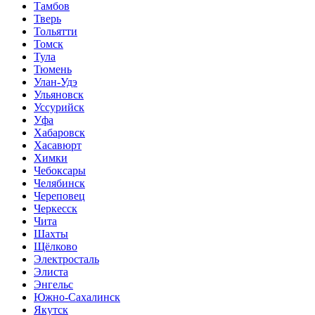
Тамбов
Тверь
Тольятти
Томск
Тула
Тюмень
Улан-Удэ
Ульяновск
Уссурийск
Уфа
Хабаровск
Хасавюрт
Химки
Чебоксары
Челябинск
Череповец
Черкесск
Чита
Шахты
Щёлково
Электросталь
Элиста
Энгельс
Южно-Сахалинск
Якутск