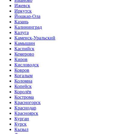
Иваново
Ижевск
Иркутск
Йошкар-Ола
Казань
Калининград
Калуга
Каменск-Уральский
Камышин
Каспийск
Кемерово
Киров
Кисловодск
Ковров
Когалым
Коломна
Копейск
Королёв
Кострома
Красногорск
Краснодар
Красноярск
Курган
Курск
Кызыл