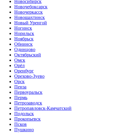
Новосибирск
Новочебоксарск
Новочеркасск
Новошахтинск
Новый Уренгой
Ногинск
Норильск
Ноябрьск
Обнинск
Одинцово
Октябрьский
Омск
Орёл
Оренбург
Орехово-Зуево
Орск
Пенза
Первоуральск
Пермь
Петрозаводск
Петропавловск-Камчатский
Подольск
Прокопьевск
Псков
Пушкино