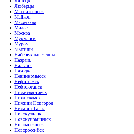
Липецк
Люберцы
Магнитогорск
Майкоп
Махачкала
Миасс
Москва
Мурманск
Муром
Мытищи
Набережные Челны
Назрань
Нальчик
Находка
Невинномысск
Нефтекамск
Нефтеюганск
Нижневартовск
Нижнекамск
Нижний Новгород
Нижний Тагил
Новокузнецк
Новокуйбышевск
Новомосковск
Новороссийск