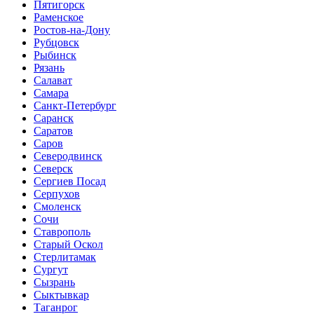
Пятигорск
Раменское
Ростов-на-Дону
Рубцовск
Рыбинск
Рязань
Салават
Самара
Санкт-Петербург
Саранск
Саратов
Саров
Северодвинск
Северск
Сергиев Посад
Серпухов
Смоленск
Сочи
Ставрополь
Старый Оскол
Стерлитамак
Сургут
Сызрань
Сыктывкар
Таганрог