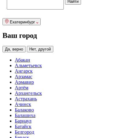
Екатеринбург
Ваш город
Да, верно
Нет, другой
Абакан
Альметьевск
Ангарск
Арзамас
Армавир
Артём
Архангельск
Астрахань
Ачинск
Балаково
Балашиха
Барнаул
Батайск
Белгород
Бердск