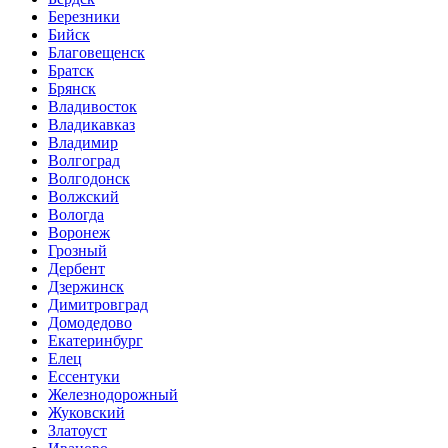
Березники
Бийск
Благовещенск
Братск
Брянск
Владивосток
Владикавказ
Владимир
Волгоград
Волгодонск
Волжский
Вологда
Воронеж
Грозный
Дербент
Дзержинск
Димитровград
Домодедово
Екатеринбург
Елец
Ессентуки
Железнодорожный
Жуковский
Златоуст