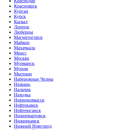
Краснодар
Красноярск
Курган
Курск
Кызыл
Липецк
Люберцы
Магнитогорск
Майкоп
Махачкала
Миасс
Москва
Мурманск
Муром
Мытищи
Набережные Челны
Назрань
Нальчик
Находка
Невинномысск
Нефтекамск
Нефтеюганск
Нижневартовск
Нижнекамск
Нижний Новгород