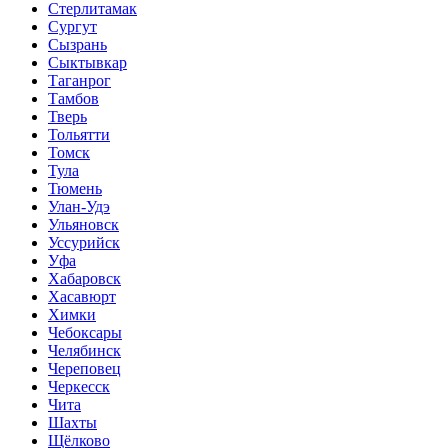
Стерлитамак
Сургут
Сызрань
Сыктывкар
Таганрог
Тамбов
Тверь
Тольятти
Томск
Тула
Тюмень
Улан-Удэ
Ульяновск
Уссурийск
Уфа
Хабаровск
Хасавюрт
Химки
Чебоксары
Челябинск
Череповец
Черкесск
Чита
Шахты
Щёлково