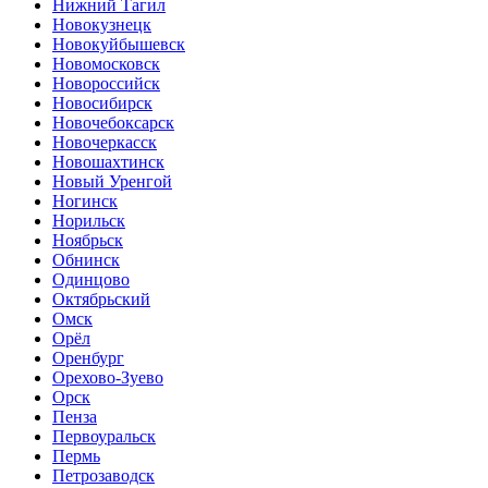
Нижний Тагил
Новокузнецк
Новокуйбышевск
Новомосковск
Новороссийск
Новосибирск
Новочебоксарск
Новочеркасск
Новошахтинск
Новый Уренгой
Ногинск
Норильск
Ноябрьск
Обнинск
Одинцово
Октябрьский
Омск
Орёл
Оренбург
Орехово-Зуево
Орск
Пенза
Первоуральск
Пермь
Петрозаводск