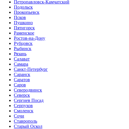
Петропавловск-Камчатский
Подольск
Прокопьевск
Псков
Пушкино
Пятигорск
Раменское
Ростов-на-Дону
Рубцовск
Рыбинск
Рязань
Салават
Самара
Санкт-Петербург
Саранск
Саратов
Саров
Северодвинск
Северск
Сергиев Посад
Серпухов
Смоленск
Сочи
Ставрополь
Старый Оскол