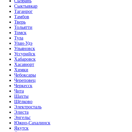
Сызрань
Сыктывкар
Таганрог
Тамбов
Тверь
Тольятти
Томск
Тула
Улан-Удэ
Ульяновск
Уссурийск
Хабаровск
Хасавюрт
Химки
Чебоксары
Череповец
Черкесск
Чита
Шахты
Щёлково
Электросталь
Элиста
Энгельс
Южно-Сахалинск
Якутск