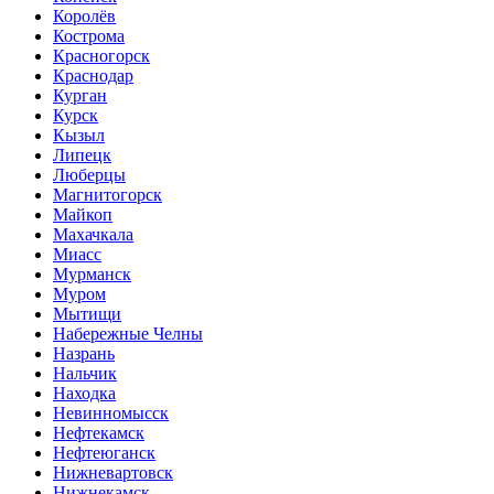
Королёв
Кострома
Красногорск
Краснодар
Курган
Курск
Кызыл
Липецк
Люберцы
Магнитогорск
Майкоп
Махачкала
Миасс
Мурманск
Муром
Мытищи
Набережные Челны
Назрань
Нальчик
Находка
Невинномысск
Нефтекамск
Нефтеюганск
Нижневартовск
Нижнекамск