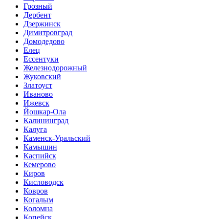
Грозный
Дербент
Дзержинск
Димитровград
Домодедово
Елец
Ессентуки
Железнодорожный
Жуковский
Златоуст
Иваново
Ижевск
Йошкар-Ола
Калининград
Калуга
Каменск-Уральский
Камышин
Каспийск
Кемерово
Киров
Кисловодск
Ковров
Когалым
Коломна
Копейск