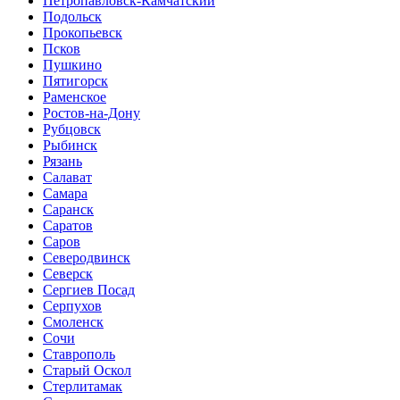
Петропавловск-Камчатский
Подольск
Прокопьевск
Псков
Пушкино
Пятигорск
Раменское
Ростов-на-Дону
Рубцовск
Рыбинск
Рязань
Салават
Самара
Саранск
Саратов
Саров
Северодвинск
Северск
Сергиев Посад
Серпухов
Смоленск
Сочи
Ставрополь
Старый Оскол
Стерлитамак