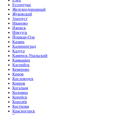
Елец
Ессентуки
Железнодорожный
Жуковский
Златоуст
Иваново
Ижевск
Иркутск
Йошкар-Ола
Казань
Калининград
Калуга
Каменск-Уральский
Камышин
Каспийск
Кемерово
Киров
Кисловодск
Ковров
Когалым
Коломна
Копейск
Королёв
Кострома
Красногорск