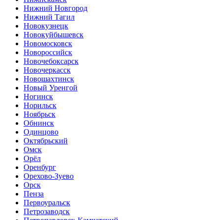
Нижний Новгород
Нижний Тагил
Новокузнецк
Новокуйбышевск
Новомосковск
Новороссийск
Новочебоксарск
Новочеркасск
Новошахтинск
Новый Уренгой
Ногинск
Норильск
Ноябрьск
Обнинск
Одинцово
Октябрьский
Омск
Орёл
Оренбург
Орехово-Зуево
Орск
Пенза
Первоуральск
Петрозаводск