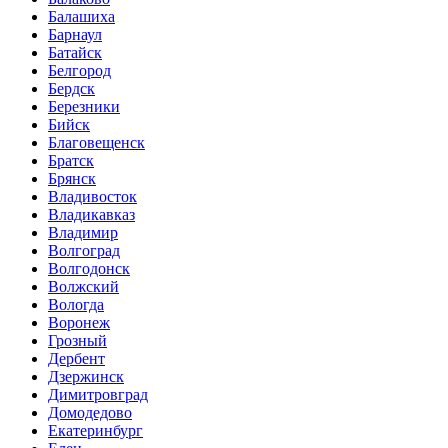
Балашиха
Барнаул
Батайск
Белгород
Бердск
Березники
Бийск
Благовещенск
Братск
Брянск
Владивосток
Владикавказ
Владимир
Волгоград
Волгодонск
Волжский
Вологда
Воронеж
Грозный
Дербент
Дзержинск
Димитровград
Домодедово
Екатеринбург