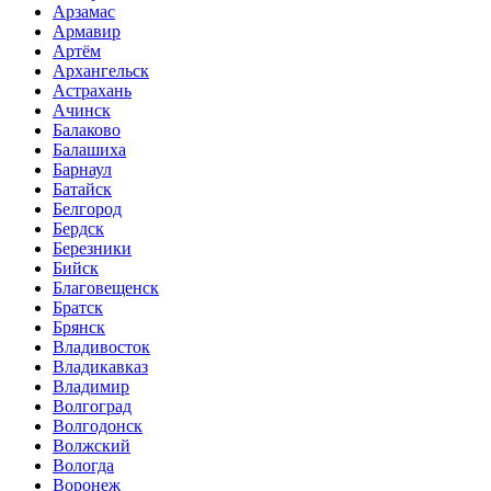
Арзамас
Армавир
Артём
Архангельск
Астрахань
Ачинск
Балаково
Балашиха
Барнаул
Батайск
Белгород
Бердск
Березники
Бийск
Благовещенск
Братск
Брянск
Владивосток
Владикавказ
Владимир
Волгоград
Волгодонск
Волжский
Вологда
Воронеж