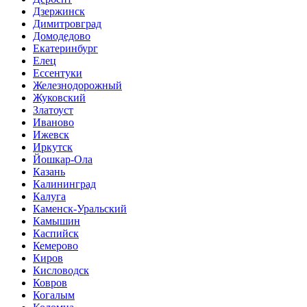
Дзержинск
Димитровград
Домодедово
Екатеринбург
Елец
Ессентуки
Железнодорожный
Жуковский
Златоуст
Иваново
Ижевск
Иркутск
Йошкар-Ола
Казань
Калининград
Калуга
Каменск-Уральский
Камышин
Каспийск
Кемерово
Киров
Кисловодск
Ковров
Когалым