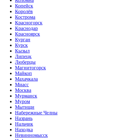
Коломна
Копейск
Королёв
Кострома
Красногорск
Краснодар
Красноярск
Курган
Курск
Кызыл
Липецк
Люберцы
Магнитогорск
Майкоп
Махачкала
Миасс
Москва
Мурманск
Муром
Мытищи
Набережные Челны
Назрань
Нальчик
Находка
Невинномысск