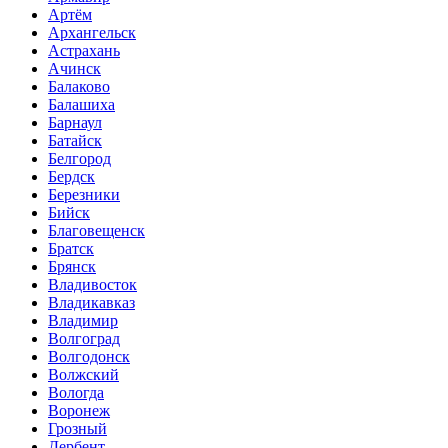
Артём
Архангельск
Астрахань
Ачинск
Балаково
Балашиха
Барнаул
Батайск
Белгород
Бердск
Березники
Бийск
Благовещенск
Братск
Брянск
Владивосток
Владикавказ
Владимир
Волгоград
Волгодонск
Волжский
Вологда
Воронеж
Грозный
Дербент