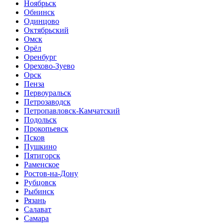
Ноябрьск
Обнинск
Одинцово
Октябрьский
Омск
Орёл
Оренбург
Орехово-Зуево
Орск
Пенза
Первоуральск
Петрозаводск
Петропавловск-Камчатский
Подольск
Прокопьевск
Псков
Пушкино
Пятигорск
Раменское
Ростов-на-Дону
Рубцовск
Рыбинск
Рязань
Салават
Самара