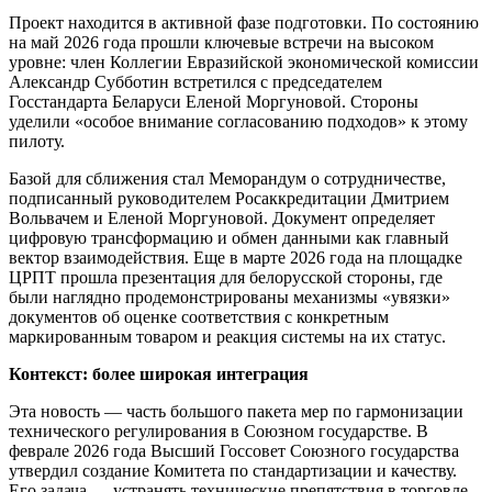
Проект находится в активной фазе подготовки. По состоянию
на май 2026 года прошли ключевые встречи на высоком
уровне: член Коллегии Евразийской экономической комиссии
Александр Субботин встретился с председателем
Госстандарта Беларуси Еленой Моргуновой. Стороны
уделили «особое внимание согласованию подходов» к этому
пилоту.
Базой для сближения стал Меморандум о сотрудничестве,
подписанный руководителем Росаккредитации Дмитрием
Вольвачем и Еленой Моргуновой. Документ определяет
цифровую трансформацию и обмен данными как главный
вектор взаимодействия. Еще в марте 2026 года на площадке
ЦРПТ прошла презентация для белорусской стороны, где
были наглядно продемонстрированы механизмы «увязки»
документов об оценке соответствия с конкретным
маркированным товаром и реакция системы на их статус.
Контекст: более широкая интеграция
Эта новость — часть большого пакета мер по гармонизации
технического регулирования в Союзном государстве. В
феврале 2026 года Высший Госсовет Союзного государства
утвердил создание Комитета по стандартизации и качеству.
Его задача — устранять технические препятствия в торговле,