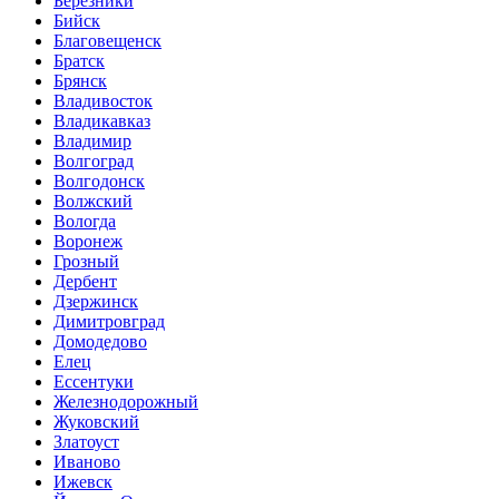
Березники
Бийск
Благовещенск
Братск
Брянск
Владивосток
Владикавказ
Владимир
Волгоград
Волгодонск
Волжский
Вологда
Воронеж
Грозный
Дербент
Дзержинск
Димитровград
Домодедово
Елец
Ессентуки
Железнодорожный
Жуковский
Златоуст
Иваново
Ижевск