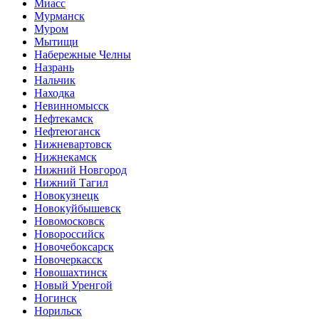
Миасс
Мурманск
Муром
Мытищи
Набережные Челны
Назрань
Нальчик
Находка
Невинномысск
Нефтекамск
Нефтеюганск
Нижневартовск
Нижнекамск
Нижний Новгород
Нижний Тагил
Новокузнецк
Новокуйбышевск
Новомосковск
Новороссийск
Новочебоксарск
Новочеркасск
Новошахтинск
Новый Уренгой
Ногинск
Норильск