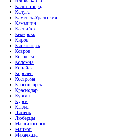
Йошкар-Ола
Калининград
Калуга
Каменск-Уральский
Камышин
Каспийск
Кемерово
Киров
Кисловодск
Ковров
Когалым
Коломна
Копейск
Королёв
Кострома
Красногорск
Краснодар
Курган
Курск
Кызыл
Липецк
Люберцы
Магнитогорск
Майкоп
Махачкала