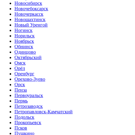
Новосибирск
Новочебоксарск
Новочеркасск
Новошахтинск
Новый Уренгой
Ногинск
Норильск
Ноябрьск
Обнинск
Одинцово
Октябрьский
Омск
Орёл
Оренбург
Орехово-Зуево
Орск
Пенза
Первоуральск
Пермь
Петрозаводск
Петропавловск-Камчатский
Подольск
Прокопьевск
Псков
Пушкино