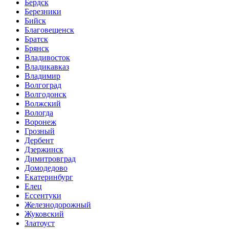
Бердск
Березники
Бийск
Благовещенск
Братск
Брянск
Владивосток
Владикавказ
Владимир
Волгоград
Волгодонск
Волжский
Вологда
Воронеж
Грозный
Дербент
Дзержинск
Димитровград
Домодедово
Екатеринбург
Елец
Ессентуки
Железнодорожный
Жуковский
Златоуст