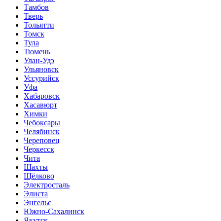
Тамбов
Тверь
Тольятти
Томск
Тула
Тюмень
Улан-Удэ
Ульяновск
Уссурийск
Уфа
Хабаровск
Хасавюрт
Химки
Чебоксары
Челябинск
Череповец
Черкесск
Чита
Шахты
Щёлково
Электросталь
Элиста
Энгельс
Южно-Сахалинск
Якутск