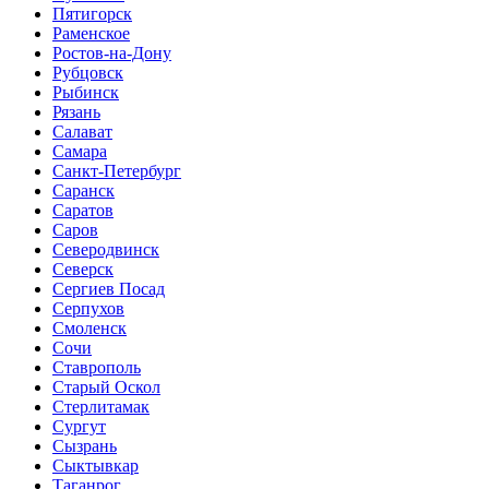
Пятигорск
Раменское
Ростов-на-Дону
Рубцовск
Рыбинск
Рязань
Салават
Самара
Санкт-Петербург
Саранск
Саратов
Саров
Северодвинск
Северск
Сергиев Посад
Серпухов
Смоленск
Сочи
Ставрополь
Старый Оскол
Стерлитамак
Сургут
Сызрань
Сыктывкар
Таганрог