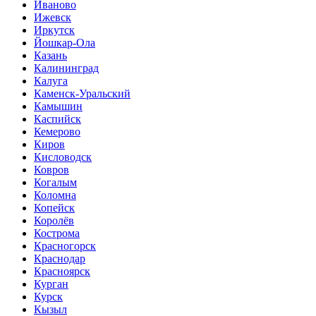
Иваново
Ижевск
Иркутск
Йошкар-Ола
Казань
Калининград
Калуга
Каменск-Уральский
Камышин
Каспийск
Кемерово
Киров
Кисловодск
Ковров
Когалым
Коломна
Копейск
Королёв
Кострома
Красногорск
Краснодар
Красноярск
Курган
Курск
Кызыл