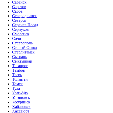
Саранск
Саратов
Саров
Северодвинск
Северск
Сергиев Посад
Серпухов
Смоленск
Сочи
Ставрополь
Старый Оскол
Стерлитамак
Сызрань
Сыктывкар
Таганрог
Тамбов
Тверь
Тольятти
Томск
Тула
Улан-Удэ
Ульяновск
Уссурийск
Хабаровск
Хасавюрт