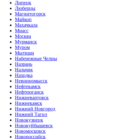
Липецк
Люберцы
Магнитогорск
Майкоп
Махачкала
Миасс
Москва
Мурманск
Муром
Мытищи
Набережные Челны
Назрань
Нальчик
Находка
Невинномысск
Нефтекамск
Нефтеюганск
Нижневартовск
Нижнекамск
Нижний Новгород
Нижний Тагил
Новокузнецк
Новокуйбышевск
Новомосковск
Новороссийск