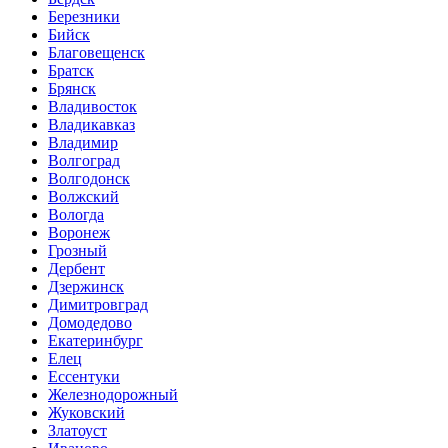
Березники
Бийск
Благовещенск
Братск
Брянск
Владивосток
Владикавказ
Владимир
Волгоград
Волгодонск
Волжский
Вологда
Воронеж
Грозный
Дербент
Дзержинск
Димитровград
Домодедово
Екатеринбург
Елец
Ессентуки
Железнодорожный
Жуковский
Златоуст