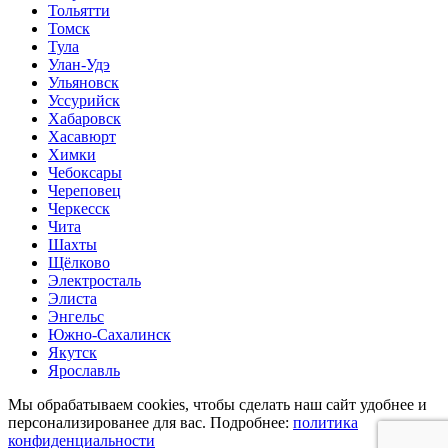
Тольятти
Томск
Тула
Улан-Удэ
Ульяновск
Уссурийск
Хабаровск
Хасавюрт
Химки
Чебоксары
Череповец
Черкесск
Чита
Шахты
Щёлково
Электросталь
Элиста
Энгельс
Южно-Сахалинск
Якутск
Ярославль
Мы обрабатываем cookies, чтобы сделать наш сайт удобнее и
персонализированее для вас. Подробнее:
политика
конфиденциальности