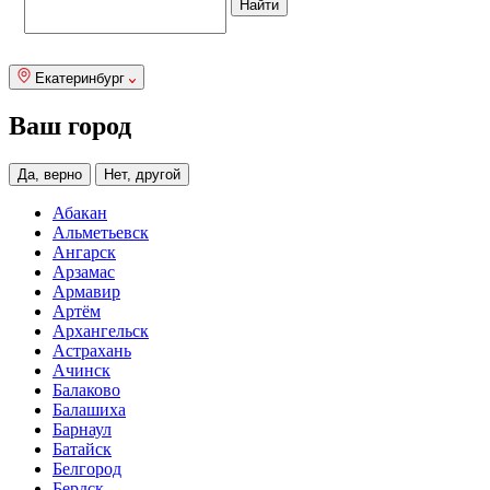
Екатеринбург
Ваш город
Да, верно
Нет, другой
Абакан
Альметьевск
Ангарск
Арзамас
Армавир
Артём
Архангельск
Астрахань
Ачинск
Балаково
Балашиха
Барнаул
Батайск
Белгород
Бердск