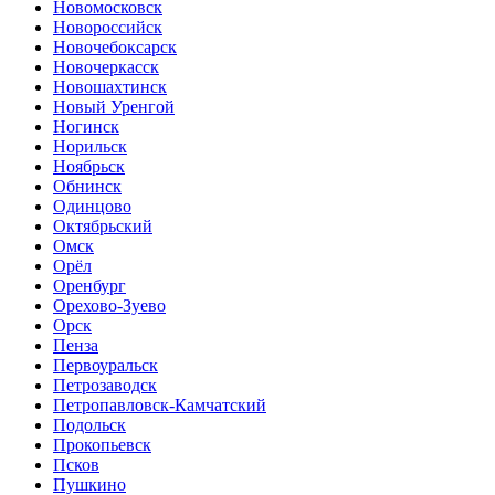
Новомосковск
Новороссийск
Новочебоксарск
Новочеркасск
Новошахтинск
Новый Уренгой
Ногинск
Норильск
Ноябрьск
Обнинск
Одинцово
Октябрьский
Омск
Орёл
Оренбург
Орехово-Зуево
Орск
Пенза
Первоуральск
Петрозаводск
Петропавловск-Камчатский
Подольск
Прокопьевск
Псков
Пушкино