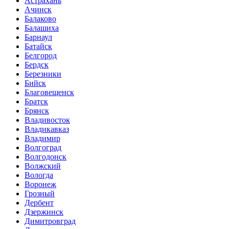
Астрахань
Ачинск
Балаково
Балашиха
Барнаул
Батайск
Белгород
Бердск
Березники
Бийск
Благовещенск
Братск
Брянск
Владивосток
Владикавказ
Владимир
Волгоград
Волгодонск
Волжский
Вологда
Воронеж
Грозный
Дербент
Дзержинск
Димитровград