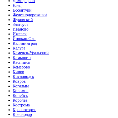
Домодедово
Елец
Ессентуки
Железнодорожный
Жуковский
Златоуст
Иваново
Ижевск
Йошкар-Ола
Калининград
Калуга
Каменск-Уральский
Камышин
Каспийск
Кемерово
Киров
Кисловодск
Ковров
Когалым
Коломна
Копейск
Королёв
Кострома
Красногорск
Краснодар