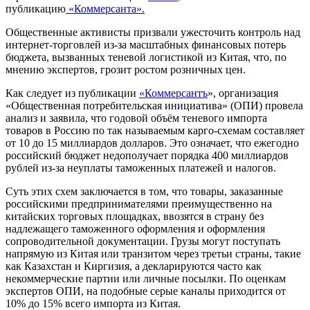
публикацию
«Коммерсанта».
Общественные активисты призвали ужесточить контроль над
интернет-торговлей из-за масштабных финансовых потерь
бюджета, вызванных теневой логистикой из Китая, что, по
мнению экспертов, грозит ростом розничных цен.
Как следует из публикации
«Коммерсантъ
», организация
«Общественная потребительская инициатива» (ОПИ) провела
анализ и заявила, что годовой объём теневого импорта
товаров в Россию по так называемым карго-схемам составляет
от 10 до 15 миллиардов долларов. Это означает, что ежегодно
российский бюджет недополучает порядка 400 миллиардов
рублей из-за неуплаты таможенных платежей и налогов.
Суть этих схем заключается в том, что товары, заказанные
российскими предпринимателями преимущественно на
китайских торговых площадках, ввозятся в страну без
надлежащего таможенного оформления и оформления
сопроводительной документации. Грузы могут поступать
напрямую из Китая или транзитом через третьи страны, такие
как Казахстан и Киргизия, а декларируются часто как
некоммерческие партии или личные посылки. По оценкам
экспертов ОПИ, на подобные серые каналы приходится от
10% до 15% всего импорта из Китая.