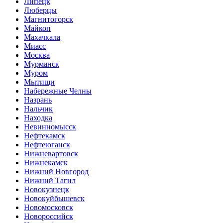
Липецк
Люберцы
Магнитогорск
Майкоп
Махачкала
Миасс
Москва
Мурманск
Муром
Мытищи
Набережные Челны
Назрань
Нальчик
Находка
Невинномысск
Нефтекамск
Нефтеюганск
Нижневартовск
Нижнекамск
Нижний Новгород
Нижний Тагил
Новокузнецк
Новокуйбышевск
Новомосковск
Новороссийск