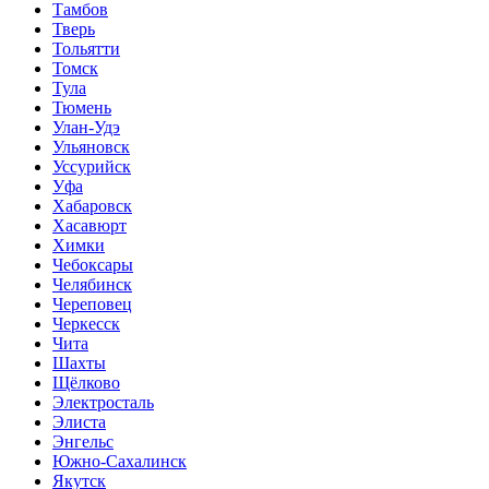
Тамбов
Тверь
Тольятти
Томск
Тула
Тюмень
Улан-Удэ
Ульяновск
Уссурийск
Уфа
Хабаровск
Хасавюрт
Химки
Чебоксары
Челябинск
Череповец
Черкесск
Чита
Шахты
Щёлково
Электросталь
Элиста
Энгельс
Южно-Сахалинск
Якутск