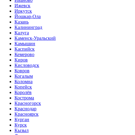
Иваново
Ижевск
Иркутск
Йошкар-Ола
Казань
Калининград
Калуга
Каменск-Уральский
Камышин
Каспийск
Кемерово
Киров
Кисловодск
Ковров
Когалым
Коломна
Копейск
Королёв
Кострома
Красногорск
Краснодар
Красноярск
Курган
Курск
Кызыл