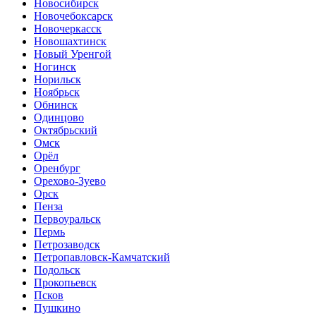
Новосибирск
Новочебоксарск
Новочеркасск
Новошахтинск
Новый Уренгой
Ногинск
Норильск
Ноябрьск
Обнинск
Одинцово
Октябрьский
Омск
Орёл
Оренбург
Орехово-Зуево
Орск
Пенза
Первоуральск
Пермь
Петрозаводск
Петропавловск-Камчатский
Подольск
Прокопьевск
Псков
Пушкино