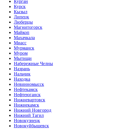
Курган
Курск
Кызыл
Липецк
Люберцы
Магнитогорск
Майкоп
Махачкала
Миасс
Мурманск
Муром
Мытищи
Набережные Челны
Назрань
Нальчик
Находка
Невинномысск
Нефтекамск
Нефтеюганск
Нижневартовск
Нижнекамск
Нижний Новгород
Нижний Тагил
Новокузнецк
Новокуйбышевск