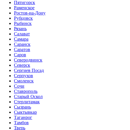
Пятигорск
Раменское
Ростов-на-Дону
Рубцовск
Рыбинск
Рязань
Салават
Самара
Саранск
Саратов
Саров
Северодвинск
Северск
Сергиев Посад
Серпухов
Смоленск
Сочи
Ставрополь
Старый Оскол
Стерлитамак
Сызрань
Сыктывкар
Таганрог
Тамбов
Тверь