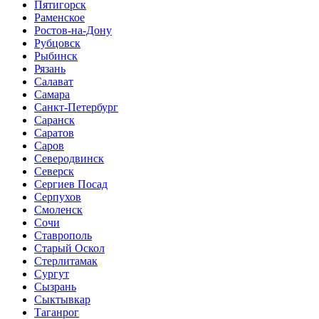
Пятигорск
Раменское
Ростов-на-Дону
Рубцовск
Рыбинск
Рязань
Салават
Самара
Санкт-Петербург
Саранск
Саратов
Саров
Северодвинск
Северск
Сергиев Посад
Серпухов
Смоленск
Сочи
Ставрополь
Старый Оскол
Стерлитамак
Сургут
Сызрань
Сыктывкар
Таганрог