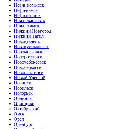
Невинномысск
Нефтекамск
Нефтеюганск
Нижневартовск
Нижнекамск
Нижний Новгород
Нижний Тагил
Новокузнецк
Новокуйбышевск
Новомосковск
Новороссийск
Новочебоксарск
Новочеркасск
Новошахтинск
Новый Уренгой
Ногинск
Норильск
Ноябрьск
Обнинск
Одинцово
Октябрьский
Омск
Орёл
Оренбург