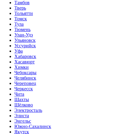
Тамбов
Тверь
Тольятти
Томск
Тула
Тюмень
Улан-Удэ
Ульяновск
Уссурийск
Уфа
Хабаровск
Хасавюрт
Химки
Чебоксары
Челябинск
Череповец
Черкесск
Чита
Шахты
Щёлково
Электросталь
Элиста
Энгельс
Южно-Сахалинск
Якутск