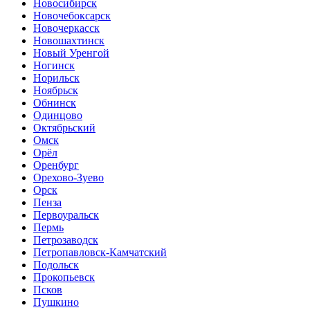
Новосибирск
Новочебоксарск
Новочеркасск
Новошахтинск
Новый Уренгой
Ногинск
Норильск
Ноябрьск
Обнинск
Одинцово
Октябрьский
Омск
Орёл
Оренбург
Орехово-Зуево
Орск
Пенза
Первоуральск
Пермь
Петрозаводск
Петропавловск-Камчатский
Подольск
Прокопьевск
Псков
Пушкино