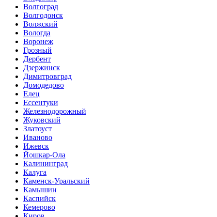
Волгоград
Волгодонск
Волжский
Вологда
Воронеж
Грозный
Дербент
Дзержинск
Димитровград
Домодедово
Елец
Ессентуки
Железнодорожный
Жуковский
Златоуст
Иваново
Ижевск
Йошкар-Ола
Калининград
Калуга
Каменск-Уральский
Камышин
Каспийск
Кемерово
Киров