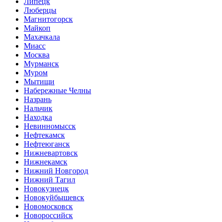
Липецк
Люберцы
Магнитогорск
Майкоп
Махачкала
Миасс
Москва
Мурманск
Муром
Мытищи
Набережные Челны
Назрань
Нальчик
Находка
Невинномысск
Нефтекамск
Нефтеюганск
Нижневартовск
Нижнекамск
Нижний Новгород
Нижний Тагил
Новокузнецк
Новокуйбышевск
Новомосковск
Новороссийск