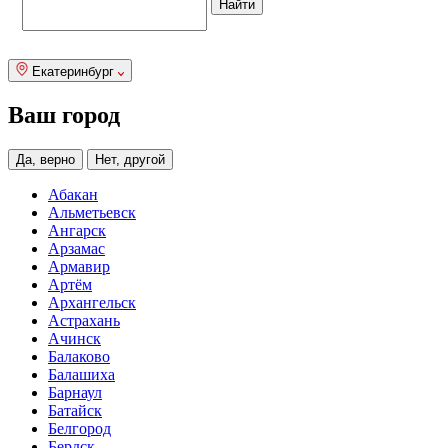
Екатеринбург
Ваш город
Да, верно
Нет, другой
Абакан
Альметьевск
Ангарск
Арзамас
Армавир
Артём
Архангельск
Астрахань
Ачинск
Балаково
Балашиха
Барнаул
Батайск
Белгород
Бердск