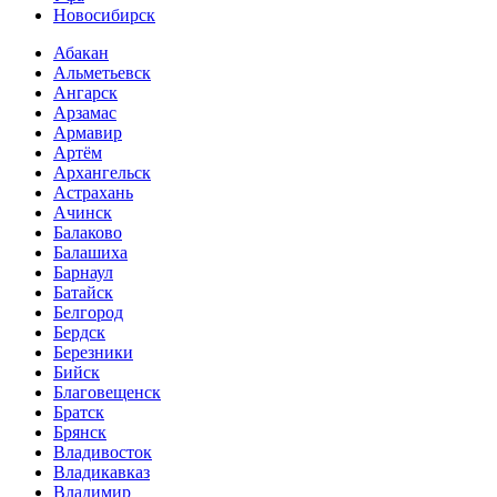
Новосибирск
Абакан
Альметьевск
Ангарск
Арзамас
Армавир
Артём
Архангельск
Астрахань
Ачинск
Балаково
Балашиха
Барнаул
Батайск
Белгород
Бердск
Березники
Бийск
Благовещенск
Братск
Брянск
Владивосток
Владикавказ
Владимир