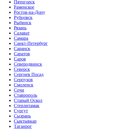
Пятигорск
Раменское
Ростов-на-Дону
Рубцовск
Рыбинск
Рязань
Салават
Самара
Санкт-Петербург
Саранск
Саратов
Саров
Северодвинск
Северск
Сергиев Посад
Серпухов
Смоленск
Сочи
Ставрополь
Старый Оскол
Стерлитамак
Сургут
Сызрань
Сыктывкар
Таганрог