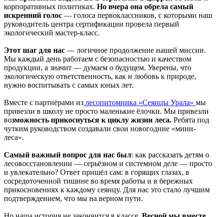
корпоративных политиках.
Но вчера она обрела самый
искренний голос
— голоса первоклассников, с которыми наш
руководитель центра сертификации провела первый
экологический мастер-класс.
Этот шаг для нас
— логичное продолжение нашей миссии.
Мы каждый день работаем с безопасностью и качеством
продукции, а значит — думаем о будущем. Уверены, что
экологическую ответственность, как и любовь к природе,
нужно воспитывать с самых юных лет.
Вместе с партнёрами из
лесопитомника «Сеянцы Урала»
мы
привезли в школу не просто маленькие ёлочки. Мы привезли
во
зможность прикоснуться к циклу жизни леса.
Ребята под
чутким руководством создавали свои новогодние «мини-
леса».
Самый важный вопрос для нас был
: как рассказать детям о
лесовосстановлении — серьёзном и системном деле — просто
и увлекательно? Ответ пришёл сам: в горящих глазах, в
сосредоточенной тишине во время работы и в бережных
прикосновениях к каждому сеянцу. Для нас это стало лучшим
подтверждением, что мы на верном пути.
Но наша история не закончится в классе.
Весной мы вместе