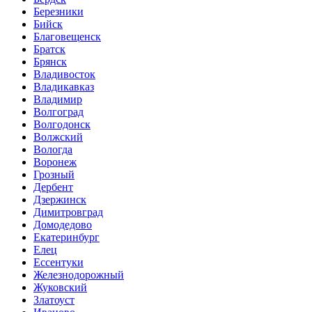
Березники
Бийск
Благовещенск
Братск
Брянск
Владивосток
Владикавказ
Владимир
Волгоград
Волгодонск
Волжский
Вологда
Воронеж
Грозный
Дербент
Дзержинск
Димитровград
Домодедово
Екатеринбург
Елец
Ессентуки
Железнодорожный
Жуковский
Златоуст