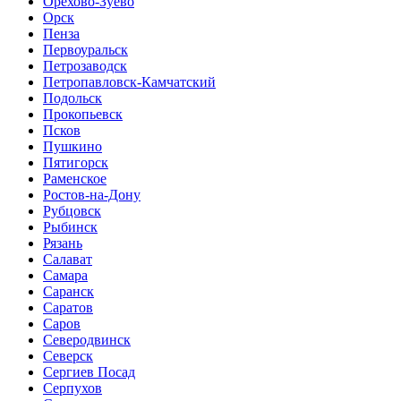
Орехово-Зуево
Орск
Пенза
Первоуральск
Петрозаводск
Петропавловск-Камчатский
Подольск
Прокопьевск
Псков
Пушкино
Пятигорск
Раменское
Ростов-на-Дону
Рубцовск
Рыбинск
Рязань
Салават
Самара
Саранск
Саратов
Саров
Северодвинск
Северск
Сергиев Посад
Серпухов