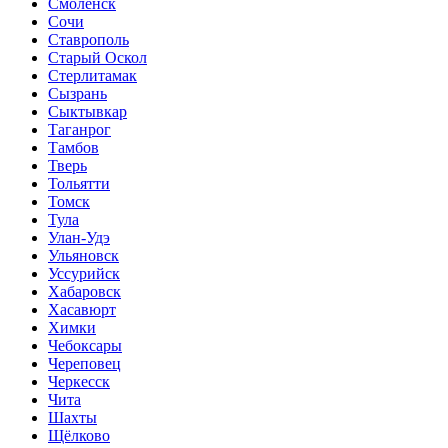
Смоленск
Сочи
Ставрополь
Старый Оскол
Стерлитамак
Сызрань
Сыктывкар
Таганрог
Тамбов
Тверь
Тольятти
Томск
Тула
Улан-Удэ
Ульяновск
Уссурийск
Хабаровск
Хасавюрт
Химки
Чебоксары
Череповец
Черкесск
Чита
Шахты
Щёлково