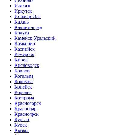
Иваново
Ижевск
Иркутск
Йошкар-Ола
Казань
Калининград
Калуга
Каменск-Уральский
Камышин
Каспийск
Кемерово
Киров
Кисловодск
Ковров
Когалым
Коломна
Копейск
Королёв
Кострома
Красногорск
Краснодар
Красноярск
Курган
Курск
Кызыл