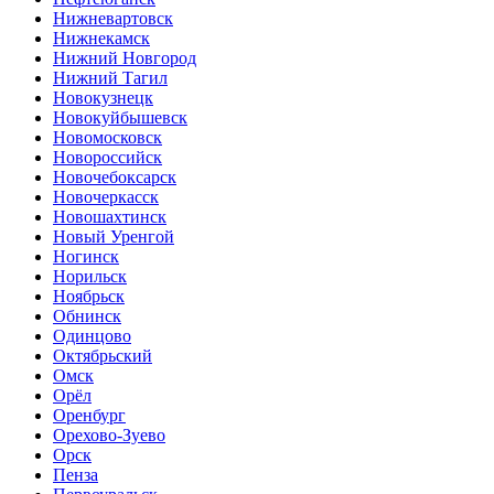
Нижневартовск
Нижнекамск
Нижний Новгород
Нижний Тагил
Новокузнецк
Новокуйбышевск
Новомосковск
Новороссийск
Новочебоксарск
Новочеркасск
Новошахтинск
Новый Уренгой
Ногинск
Норильск
Ноябрьск
Обнинск
Одинцово
Октябрьский
Омск
Орёл
Оренбург
Орехово-Зуево
Орск
Пенза