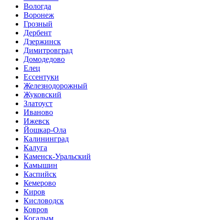
Вологда
Воронеж
Грозный
Дербент
Дзержинск
Димитровград
Домодедово
Елец
Ессентуки
Железнодорожный
Жуковский
Златоуст
Иваново
Ижевск
Йошкар-Ола
Калининград
Калуга
Каменск-Уральский
Камышин
Каспийск
Кемерово
Киров
Кисловодск
Ковров
Когалым