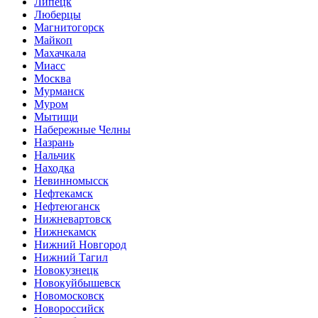
Липецк
Люберцы
Магнитогорск
Майкоп
Махачкала
Миасс
Москва
Мурманск
Муром
Мытищи
Набережные Челны
Назрань
Нальчик
Находка
Невинномысск
Нефтекамск
Нефтеюганск
Нижневартовск
Нижнекамск
Нижний Новгород
Нижний Тагил
Новокузнецк
Новокуйбышевск
Новомосковск
Новороссийск