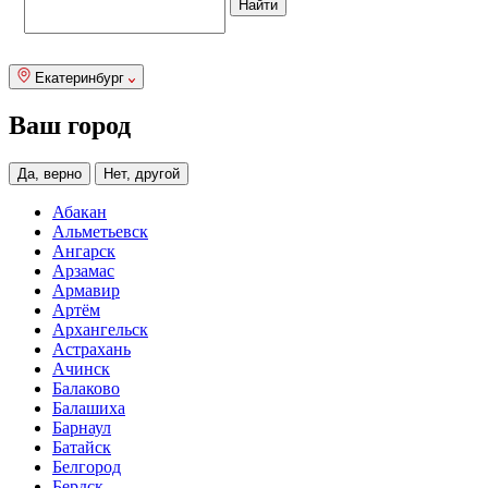
Екатеринбург
Ваш город
Да, верно
Нет, другой
Абакан
Альметьевск
Ангарск
Арзамас
Армавир
Артём
Архангельск
Астрахань
Ачинск
Балаково
Балашиха
Барнаул
Батайск
Белгород
Бердск