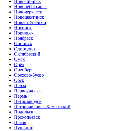
Новосибирск
Новочебоксарск
Новочеркасск
Новошахтинск
Новый Уренгой
Ногинск
Норильск
Ноябрьск
Обнинск
Одинцово
Октябрьский
Омск
Орёл
Оренбург
Орехово-Зуево
Орск
Пенза
Первоуральск
Пермь
Петрозаводск
Петропавловск-Камчатский
Подольск
Прокопьевск
Псков
Пушкино