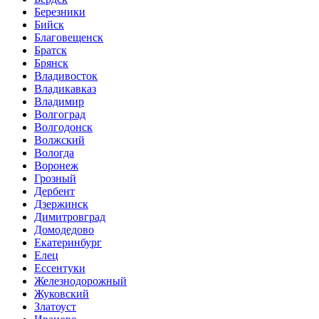
Березники
Бийск
Благовещенск
Братск
Брянск
Владивосток
Владикавказ
Владимир
Волгоград
Волгодонск
Волжский
Вологда
Воронеж
Грозный
Дербент
Дзержинск
Димитровград
Домодедово
Екатеринбург
Елец
Ессентуки
Железнодорожный
Жуковский
Златоуст