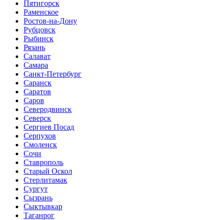
Пятигорск
Раменское
Ростов-на-Дону
Рубцовск
Рыбинск
Рязань
Салават
Самара
Санкт-Петербург
Саранск
Саратов
Саров
Северодвинск
Северск
Сергиев Посад
Серпухов
Смоленск
Сочи
Ставрополь
Старый Оскол
Стерлитамак
Сургут
Сызрань
Сыктывкар
Таганрог