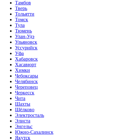
Тамбов
Тверь
Тольятти
Томск
Тула
Тюмень
Улан-Удэ
Ульяновск
Уссурийск
Уфа
Хабаровск
Хасавюрт
Химки
Чебоксары
Челябинск
Череповец
Черкесск
Чита
Шахты
Щёлково
Электросталь
Элиста
Энгельс
Южно-Сахалинск
Якутск