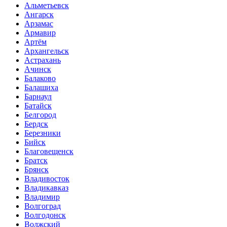
Альметьевск
Ангарск
Арзамас
Армавир
Артём
Архангельск
Астрахань
Ачинск
Балаково
Балашиха
Барнаул
Батайск
Белгород
Бердск
Березники
Бийск
Благовещенск
Братск
Брянск
Владивосток
Владикавказ
Владимир
Волгоград
Волгодонск
Волжский