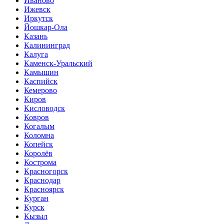
Иваново
Ижевск
Иркутск
Йошкар-Ола
Казань
Калининград
Калуга
Каменск-Уральский
Камышин
Каспийск
Кемерово
Киров
Кисловодск
Ковров
Когалым
Коломна
Копейск
Королёв
Кострома
Красногорск
Краснодар
Красноярск
Курган
Курск
Кызыл