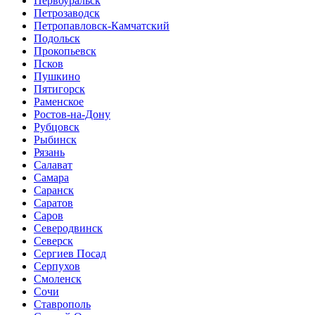
Первоуральск
Петрозаводск
Петропавловск-Камчатский
Подольск
Прокопьевск
Псков
Пушкино
Пятигорск
Раменское
Ростов-на-Дону
Рубцовск
Рыбинск
Рязань
Салават
Самара
Саранск
Саратов
Саров
Северодвинск
Северск
Сергиев Посад
Серпухов
Смоленск
Сочи
Ставрополь