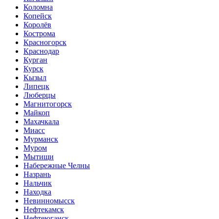
Коломна
Копейск
Королёв
Кострома
Красногорск
Краснодар
Курган
Курск
Кызыл
Липецк
Люберцы
Магнитогорск
Майкоп
Махачкала
Миасс
Мурманск
Муром
Мытищи
Набережные Челны
Назрань
Нальчик
Находка
Невинномысск
Нефтекамск
Нефтеюганск