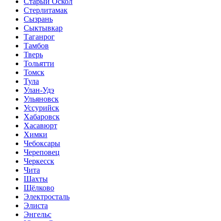
Старый Оскол
Стерлитамак
Сызрань
Сыктывкар
Таганрог
Тамбов
Тверь
Тольятти
Томск
Тула
Улан-Удэ
Ульяновск
Уссурийск
Хабаровск
Хасавюрт
Химки
Чебоксары
Череповец
Черкесск
Чита
Шахты
Щёлково
Электросталь
Элиста
Энгельс