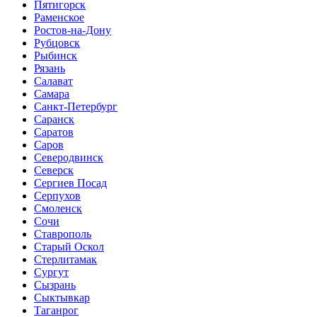
Пятигорск
Раменское
Ростов-на-Дону
Рубцовск
Рыбинск
Рязань
Салават
Самара
Санкт-Петербург
Саранск
Саратов
Саров
Северодвинск
Северск
Сергиев Посад
Серпухов
Смоленск
Сочи
Ставрополь
Старый Оскол
Стерлитамак
Сургут
Сызрань
Сыктывкар
Таганрог