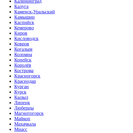
Калининград
Калуга
Каменск-Уральский
Камышин
Каспийск
Кемерово
Киров
Кисловодск
Ковров
Когалым
Коломна
Копейск
Королёв
Кострома
Красногорск
Краснодар
Курган
Курск
Кызыл
Липецк
Люберцы
Магнитогорск
Майкоп
Махачкала
Миасс