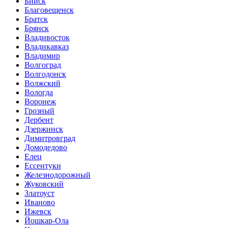
Бийск
Благовещенск
Братск
Брянск
Владивосток
Владикавказ
Владимир
Волгоград
Волгодонск
Волжский
Вологда
Воронеж
Грозный
Дербент
Дзержинск
Димитровград
Домодедово
Елец
Ессентуки
Железнодорожный
Жуковский
Златоуст
Иваново
Ижевск
Йошкар-Ола