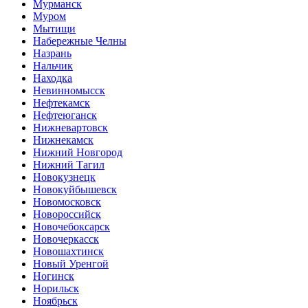
Мурманск
Муром
Мытищи
Набережные Челны
Назрань
Нальчик
Находка
Невинномысск
Нефтекамск
Нефтеюганск
Нижневартовск
Нижнекамск
Нижний Новгород
Нижний Тагил
Новокузнецк
Новокуйбышевск
Новомосковск
Новороссийск
Новочебоксарск
Новочеркасск
Новошахтинск
Новый Уренгой
Ногинск
Норильск
Ноябрьск