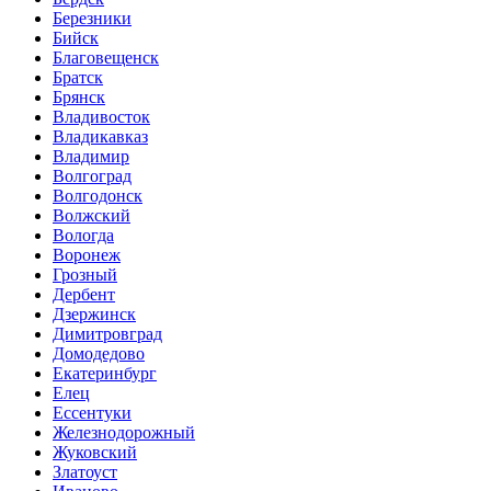
Березники
Бийск
Благовещенск
Братск
Брянск
Владивосток
Владикавказ
Владимир
Волгоград
Волгодонск
Волжский
Вологда
Воронеж
Грозный
Дербент
Дзержинск
Димитровград
Домодедово
Екатеринбург
Елец
Ессентуки
Железнодорожный
Жуковский
Златоуст