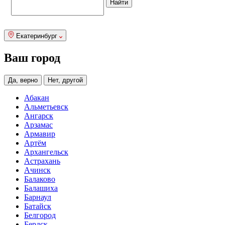
Екатеринбург
Ваш город
Да, верно
Нет, другой
Абакан
Альметьевск
Ангарск
Арзамас
Армавир
Артём
Архангельск
Астрахань
Ачинск
Балаково
Балашиха
Барнаул
Батайск
Белгород
Бердск