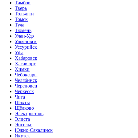
Тамбов
Тверь
Тольятти
Томск
Тула
Тюмень
Улан-Удэ
Ульяновск
Уссурийск
Уфа
Хабаровск
Хасавюрт
Химки
Чебоксары
Челябинск
Череповец
Черкесск
Чита
Шахты
Щёлково
Электросталь
Элиста
Энгельс
Южно-Сахалинск
Якутск