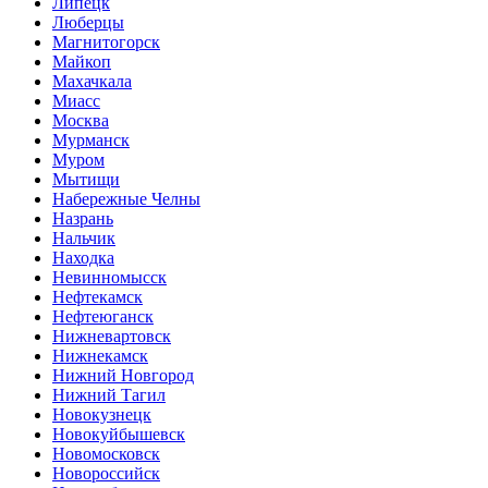
Липецк
Люберцы
Магнитогорск
Майкоп
Махачкала
Миасс
Москва
Мурманск
Муром
Мытищи
Набережные Челны
Назрань
Нальчик
Находка
Невинномысск
Нефтекамск
Нефтеюганск
Нижневартовск
Нижнекамск
Нижний Новгород
Нижний Тагил
Новокузнецк
Новокуйбышевск
Новомосковск
Новороссийск