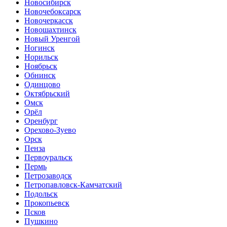
Новосибирск
Новочебоксарск
Новочеркасск
Новошахтинск
Новый Уренгой
Ногинск
Норильск
Ноябрьск
Обнинск
Одинцово
Октябрьский
Омск
Орёл
Оренбург
Орехово-Зуево
Орск
Пенза
Первоуральск
Пермь
Петрозаводск
Петропавловск-Камчатский
Подольск
Прокопьевск
Псков
Пушкино