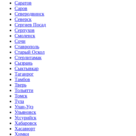
Саратов
Саров
Северодвинск
Северск
Сергиев Посад
Серпухов
Смоленск
Сочи
Ставрополь
Старый Оскол
Стерлитамак
Сызрань
Сыктывкар
Таганрог
Тамбов
Тверь
Тольятти
Томск
Тула
Улан-Удэ
Ульяновск
Уссурийск
Хабаровск
Хасавюрт
Химки