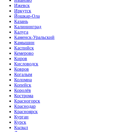
Иваново
Ижевск
Иркутск
Йошкар-Ола
Казань
Калининград
Калуга
Каменск-Уральский
Камышин
Каспийск
Кемерово
Киров
Кисловодск
Ковров
Когалым
Коломна
Копейск
Королёв
Кострома
Красногорск
Краснодар
Красноярск
Курган
Курск
Кызыл