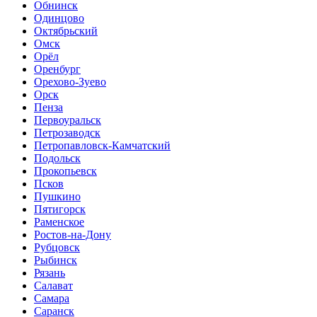
Обнинск
Одинцово
Октябрьский
Омск
Орёл
Оренбург
Орехово-Зуево
Орск
Пенза
Первоуральск
Петрозаводск
Петропавловск-Камчатский
Подольск
Прокопьевск
Псков
Пушкино
Пятигорск
Раменское
Ростов-на-Дону
Рубцовск
Рыбинск
Рязань
Салават
Самара
Саранск