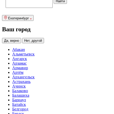
Екатеринбург
Ваш город
Да, верно
Нет, другой
Абакан
Альметьевск
Ангарск
Арзамас
Армавир
Артём
Архангельск
Астрахань
Ачинск
Балаково
Балашиха
Барнаул
Батайск
Белгород
Бердск