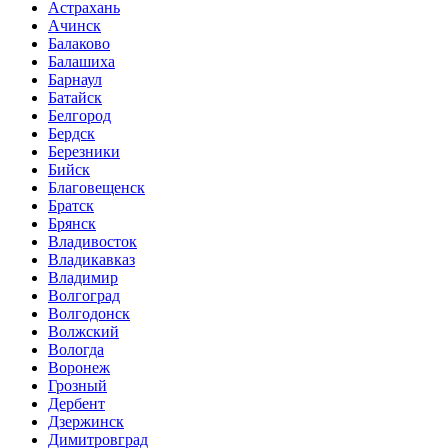
Астрахань
Ачинск
Балаково
Балашиха
Барнаул
Батайск
Белгород
Бердск
Березники
Бийск
Благовещенск
Братск
Брянск
Владивосток
Владикавказ
Владимир
Волгоград
Волгодонск
Волжский
Вологда
Воронеж
Грозный
Дербент
Дзержинск
Димитровград