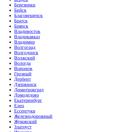
Березники
Бийск
Благовещенск
Братск
Брянск
Владивосток
Владикавказ
Владимир
Волгоград
Волгодонск
Волжский
Вологда
Воронеж
Грозный
Дербент
Дзержинск
Димитровград
Домодедово
Екатеринбург
Елец
Ессентуки
Железнодорожный
Жуковский
Златоуст