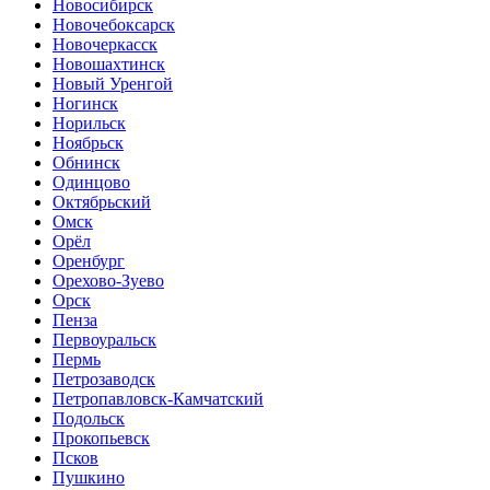
Новосибирск
Новочебоксарск
Новочеркасск
Новошахтинск
Новый Уренгой
Ногинск
Норильск
Ноябрьск
Обнинск
Одинцово
Октябрьский
Омск
Орёл
Оренбург
Орехово-Зуево
Орск
Пенза
Первоуральск
Пермь
Петрозаводск
Петропавловск-Камчатский
Подольск
Прокопьевск
Псков
Пушкино