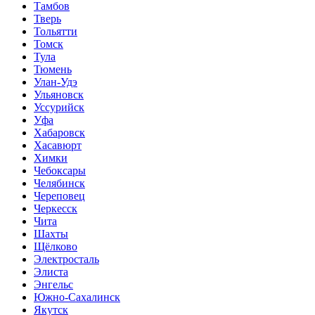
Тамбов
Тверь
Тольятти
Томск
Тула
Тюмень
Улан-Удэ
Ульяновск
Уссурийск
Уфа
Хабаровск
Хасавюрт
Химки
Чебоксары
Челябинск
Череповец
Черкесск
Чита
Шахты
Щёлково
Электросталь
Элиста
Энгельс
Южно-Сахалинск
Якутск