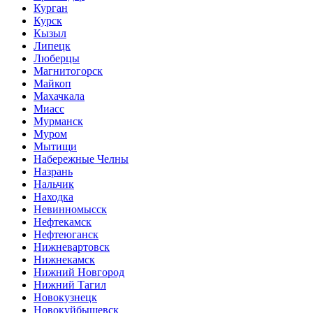
Курган
Курск
Кызыл
Липецк
Люберцы
Магнитогорск
Майкоп
Махачкала
Миасс
Мурманск
Муром
Мытищи
Набережные Челны
Назрань
Нальчик
Находка
Невинномысск
Нефтекамск
Нефтеюганск
Нижневартовск
Нижнекамск
Нижний Новгород
Нижний Тагил
Новокузнецк
Новокуйбышевск