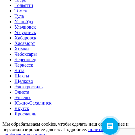
Тольятти
Томск
Тула
Улан-Удэ
Ульяновск
Уссурийск
Хабаровск
Хасавюрт
Химки
Чебоксары
Череповец
Черкесск
Чита
Шахты
Щёлково
Электросталь
Элиста
Энгельс
Южно-Сахалинск
Якутск
Ярославль
Мы обрабатываем cookies, чтобы сделать наш сайт удобнее и
персонализированее для вас. Подробнее:
политика
конфиденциальности