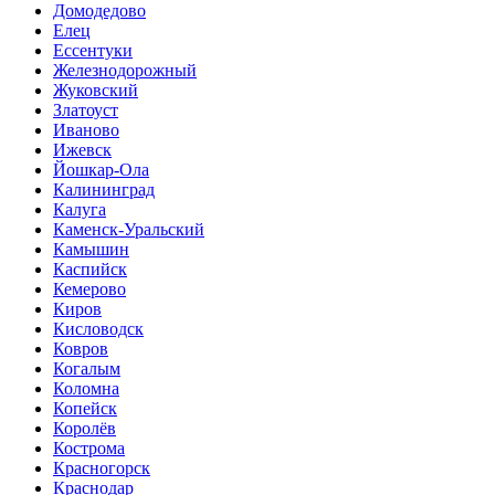
Домодедово
Елец
Ессентуки
Железнодорожный
Жуковский
Златоуст
Иваново
Ижевск
Йошкар-Ола
Калининград
Калуга
Каменск-Уральский
Камышин
Каспийск
Кемерово
Киров
Кисловодск
Ковров
Когалым
Коломна
Копейск
Королёв
Кострома
Красногорск
Краснодар