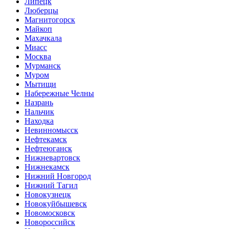
Липецк
Люберцы
Магнитогорск
Майкоп
Махачкала
Миасс
Москва
Мурманск
Муром
Мытищи
Набережные Челны
Назрань
Нальчик
Находка
Невинномысск
Нефтекамск
Нефтеюганск
Нижневартовск
Нижнекамск
Нижний Новгород
Нижний Тагил
Новокузнецк
Новокуйбышевск
Новомосковск
Новороссийск