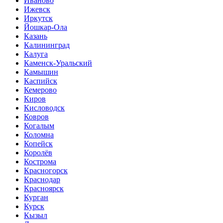
Иваново
Ижевск
Иркутск
Йошкар-Ола
Казань
Калининград
Калуга
Каменск-Уральский
Камышин
Каспийск
Кемерово
Киров
Кисловодск
Ковров
Когалым
Коломна
Копейск
Королёв
Кострома
Красногорск
Краснодар
Красноярск
Курган
Курск
Кызыл