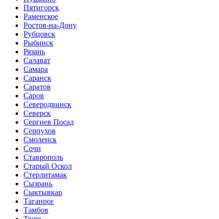
Пятигорск
Раменское
Ростов-на-Дону
Рубцовск
Рыбинск
Рязань
Салават
Самара
Саранск
Саратов
Саров
Северодвинск
Северск
Сергиев Посад
Серпухов
Смоленск
Сочи
Ставрополь
Старый Оскол
Стерлитамак
Сызрань
Сыктывкар
Таганрог
Тамбов
Тверь