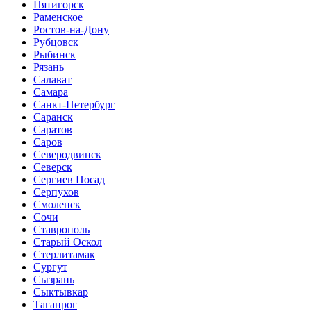
Пятигорск
Раменское
Ростов-на-Дону
Рубцовск
Рыбинск
Рязань
Салават
Самара
Санкт-Петербург
Саранск
Саратов
Саров
Северодвинск
Северск
Сергиев Посад
Серпухов
Смоленск
Сочи
Ставрополь
Старый Оскол
Стерлитамак
Сургут
Сызрань
Сыктывкар
Таганрог