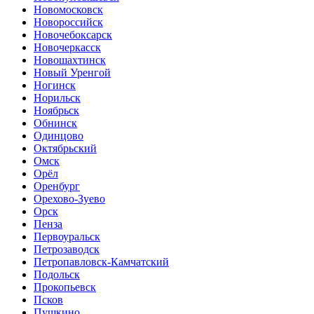
Новомосковск
Новороссийск
Новочебоксарск
Новочеркасск
Новошахтинск
Новый Уренгой
Ногинск
Норильск
Ноябрьск
Обнинск
Одинцово
Октябрьский
Омск
Орёл
Оренбург
Орехово-Зуево
Орск
Пенза
Первоуральск
Петрозаводск
Петропавловск-Камчатский
Подольск
Прокопьевск
Псков
Пушкино