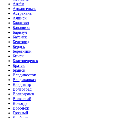
Артём
Архангельск
Астрахань
Ачинск
Балаково
Балашиха
Барнаул
Батайск
Белгород
Бердск
Березники
Бийск
Благовещенск
Братск
Брянск
Владивосток
Владикавказ
Владимир
Волгоград
Волгодонск
Волжский
Вологда
Воронеж
Грозный
Дербент