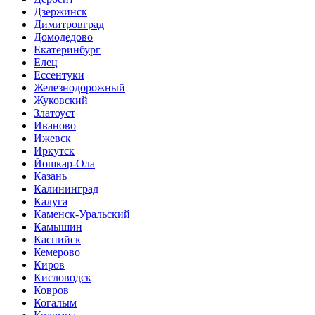
Дзержинск
Димитровград
Домодедово
Екатеринбург
Елец
Ессентуки
Железнодорожный
Жуковский
Златоуст
Иваново
Ижевск
Иркутск
Йошкар-Ола
Казань
Калининград
Калуга
Каменск-Уральский
Камышин
Каспийск
Кемерово
Киров
Кисловодск
Ковров
Когалым