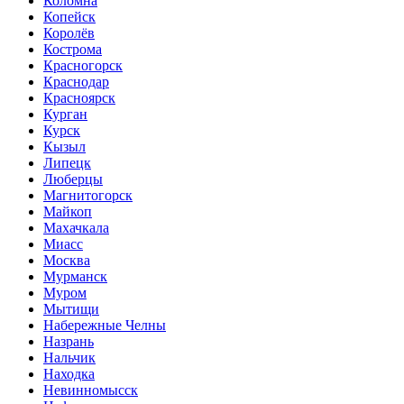
Коломна
Копейск
Королёв
Кострома
Красногорск
Краснодар
Красноярск
Курган
Курск
Кызыл
Липецк
Люберцы
Магнитогорск
Майкоп
Махачкала
Миасс
Москва
Мурманск
Муром
Мытищи
Набережные Челны
Назрань
Нальчик
Находка
Невинномысск