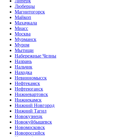
Липецк
Люберцы
Магнитогорск
Майкоп
Махачкала
Миасс
Москва
Мурманск
Муром
Мытищи
Набережные Челны
Назрань
Нальчик
Находка
Невинномысск
Нефтекамск
Нефтеюганск
Нижневартовск
Нижнекамск
Нижний Новгород
Нижний Тагил
Новокузнецк
Новокуйбышевск
Новомосковск
Новороссийск