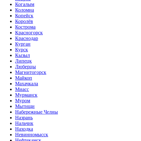
Когалым
Коломна
Копейск
Королёв
Кострома
Красногорск
Краснодар
Курган
Курск
Кызыл
Липецк
Люберцы
Магнитогорск
Майкоп
Махачкала
Миасс
Мурманск
Муром
Мытищи
Набережные Челны
Назрань
Нальчик
Находка
Невинномысск
Нефтекамск