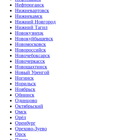
Нефтеюганск
Нижневартовск
Нижнекамск
Нижний Новгород
Нижний Тагил
Новокузнецк
Новокуйбышевск
Новомосковск
Новороссийск
Новочебоксарск
Новочеркасск
Новошахтинск
Новый Уренгой
Ногинск
Норильск
Ноябрьск
Обнинск
Одинцово
Октябрьский
Омск
Орёл
Оренбург
Орехово-Зуево
Орск
Пенза