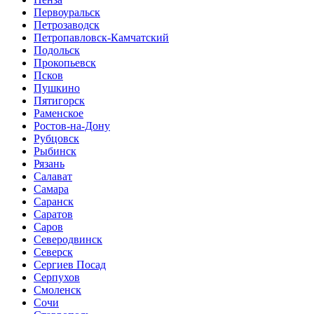
Первоуральск
Петрозаводск
Петропавловск-Камчатский
Подольск
Прокопьевск
Псков
Пушкино
Пятигорск
Раменское
Ростов-на-Дону
Рубцовск
Рыбинск
Рязань
Салават
Самара
Саранск
Саратов
Саров
Северодвинск
Северск
Сергиев Посад
Серпухов
Смоленск
Сочи