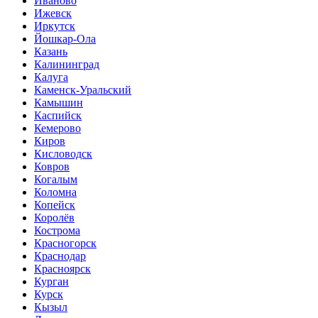
Иваново
Ижевск
Иркутск
Йошкар-Ола
Казань
Калининград
Калуга
Каменск-Уральский
Камышин
Каспийск
Кемерово
Киров
Кисловодск
Ковров
Когалым
Коломна
Копейск
Королёв
Кострома
Красногорск
Краснодар
Красноярск
Курган
Курск
Кызыл