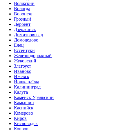
Волжский
Вологда
Воронеж
Грозный
Дербент
Дзержинск
Димитровград
Домодедово
Елец
Ессентуки
Железнодорожный
Жуковский
Златоуст
Иваново
Ижевск
Йошкар-Ола
Калининград
Калуга
Каменск-Уральский
Камышин
Каспийск
Кемерово
Киров
Кисловодск
Ковров