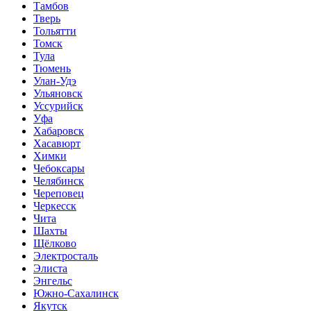
Тамбов
Тверь
Тольятти
Томск
Тула
Тюмень
Улан-Удэ
Ульяновск
Уссурийск
Уфа
Хабаровск
Хасавюрт
Химки
Чебоксары
Челябинск
Череповец
Черкесск
Чита
Шахты
Щёлково
Электросталь
Элиста
Энгельс
Южно-Сахалинск
Якутск