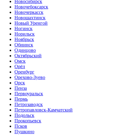
Новосибирск
Новочебоксарск
Новочеркасск
Новошахтинск
Новый Уренгой
Ногинск
Норильск
Ноябрьск
Обнинск
Одинцово
Октябрьский
Омск
Орёл
Оренбург
Орехово-Зуево
Орск
Пенза
Первоуральск
Пермь
Петрозаводск
Петропавловск-Камчатский
Подольск
Прокопьевск
Псков
Пушкино