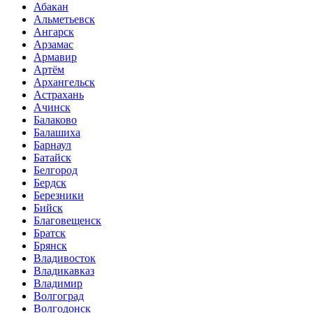
Абакан
Альметьевск
Ангарск
Арзамас
Армавир
Артём
Архангельск
Астрахань
Ачинск
Балаково
Балашиха
Барнаул
Батайск
Белгород
Бердск
Березники
Бийск
Благовещенск
Братск
Брянск
Владивосток
Владикавказ
Владимир
Волгоград
Волгодонск