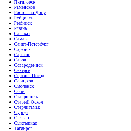
Пятигорск
Раменское
Ростов-на-Дону
Рубцовск
Рыбинск
Рязань
Салават
Самара
Санкт-Петербург
Саранск
Саратов
Саров
Северодвинск
Северск
Сергиев Посад
Серпухов
Смоленск
Сочи
Ставрополь
Старый Оскол
Стерлитамак
Сургут
Сызрань
Сыктывкар
Таганрог