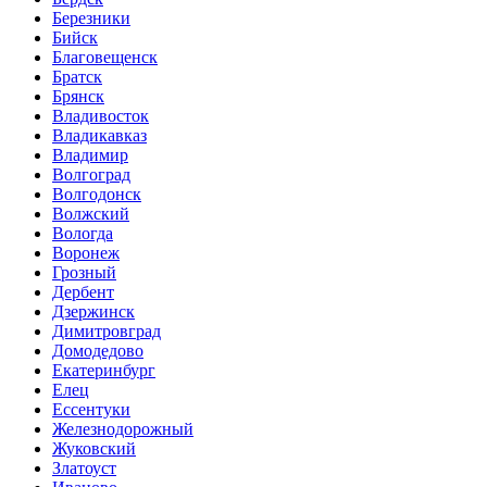
Березники
Бийск
Благовещенск
Братск
Брянск
Владивосток
Владикавказ
Владимир
Волгоград
Волгодонск
Волжский
Вологда
Воронеж
Грозный
Дербент
Дзержинск
Димитровград
Домодедово
Екатеринбург
Елец
Ессентуки
Железнодорожный
Жуковский
Златоуст