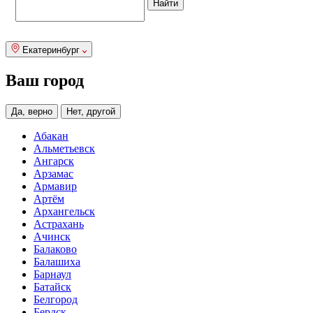
Екатеринбург
Ваш город
Да, верно
Нет, другой
Абакан
Альметьевск
Ангарск
Арзамас
Армавир
Артём
Архангельск
Астрахань
Ачинск
Балаково
Балашиха
Барнаул
Батайск
Белгород
Бердск