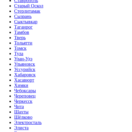
Ставрополь
Старый Оскол
Стерлитамак
Сызрань
Сыктывкар
Таганрог
Тамбов
Тверь
Тольятти
Томск
Тула
Улан-Удэ
Ульяновск
Уссурийск
Хабаровск
Хасавюрт
Химки
Чебоксары
Череповец
Черкесск
Чита
Шахты
Щёлково
Электросталь
Элиста