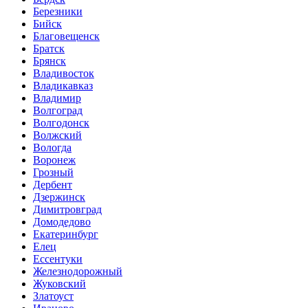
Березники
Бийск
Благовещенск
Братск
Брянск
Владивосток
Владикавказ
Владимир
Волгоград
Волгодонск
Волжский
Вологда
Воронеж
Грозный
Дербент
Дзержинск
Димитровград
Домодедово
Екатеринбург
Елец
Ессентуки
Железнодорожный
Жуковский
Златоуст