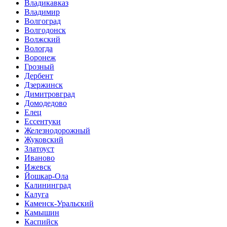
Владикавказ
Владимир
Волгоград
Волгодонск
Волжский
Вологда
Воронеж
Грозный
Дербент
Дзержинск
Димитровград
Домодедово
Елец
Ессентуки
Железнодорожный
Жуковский
Златоуст
Иваново
Ижевск
Йошкар-Ола
Калининград
Калуга
Каменск-Уральский
Камышин
Каспийск