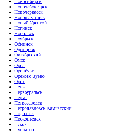
Новосибирск
Новочебоксарск
Новочеркасск
Новошахтинск
Новый Уренгой
Ногинск
Норильск
Ноябрьск
Обнинск
Одинцово
Октябрьский
Омск
Орёл
Оренбург
Орехово-Зуево
Орск
Пенза
Первоуральск
Пермь
Петрозаводск
Петропавловск-Камчатский
Подольск
Прокопьевск
Псков
Пушкино