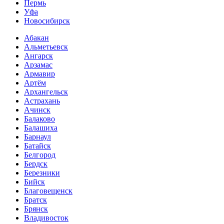
Пермь
Уфа
Новосибирск
Абакан
Альметьевск
Ангарск
Арзамас
Армавир
Артём
Архангельск
Астрахань
Ачинск
Балаково
Балашиха
Барнаул
Батайск
Белгород
Бердск
Березники
Бийск
Благовещенск
Братск
Брянск
Владивосток