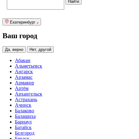
Екатеринбург
Ваш город
Да, верно
Нет, другой
Абакан
Альметьевск
Ангарск
Арзамас
Армавир
Артём
Архангельск
Астрахань
Ачинск
Балаково
Балашиха
Барнаул
Батайск
Белгород
Бердск