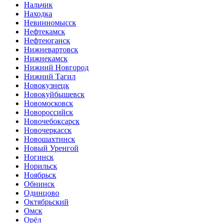
Нальчик
Находка
Невинномысск
Нефтекамск
Нефтеюганск
Нижневартовск
Нижнекамск
Нижний Новгород
Нижний Тагил
Новокузнецк
Новокуйбышевск
Новомосковск
Новороссийск
Новочебоксарск
Новочеркасск
Новошахтинск
Новый Уренгой
Ногинск
Норильск
Ноябрьск
Обнинск
Одинцово
Октябрьский
Омск
Орёл