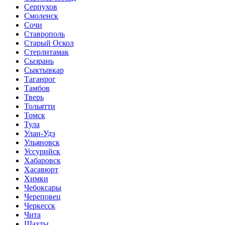
Серпухов
Смоленск
Сочи
Ставрополь
Старый Оскол
Стерлитамак
Сызрань
Сыктывкар
Таганрог
Тамбов
Тверь
Тольятти
Томск
Тула
Улан-Удэ
Ульяновск
Уссурийск
Хабаровск
Хасавюрт
Химки
Чебоксары
Череповец
Черкесск
Чита
Шахты