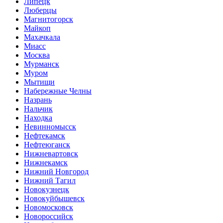
Липецк
Люберцы
Магнитогорск
Майкоп
Махачкала
Миасс
Москва
Мурманск
Муром
Мытищи
Набережные Челны
Назрань
Нальчик
Находка
Невинномысск
Нефтекамск
Нефтеюганск
Нижневартовск
Нижнекамск
Нижний Новгород
Нижний Тагил
Новокузнецк
Новокуйбышевск
Новомосковск
Новороссийск