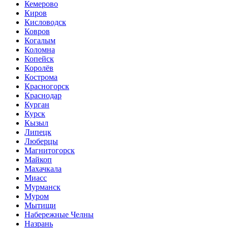
Кемерово
Киров
Кисловодск
Ковров
Когалым
Коломна
Копейск
Королёв
Кострома
Красногорск
Краснодар
Курган
Курск
Кызыл
Липецк
Люберцы
Магнитогорск
Майкоп
Махачкала
Миасс
Мурманск
Муром
Мытищи
Набережные Челны
Назрань