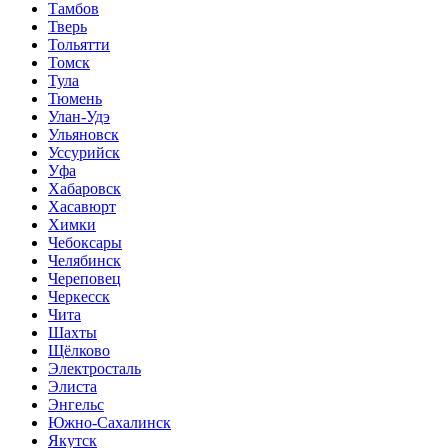
Тамбов
Тверь
Тольятти
Томск
Тула
Тюмень
Улан-Удэ
Ульяновск
Уссурийск
Уфа
Хабаровск
Хасавюрт
Химки
Чебоксары
Челябинск
Череповец
Черкесск
Чита
Шахты
Щёлково
Электросталь
Элиста
Энгельс
Южно-Сахалинск
Якутск