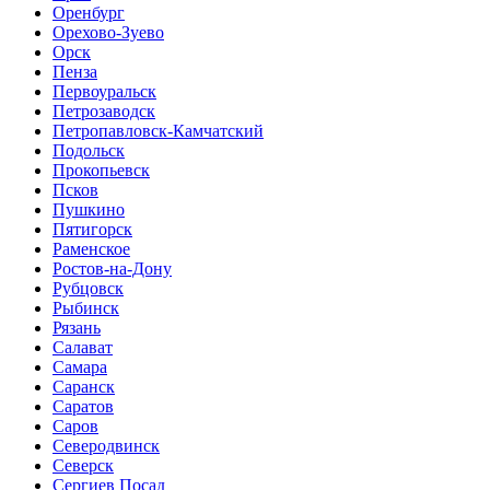
Оренбург
Орехово-Зуево
Орск
Пенза
Первоуральск
Петрозаводск
Петропавловск-Камчатский
Подольск
Прокопьевск
Псков
Пушкино
Пятигорск
Раменское
Ростов-на-Дону
Рубцовск
Рыбинск
Рязань
Салават
Самара
Саранск
Саратов
Саров
Северодвинск
Северск
Сергиев Посад