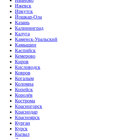
Иваново
Ижевск
Иркутск
Йошкар-Ола
Казань
Калининград
Калуга
Каменск-Уральский
Камышин
Каспийск
Кемерово
Киров
Кисловодск
Ковров
Когалым
Коломна
Копейск
Королёв
Кострома
Красногорск
Краснодар
Красноярск
Курган
Курск
Кызыл