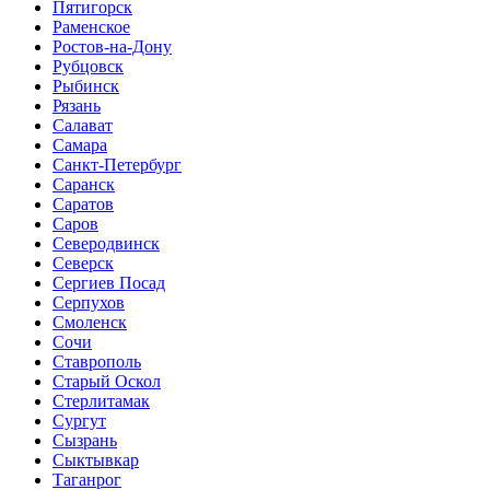
Пятигорск
Раменское
Ростов-на-Дону
Рубцовск
Рыбинск
Рязань
Салават
Самара
Санкт-Петербург
Саранск
Саратов
Саров
Северодвинск
Северск
Сергиев Посад
Серпухов
Смоленск
Сочи
Ставрополь
Старый Оскол
Стерлитамак
Сургут
Сызрань
Сыктывкар
Таганрог