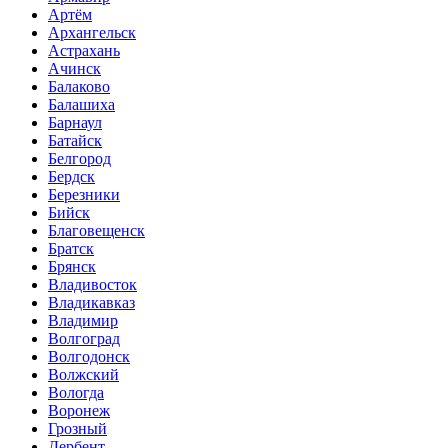
Артём
Архангельск
Астрахань
Ачинск
Балаково
Балашиха
Барнаул
Батайск
Белгород
Бердск
Березники
Бийск
Благовещенск
Братск
Брянск
Владивосток
Владикавказ
Владимир
Волгоград
Волгодонск
Волжский
Вологда
Воронеж
Грозный
Дербент