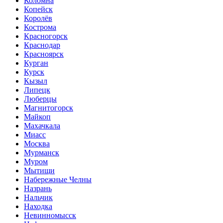
Коломна
Копейск
Королёв
Кострома
Красногорск
Краснодар
Красноярск
Курган
Курск
Кызыл
Липецк
Люберцы
Магнитогорск
Майкоп
Махачкала
Миасс
Москва
Мурманск
Муром
Мытищи
Набережные Челны
Назрань
Нальчик
Находка
Невинномысск