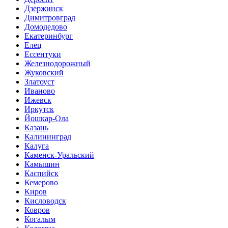
Дзержинск
Димитровград
Домодедово
Екатеринбург
Елец
Ессентуки
Железнодорожный
Жуковский
Златоуст
Иваново
Ижевск
Иркутск
Йошкар-Ола
Казань
Калининград
Калуга
Каменск-Уральский
Камышин
Каспийск
Кемерово
Киров
Кисловодск
Ковров
Когалым