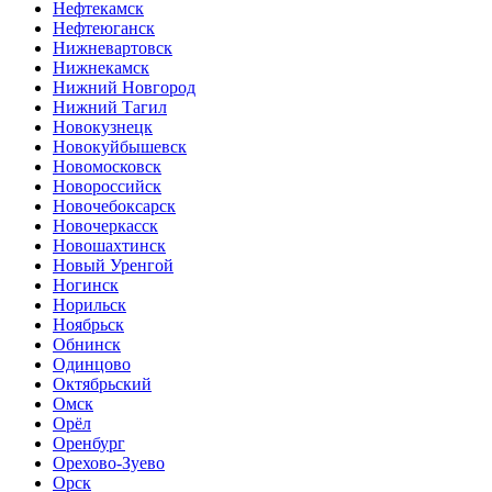
Нефтекамск
Нефтеюганск
Нижневартовск
Нижнекамск
Нижний Новгород
Нижний Тагил
Новокузнецк
Новокуйбышевск
Новомосковск
Новороссийск
Новочебоксарск
Новочеркасск
Новошахтинск
Новый Уренгой
Ногинск
Норильск
Ноябрьск
Обнинск
Одинцово
Октябрьский
Омск
Орёл
Оренбург
Орехово-Зуево
Орск