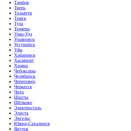
Тамбов
Тверь
Тольятти
Томск
Тула
Тюмень
Улан-Удэ
Ульяновск
Уссурийск
Уфа
Хабаровск
Хасавюрт
Химки
Чебоксары
Челябинск
Череповец
Черкесск
Чита
Шахты
Щёлково
Электросталь
Элиста
Энгельс
Южно-Сахалинск
Якутск