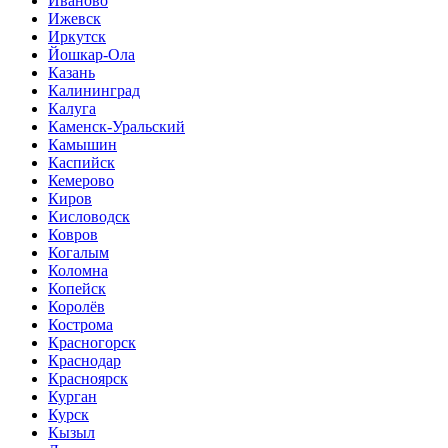
Иваново
Ижевск
Иркутск
Йошкар-Ола
Казань
Калининград
Калуга
Каменск-Уральский
Камышин
Каспийск
Кемерово
Киров
Кисловодск
Ковров
Когалым
Коломна
Копейск
Королёв
Кострома
Красногорск
Краснодар
Красноярск
Курган
Курск
Кызыл