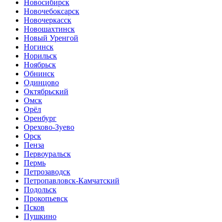
Новосибирск
Новочебоксарск
Новочеркасск
Новошахтинск
Новый Уренгой
Ногинск
Норильск
Ноябрьск
Обнинск
Одинцово
Октябрьский
Омск
Орёл
Оренбург
Орехово-Зуево
Орск
Пенза
Первоуральск
Пермь
Петрозаводск
Петропавловск-Камчатский
Подольск
Прокопьевск
Псков
Пушкино