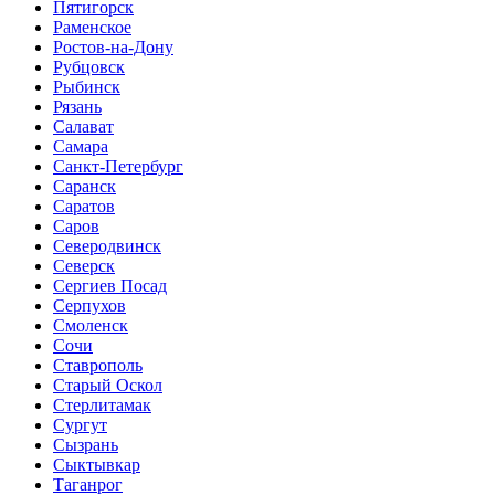
Пятигорск
Раменское
Ростов-на-Дону
Рубцовск
Рыбинск
Рязань
Салават
Самара
Санкт-Петербург
Саранск
Саратов
Саров
Северодвинск
Северск
Сергиев Посад
Серпухов
Смоленск
Сочи
Ставрополь
Старый Оскол
Стерлитамак
Сургут
Сызрань
Сыктывкар
Таганрог