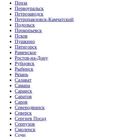
Пенза
Первоуральск
Петрозаводск
Петропавловск-Камчатский
Подольск
Прокопьевск
Псков
Пушкино
Пятигорск
Раменское
Ростов-на-Дону
Рубцовск
Рыбинск
Рязань
Салават
Самара
Саранск
Саратов
Саров
Северодвинск
Северск
Сергиев Посад
Серпухов
Смоленск
Сочи