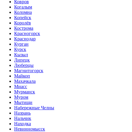
Ковров
Когалым
Коломна
Копейск
Королёв
Кострома
Красногорск
Краснодар
Курган
Курск
Кызыл
Липецк
Люберцы
Магнитогорск
Майкоп
Махачкала
Миасс
Мурманск
Муром
Мытищи
Набережные Челны
Назрань
Нальчик
Находка
Невинномысск