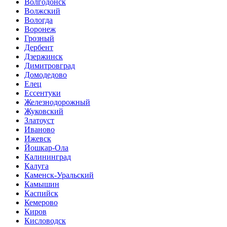
Волгодонск
Волжский
Вологда
Воронеж
Грозный
Дербент
Дзержинск
Димитровград
Домодедово
Елец
Ессентуки
Железнодорожный
Жуковский
Златоуст
Иваново
Ижевск
Йошкар-Ола
Калининград
Калуга
Каменск-Уральский
Камышин
Каспийск
Кемерово
Киров
Кисловодск