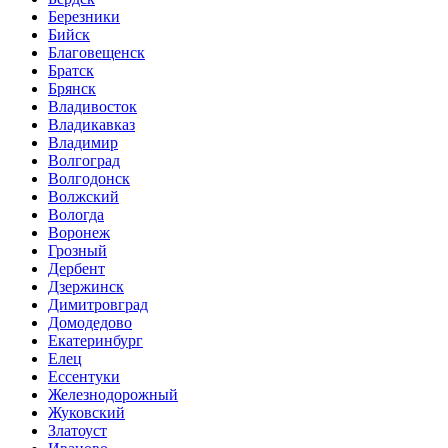
Березники
Бийск
Благовещенск
Братск
Брянск
Владивосток
Владикавказ
Владимир
Волгоград
Волгодонск
Волжский
Вологда
Воронеж
Грозный
Дербент
Дзержинск
Димитровград
Домодедово
Екатеринбург
Елец
Ессентуки
Железнодорожный
Жуковский
Златоуст