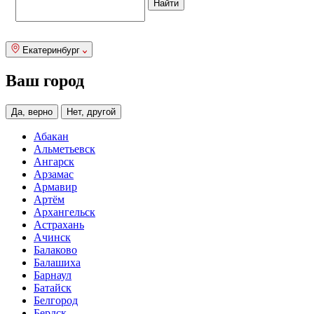
Екатеринбург
Ваш город
Да, верно
Нет, другой
Абакан
Альметьевск
Ангарск
Арзамас
Армавир
Артём
Архангельск
Астрахань
Ачинск
Балаково
Балашиха
Барнаул
Батайск
Белгород
Бердск