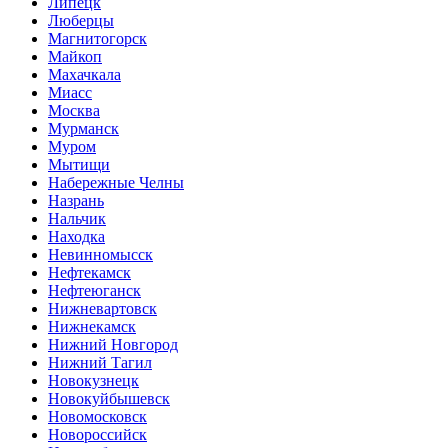
Липецк
Люберцы
Магнитогорск
Майкоп
Махачкала
Миасс
Москва
Мурманск
Муром
Мытищи
Набережные Челны
Назрань
Нальчик
Находка
Невинномысск
Нефтекамск
Нефтеюганск
Нижневартовск
Нижнекамск
Нижний Новгород
Нижний Тагил
Новокузнецк
Новокуйбышевск
Новомосковск
Новороссийск