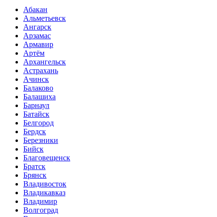
Абакан
Альметьевск
Ангарск
Арзамас
Армавир
Артём
Архангельск
Астрахань
Ачинск
Балаково
Балашиха
Барнаул
Батайск
Белгород
Бердск
Березники
Бийск
Благовещенск
Братск
Брянск
Владивосток
Владикавказ
Владимир
Волгоград