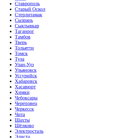
Ставрополь
Старый Оскол
Стерлитамак
Сызрань
Сыктывкар
Таганрог
Тамбов
Тверь
Тольятти
Томск
Тула
Улан-Удэ
Ульяновск
Уссурийск
Хабаровск
Хасавюрт
Химки
Чебоксары
Череповец
Черкесск
Чита
Шахты
Щёлково
Электросталь
Элиста