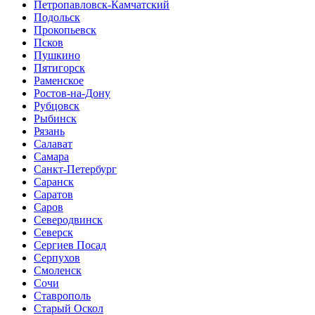
Петропавловск-Камчатский
Подольск
Прокопьевск
Псков
Пушкино
Пятигорск
Раменское
Ростов-на-Дону
Рубцовск
Рыбинск
Рязань
Салават
Самара
Санкт-Петербург
Саранск
Саратов
Саров
Северодвинск
Северск
Сергиев Посад
Серпухов
Смоленск
Сочи
Ставрополь
Старый Оскол