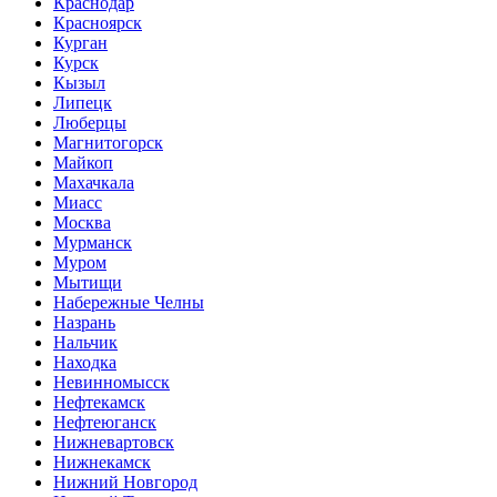
Краснодар
Красноярск
Курган
Курск
Кызыл
Липецк
Люберцы
Магнитогорск
Майкоп
Махачкала
Миасс
Москва
Мурманск
Муром
Мытищи
Набережные Челны
Назрань
Нальчик
Находка
Невинномысск
Нефтекамск
Нефтеюганск
Нижневартовск
Нижнекамск
Нижний Новгород