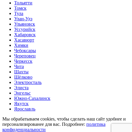
Тольятти
Томск
Тула
Улан-Удэ
Ульяновск
Уссурийск
Хабаровск
Хасавюрт
Химки
Чебоксары
Череповец
Черкесск
Чита
Шахты
Щёлково
Электросталь
Элиста
Энгельс
Южно-Сахалинск
Якутск
Ярославль
Мы обрабатываем cookies, чтобы сделать наш сайт удобнее и
персонализированее для вас. Подробнее:
политика
конфиденциальности