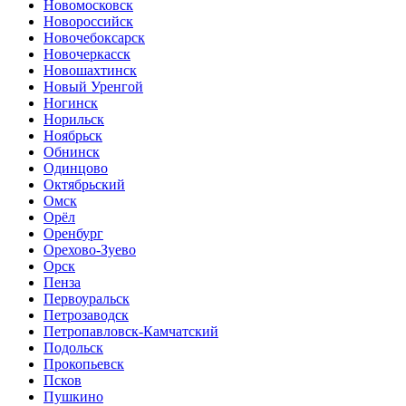
Новомосковск
Новороссийск
Новочебоксарск
Новочеркасск
Новошахтинск
Новый Уренгой
Ногинск
Норильск
Ноябрьск
Обнинск
Одинцово
Октябрьский
Омск
Орёл
Оренбург
Орехово-Зуево
Орск
Пенза
Первоуральск
Петрозаводск
Петропавловск-Камчатский
Подольск
Прокопьевск
Псков
Пушкино