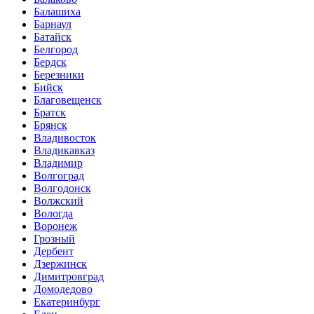
Балашиха
Барнаул
Батайск
Белгород
Бердск
Березники
Бийск
Благовещенск
Братск
Брянск
Владивосток
Владикавказ
Владимир
Волгоград
Волгодонск
Волжский
Вологда
Воронеж
Грозный
Дербент
Дзержинск
Димитровград
Домодедово
Екатеринбург