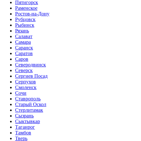
Пятигорск
Раменское
Ростов-на-Дону
Рубцовск
Рыбинск
Рязань
Салават
Самара
Саранск
Саратов
Саров
Северодвинск
Северск
Сергиев Посад
Серпухов
Смоленск
Сочи
Ставрополь
Старый Оскол
Стерлитамак
Сызрань
Сыктывкар
Таганрог
Тамбов
Тверь