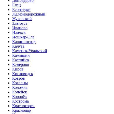
Домодедово
Елец
Ессентуки
Железнодорожный
Жуковский
Златоуст
Иваново
Ижевск
Йошкар-Ола
Калининград
Калуга
Каменск-Уральский
Камышин
Каспийск
Кемерово
Киров
Кисловодск
Ковров
Когалым
Коломна
Копейск
Королёв
Кострома
Красногорск
Краснодар