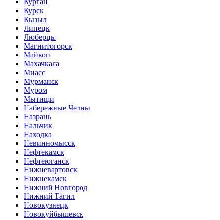
Курган
Курск
Кызыл
Липецк
Люберцы
Магнитогорск
Майкоп
Махачкала
Миасс
Мурманск
Муром
Мытищи
Набережные Челны
Назрань
Нальчик
Находка
Невинномысск
Нефтекамск
Нефтеюганск
Нижневартовск
Нижнекамск
Нижний Новгород
Нижний Тагил
Новокузнецк
Новокуйбышевск