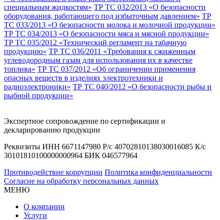
специальным жидкостям»
ТР ТС 032/2013 «О безопасности
оборудования, работающего под избыточным давлением»
ТР
ТС 033/2013 «О безопасности молока и молочной продукции»
ТР ТС 034/2013 «О безопасности мяса и мясной продукции»
ТР ТС 035/2012 «Технический регламент на табачную
продукцию»
ТР ТС 036/2011 «Требования к сжиженным
углеводородным газам для использования их в качестве
топлива»
ТР ТС 037/2012 «Об ограничении применения
опасных веществ в изделиях электротехники и
радиоэлектроники»
ТР ТС 040/2012 «О безопасности рыбы и
рыбной продукции»
Экспертное сопровождение по сертификации и
декларированию продукции
Реквизиты ИНН 6671147980 Р/с 40702810138030016085 К/с
30101810100000000964 БИК 046577964
Противодействие коррупции
Политика конфиденциальности
Согласие на обработку персональных данных
МЕНЮ
О компании
Услуги