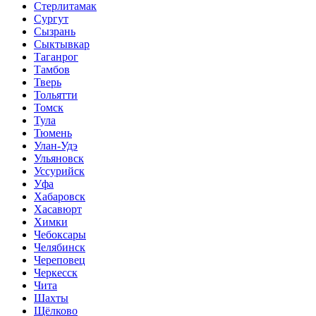
Стерлитамак
Сургут
Сызрань
Сыктывкар
Таганрог
Тамбов
Тверь
Тольятти
Томск
Тула
Тюмень
Улан-Удэ
Ульяновск
Уссурийск
Уфа
Хабаровск
Хасавюрт
Химки
Чебоксары
Челябинск
Череповец
Черкесск
Чита
Шахты
Щёлково