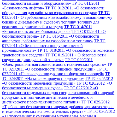
безопасности машин и оборудования»
ТР ТС 011/2011
«Безопасность лифтов»
ТР ТС 012/2011 «О безопасности
оборудования для работы во взрывоопасных средах»
ТР ТС
013/2011» О требованиях к автомобильному и авиационному
бензину, дизельному и судовому топливу, топливу для
реактивных двигателей и мазуту»
ТР ТС 014/2011
«Безопасность автомобильных дорог»
ТР ТС 015/2011 «О
безопасности зерна»
ТР ТС 016/2011 «О безопасности
аппаратов, работающих на газообразном топливе»
ТР ТС
017/2011 «О безопасности продукции легкой
промышленности»
ТР ТС 018/2011 «О безопасности колесных
транспортных средств»
ТР ТС 019/2011 « О безопасности
средств индивидуальной защиты»
ТР ТС 020/2011
«Электромагнитная совместимость технических средств»
ТР
ТС 021/2011 «О безопасности пищевой продукции»
ТР ТС
023/2011 «На соковую продукцию из фруктов и овощей»
ТР
ТС 024/2011 «На масложировую продукцию»
ТР ТС 025/2012
«О безопасности мебельной продукции»
ТР ТС 026/2012 «О
безопасности маломерных судов»
ТР ТС 027/2012 «О
безопасности отдельных видов специализированной пищевой
продукции, в том числе диетического лечебного и
диетического профилактического питания»
ТР ТС 029/2012
«Требования безопасности пищевых добавок, ароматизаторов
и технологических вспомогательных средств»
ТР ТС 030/2012
« О требованиях к смазочным материалам, маслам и