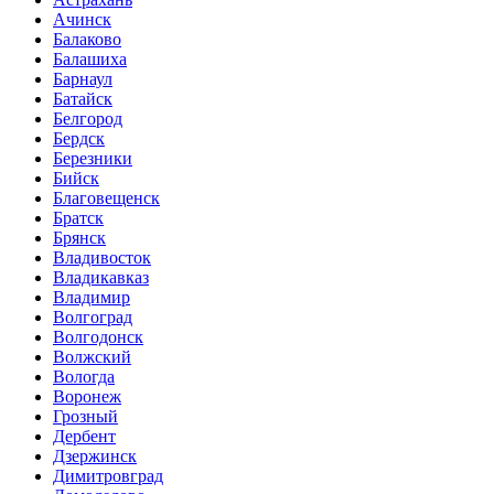
Ачинск
Балаково
Балашиха
Барнаул
Батайск
Белгород
Бердск
Березники
Бийск
Благовещенск
Братск
Брянск
Владивосток
Владикавказ
Владимир
Волгоград
Волгодонск
Волжский
Вологда
Воронеж
Грозный
Дербент
Дзержинск
Димитровград