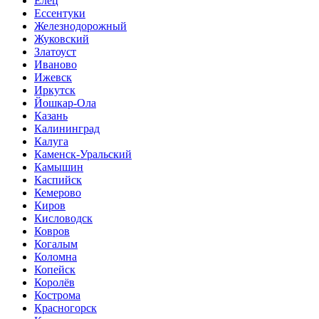
Елец
Ессентуки
Железнодорожный
Жуковский
Златоуст
Иваново
Ижевск
Иркутск
Йошкар-Ола
Казань
Калининград
Калуга
Каменск-Уральский
Камышин
Каспийск
Кемерово
Киров
Кисловодск
Ковров
Когалым
Коломна
Копейск
Королёв
Кострома
Красногорск