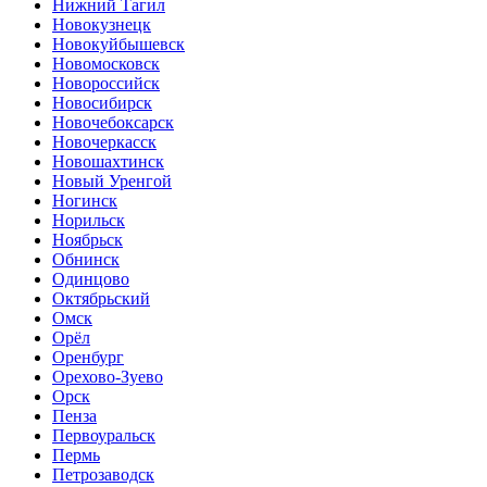
Нижний Тагил
Новокузнецк
Новокуйбышевск
Новомосковск
Новороссийск
Новосибирск
Новочебоксарск
Новочеркасск
Новошахтинск
Новый Уренгой
Ногинск
Норильск
Ноябрьск
Обнинск
Одинцово
Октябрьский
Омск
Орёл
Оренбург
Орехово-Зуево
Орск
Пенза
Первоуральск
Пермь
Петрозаводск