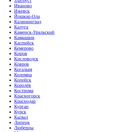
Златоуст
Иваново
Ижевск
Йошкар-Ола
Калининград
Калуга
Каменск-Уральский
Камышин
Каспийск
Кемерово
Киров
Кисловодск
Ковров
Когалым
Коломна
Копейск
Королёв
Кострома
Красногорск
Краснодар
Курган
Курск
Кызыл
Липецк
Люберцы