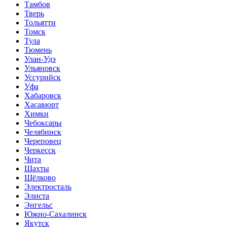
Тамбов
Тверь
Тольятти
Томск
Тула
Тюмень
Улан-Удэ
Ульяновск
Уссурийск
Уфа
Хабаровск
Хасавюрт
Химки
Чебоксары
Челябинск
Череповец
Черкесск
Чита
Шахты
Щёлково
Электросталь
Элиста
Энгельс
Южно-Сахалинск
Якутск