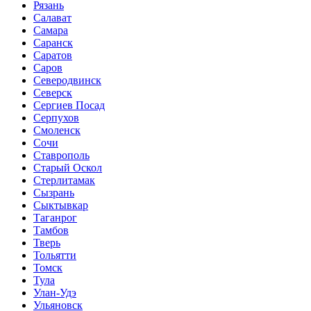
Рязань
Салават
Самара
Саранск
Саратов
Саров
Северодвинск
Северск
Сергиев Посад
Серпухов
Смоленск
Сочи
Ставрополь
Старый Оскол
Стерлитамак
Сызрань
Сыктывкар
Таганрог
Тамбов
Тверь
Тольятти
Томск
Тула
Улан-Удэ
Ульяновск