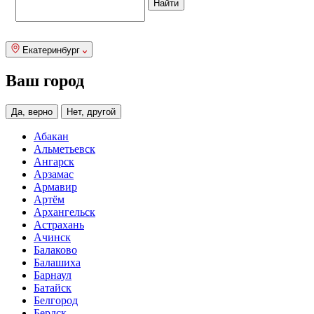
Екатеринбург
Ваш город
Да, верно
Нет, другой
Абакан
Альметьевск
Ангарск
Арзамас
Армавир
Артём
Архангельск
Астрахань
Ачинск
Балаково
Балашиха
Барнаул
Батайск
Белгород
Бердск