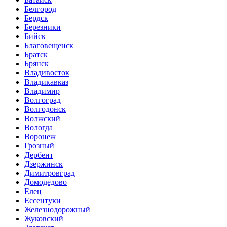
Белгород
Бердск
Березники
Бийск
Благовещенск
Братск
Брянск
Владивосток
Владикавказ
Владимир
Волгоград
Волгодонск
Волжский
Вологда
Воронеж
Грозный
Дербент
Дзержинск
Димитровград
Домодедово
Елец
Ессентуки
Железнодорожный
Жуковский