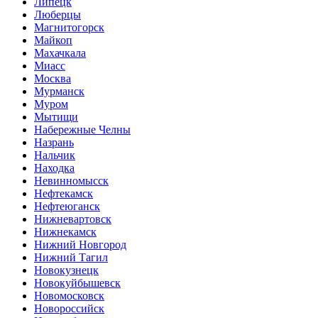
Липецк
Люберцы
Магнитогорск
Майкоп
Махачкала
Миасс
Москва
Мурманск
Муром
Мытищи
Набережные Челны
Назрань
Нальчик
Находка
Невинномысск
Нефтекамск
Нефтеюганск
Нижневартовск
Нижнекамск
Нижний Новгород
Нижний Тагил
Новокузнецк
Новокуйбышевск
Новомосковск
Новороссийск