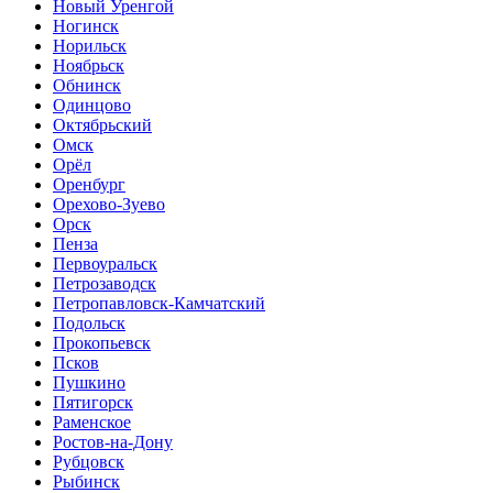
Новый Уренгой
Ногинск
Норильск
Ноябрьск
Обнинск
Одинцово
Октябрьский
Омск
Орёл
Оренбург
Орехово-Зуево
Орск
Пенза
Первоуральск
Петрозаводск
Петропавловск-Камчатский
Подольск
Прокопьевск
Псков
Пушкино
Пятигорск
Раменское
Ростов-на-Дону
Рубцовск
Рыбинск