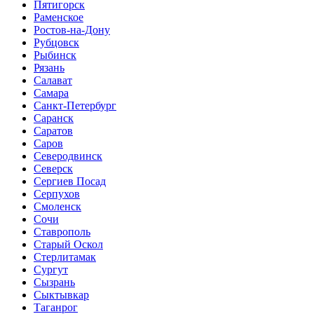
Пятигорск
Раменское
Ростов-на-Дону
Рубцовск
Рыбинск
Рязань
Салават
Самара
Санкт-Петербург
Саранск
Саратов
Саров
Северодвинск
Северск
Сергиев Посад
Серпухов
Смоленск
Сочи
Ставрополь
Старый Оскол
Стерлитамак
Сургут
Сызрань
Сыктывкар
Таганрог