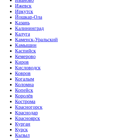
Иваново
Ижевск
Иркутск
Йошкар-Ола
Казань
Калининград
Калуга
Каменск-Уральский
Камышин
Каспийск
Кемерово
Киров
Кисловодск
Ковров
Когалым
Коломна
Копейск
Королёв
Кострома
Красногорск
Краснодар
Красноярск
Курган
Курск
Кызыл