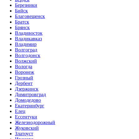
Березники
Бийск
Благовещенск
Братск
Брянск
Владивосток
Владикавказ
Владимир
Волгоград
Волгодонск
Волжский
Вологда
Воронеж
Грозный
Дербент
Дзержинск
Димитровград
Домодедово
Екатеринбург
Елец
Ессентуки
Железнодорожный
Жуковский
Златоуст