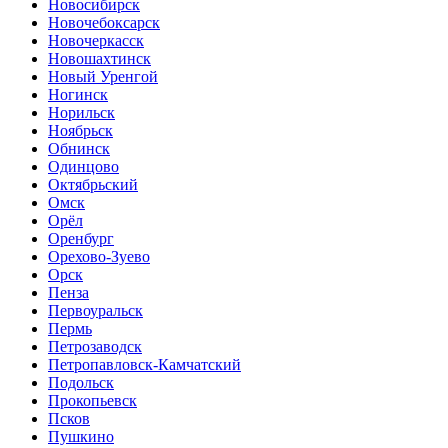
Новосибирск
Новочебоксарск
Новочеркасск
Новошахтинск
Новый Уренгой
Ногинск
Норильск
Ноябрьск
Обнинск
Одинцово
Октябрьский
Омск
Орёл
Оренбург
Орехово-Зуево
Орск
Пенза
Первоуральск
Пермь
Петрозаводск
Петропавловск-Камчатский
Подольск
Прокопьевск
Псков
Пушкино