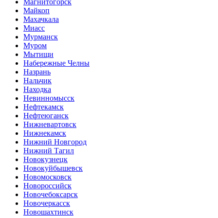
Магнитогорск
Майкоп
Махачкала
Миасс
Мурманск
Муром
Мытищи
Набережные Челны
Назрань
Нальчик
Находка
Невинномысск
Нефтекамск
Нефтеюганск
Нижневартовск
Нижнекамск
Нижний Новгород
Нижний Тагил
Новокузнецк
Новокуйбышевск
Новомосковск
Новороссийск
Новочебоксарск
Новочеркасск
Новошахтинск