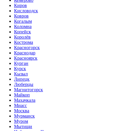
Кемерово
Киров
Кисловодск
Ковров
Когалым
Коломна
Копейск
Королёв
Кострома
Красногорск
Краснодар
Красноярск
Курган
Курск
Кызыл
Липецк
Люберцы
Магнитогорск
Майкоп
Махачкала
Миасс
Москва
Мурманск
Муром
Мытищи