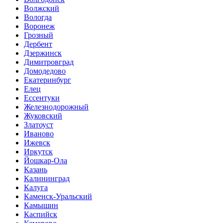
Волжский
Вологда
Воронеж
Грозный
Дербент
Дзержинск
Димитровград
Домодедово
Екатеринбург
Елец
Ессентуки
Железнодорожный
Жуковский
Златоуст
Иваново
Ижевск
Иркутск
Йошкар-Ола
Казань
Калининград
Калуга
Каменск-Уральский
Камышин
Каспийск