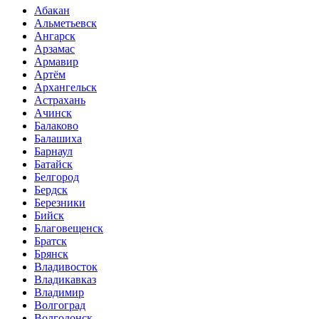
Абакан
Альметьевск
Ангарск
Арзамас
Армавир
Артём
Архангельск
Астрахань
Ачинск
Балаково
Балашиха
Барнаул
Батайск
Белгород
Бердск
Березники
Бийск
Благовещенск
Братск
Брянск
Владивосток
Владикавказ
Владимир
Волгоград
Волгодонск