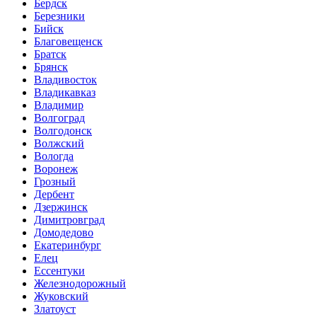
Бердск
Березники
Бийск
Благовещенск
Братск
Брянск
Владивосток
Владикавказ
Владимир
Волгоград
Волгодонск
Волжский
Вологда
Воронеж
Грозный
Дербент
Дзержинск
Димитровград
Домодедово
Екатеринбург
Елец
Ессентуки
Железнодорожный
Жуковский
Златоуст