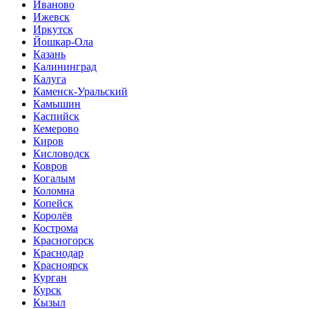
Иваново
Ижевск
Иркутск
Йошкар-Ола
Казань
Калининград
Калуга
Каменск-Уральский
Камышин
Каспийск
Кемерово
Киров
Кисловодск
Ковров
Когалым
Коломна
Копейск
Королёв
Кострома
Красногорск
Краснодар
Красноярск
Курган
Курск
Кызыл