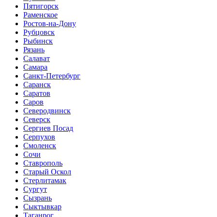
Пятигорск
Раменское
Ростов-на-Дону
Рубцовск
Рыбинск
Рязань
Салават
Самара
Санкт-Петербург
Саранск
Саратов
Саров
Северодвинск
Северск
Сергиев Посад
Серпухов
Смоленск
Сочи
Ставрополь
Старый Оскол
Стерлитамак
Сургут
Сызрань
Сыктывкар
Таганрог