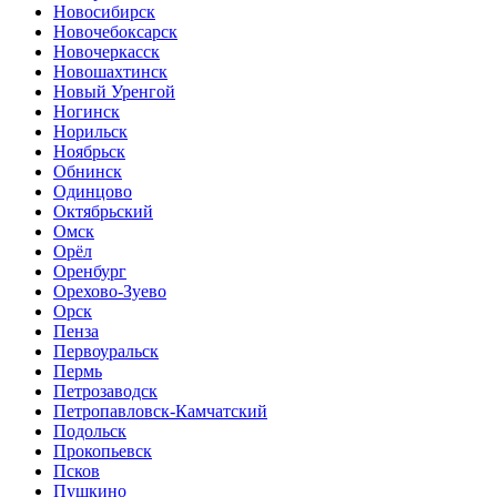
Новосибирск
Новочебоксарск
Новочеркасск
Новошахтинск
Новый Уренгой
Ногинск
Норильск
Ноябрьск
Обнинск
Одинцово
Октябрьский
Омск
Орёл
Оренбург
Орехово-Зуево
Орск
Пенза
Первоуральск
Пермь
Петрозаводск
Петропавловск-Камчатский
Подольск
Прокопьевск
Псков
Пушкино