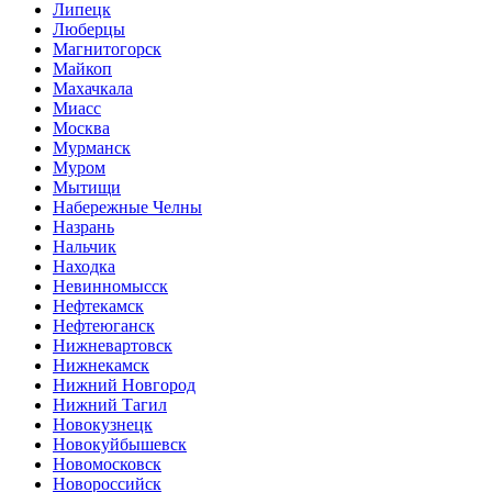
Липецк
Люберцы
Магнитогорск
Майкоп
Махачкала
Миасс
Москва
Мурманск
Муром
Мытищи
Набережные Челны
Назрань
Нальчик
Находка
Невинномысск
Нефтекамск
Нефтеюганск
Нижневартовск
Нижнекамск
Нижний Новгород
Нижний Тагил
Новокузнецк
Новокуйбышевск
Новомосковск
Новороссийск