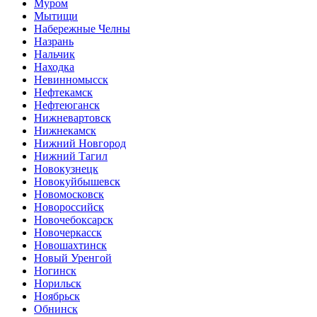
Муром
Мытищи
Набережные Челны
Назрань
Нальчик
Находка
Невинномысск
Нефтекамск
Нефтеюганск
Нижневартовск
Нижнекамск
Нижний Новгород
Нижний Тагил
Новокузнецк
Новокуйбышевск
Новомосковск
Новороссийск
Новочебоксарск
Новочеркасск
Новошахтинск
Новый Уренгой
Ногинск
Норильск
Ноябрьск
Обнинск