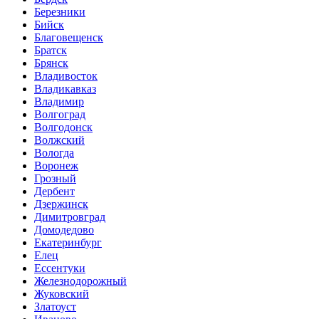
Березники
Бийск
Благовещенск
Братск
Брянск
Владивосток
Владикавказ
Владимир
Волгоград
Волгодонск
Волжский
Вологда
Воронеж
Грозный
Дербент
Дзержинск
Димитровград
Домодедово
Екатеринбург
Елец
Ессентуки
Железнодорожный
Жуковский
Златоуст