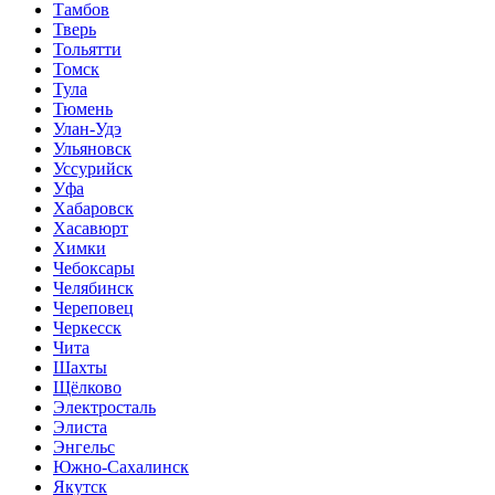
Тамбов
Тверь
Тольятти
Томск
Тула
Тюмень
Улан-Удэ
Ульяновск
Уссурийск
Уфа
Хабаровск
Хасавюрт
Химки
Чебоксары
Челябинск
Череповец
Черкесск
Чита
Шахты
Щёлково
Электросталь
Элиста
Энгельс
Южно-Сахалинск
Якутск