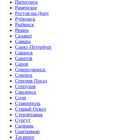
Пятигорск
Раменское
Ростов-на-Дону
Рубцовск
Рыбинск
Рязань
Салават
Самара
Санкт-Петербург
Саранск
Саратов
Саров
Северодвинск
Северск
Сергиев Посад
Серпухов
Смоленск
Сочи
Ставрополь
Старый Оскол
Стерлитамак
Сургут
Сызрань
Сыктывкар
Таганрог