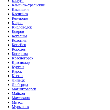
Калуга
Каменск-Уральский
Камышин
Каспийск
Кемерово
Киров
Кисловодск
Ковров
Когалым
Коломна
Копейск
Королёв
Кострома
Красногорск
Краснодар
Курган
Курск
Кызыл
Липецк
Люберцы
Магнитогорск
Майкоп
Махачкала
Миасс
Мурманск