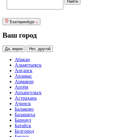
Екатеринбург
Ваш город
Да, верно
Нет, другой
Абакан
Альметьевск
Ангарск
Арзамас
Армавир
Артём
Архангельск
Астрахань
Ачинск
Балаково
Балашиха
Барнаул
Батайск
Белгород
Бердск