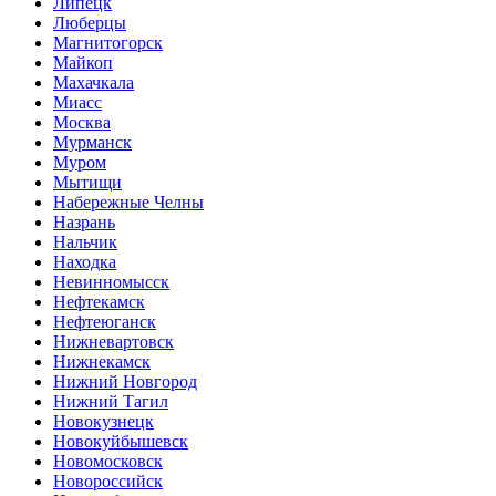
Липецк
Люберцы
Магнитогорск
Майкоп
Махачкала
Миасс
Москва
Мурманск
Муром
Мытищи
Набережные Челны
Назрань
Нальчик
Находка
Невинномысск
Нефтекамск
Нефтеюганск
Нижневартовск
Нижнекамск
Нижний Новгород
Нижний Тагил
Новокузнецк
Новокуйбышевск
Новомосковск
Новороссийск