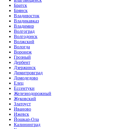
Благовещенск
Братск
Брянск
Владивосток
Владикавказ
Владимир
Волгоград
Волгодонск
Волжский
Вологда
Воронеж
Грозный
Дербент
Дзержинск
Димитровград
Домодедово
Елец
Ессентуки
Железнодорожный
Жуковский
Златоуст
Иваново
Ижевск
Йошкар-Ола
Калининград