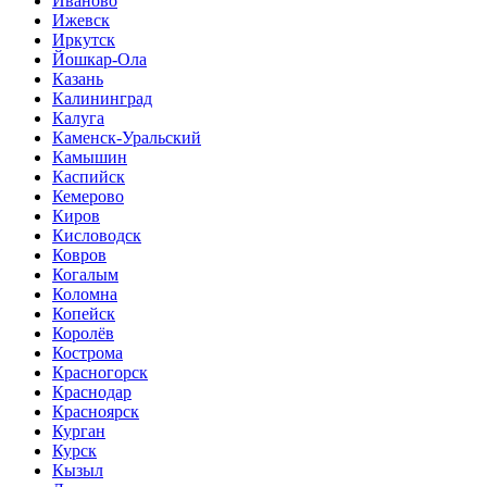
Иваново
Ижевск
Иркутск
Йошкар-Ола
Казань
Калининград
Калуга
Каменск-Уральский
Камышин
Каспийск
Кемерово
Киров
Кисловодск
Ковров
Когалым
Коломна
Копейск
Королёв
Кострома
Красногорск
Краснодар
Красноярск
Курган
Курск
Кызыл