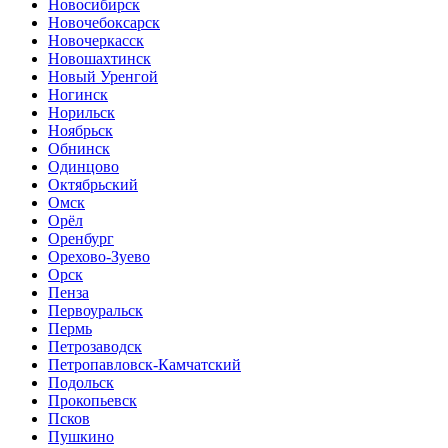
Новосибирск
Новочебоксарск
Новочеркасск
Новошахтинск
Новый Уренгой
Ногинск
Норильск
Ноябрьск
Обнинск
Одинцово
Октябрьский
Омск
Орёл
Оренбург
Орехово-Зуево
Орск
Пенза
Первоуральск
Пермь
Петрозаводск
Петропавловск-Камчатский
Подольск
Прокопьевск
Псков
Пушкино