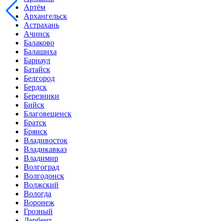
Артём
Архангельск
Астрахань
Ачинск
Балаково
Балашиха
Барнаул
Батайск
Белгород
Бердск
Березники
Бийск
Благовещенск
Братск
Брянск
Владивосток
Владикавказ
Владимир
Волгоград
Волгодонск
Волжский
Вологда
Воронеж
Грозный
Дербент