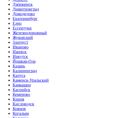
Дзержинск
Димитровград
Домодедово
Екатеринбург
Елец
Ессентуки
Железнодорожный
Жуковский
Златоуст
Иваново
Ижевск
Иркутск
Йошкар-Ола
Казань
Калининград
Калуга
Каменск-Уральский
Камышин
Каспийск
Кемерово
Киров
Кисловодск
Ковров
Когалым