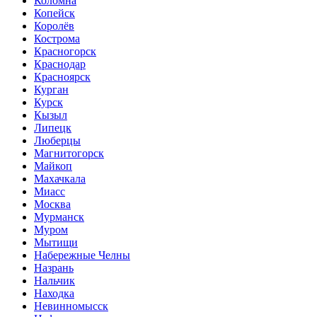
Коломна
Копейск
Королёв
Кострома
Красногорск
Краснодар
Красноярск
Курган
Курск
Кызыл
Липецк
Люберцы
Магнитогорск
Майкоп
Махачкала
Миасс
Москва
Мурманск
Муром
Мытищи
Набережные Челны
Назрань
Нальчик
Находка
Невинномысск