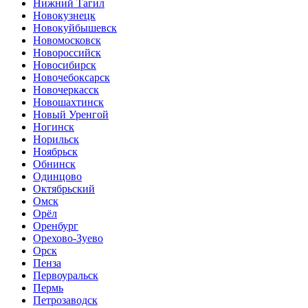
Нижний Тагил
Новокузнецк
Новокуйбышевск
Новомосковск
Новороссийск
Новосибирск
Новочебоксарск
Новочеркасск
Новошахтинск
Новый Уренгой
Ногинск
Норильск
Ноябрьск
Обнинск
Одинцово
Октябрьский
Омск
Орёл
Оренбург
Орехово-Зуево
Орск
Пенза
Первоуральск
Пермь
Петрозаводск