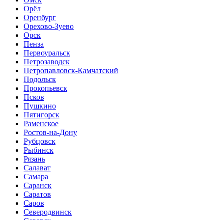
Орёл
Оренбург
Орехово-Зуево
Орск
Пенза
Первоуральск
Петрозаводск
Петропавловск-Камчатский
Подольск
Прокопьевск
Псков
Пушкино
Пятигорск
Раменское
Ростов-на-Дону
Рубцовск
Рыбинск
Рязань
Салават
Самара
Саранск
Саратов
Саров
Северодвинск