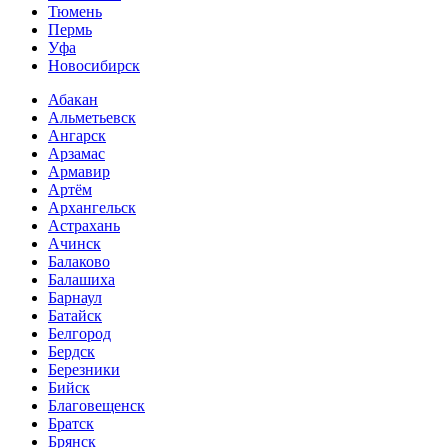
Тюмень
Пермь
Уфа
Новосибирск
Абакан
Альметьевск
Ангарск
Арзамас
Армавир
Артём
Архангельск
Астрахань
Ачинск
Балаково
Балашиха
Барнаул
Батайск
Белгород
Бердск
Березники
Бийск
Благовещенск
Братск
Брянск