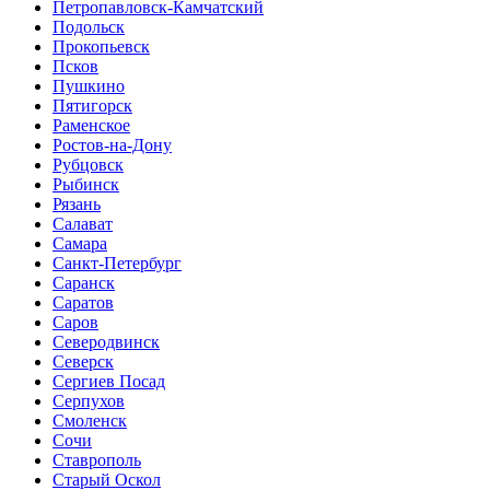
Петропавловск-Камчатский
Подольск
Прокопьевск
Псков
Пушкино
Пятигорск
Раменское
Ростов-на-Дону
Рубцовск
Рыбинск
Рязань
Салават
Самара
Санкт-Петербург
Саранск
Саратов
Саров
Северодвинск
Северск
Сергиев Посад
Серпухов
Смоленск
Сочи
Ставрополь
Старый Оскол