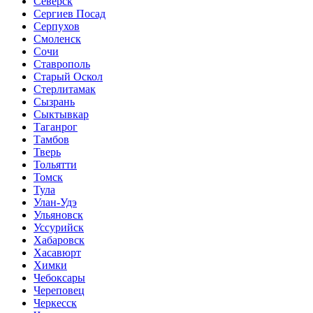
Северск
Сергиев Посад
Серпухов
Смоленск
Сочи
Ставрополь
Старый Оскол
Стерлитамак
Сызрань
Сыктывкар
Таганрог
Тамбов
Тверь
Тольятти
Томск
Тула
Улан-Удэ
Ульяновск
Уссурийск
Хабаровск
Хасавюрт
Химки
Чебоксары
Череповец
Черкесск