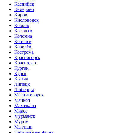
Каспийск
Кемерово
Киров
Кисловодск
Ковров
Когалым
Коломна
Копейск
Королёв
Кострома
Красногорск
Краснодар
Курган
Курск
Кызыл
Липецк
Люберцы
Магнитогорск
Майкоп
Махачкала
Миасс
Мурманск
Муром
Мытищи
Набережные Челны