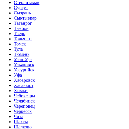
Стерлитамак
Сургут
Сызрань
Сыктывкар
Таганрог
Тамбов
Тверь
Тольятти
Томск
Тула
Тюмень
Улан-Удэ
Ульяновск
Уссурийск
Уфа
Хабаровск
Хасавюрт
Химки
Чебоксары
Челябинск
Череповец
Черкесск
Чита
Шахты
Щёлково