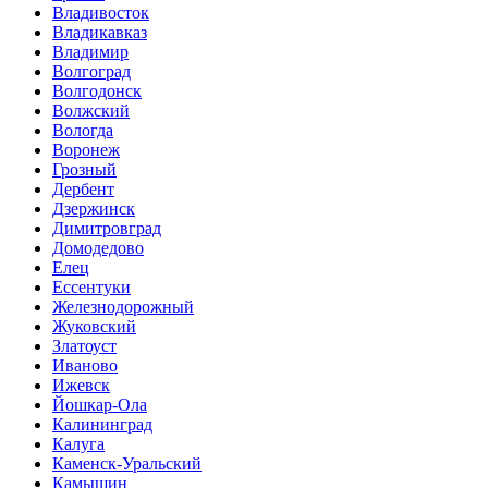
Владивосток
Владикавказ
Владимир
Волгоград
Волгодонск
Волжский
Вологда
Воронеж
Грозный
Дербент
Дзержинск
Димитровград
Домодедово
Елец
Ессентуки
Железнодорожный
Жуковский
Златоуст
Иваново
Ижевск
Йошкар-Ола
Калининград
Калуга
Каменск-Уральский
Камышин