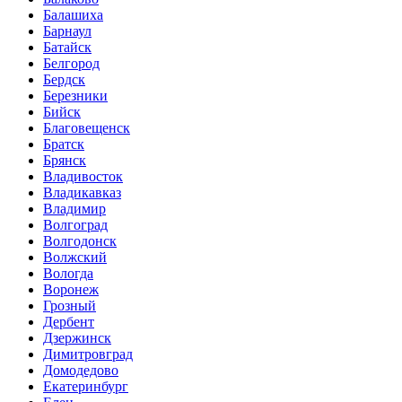
Балашиха
Барнаул
Батайск
Белгород
Бердск
Березники
Бийск
Благовещенск
Братск
Брянск
Владивосток
Владикавказ
Владимир
Волгоград
Волгодонск
Волжский
Вологда
Воронеж
Грозный
Дербент
Дзержинск
Димитровград
Домодедово
Екатеринбург