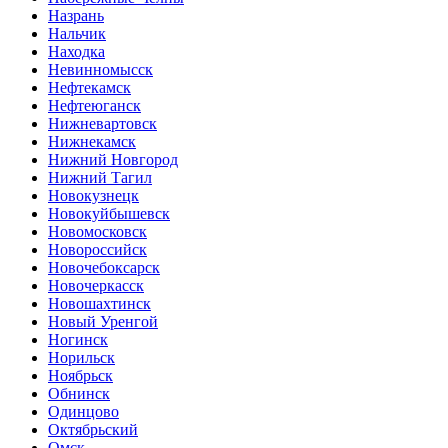
Назрань
Нальчик
Находка
Невинномысск
Нефтекамск
Нефтеюганск
Нижневартовск
Нижнекамск
Нижний Новгород
Нижний Тагил
Новокузнецк
Новокуйбышевск
Новомосковск
Новороссийск
Новочебоксарск
Новочеркасск
Новошахтинск
Новый Уренгой
Ногинск
Норильск
Ноябрьск
Обнинск
Одинцово
Октябрьский
Омск