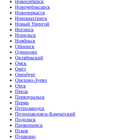
Новосибирск
Новочебоксарск
Новочеркасск
Новошахтинск
Новый Уренгой
Ногинск
Норильск
Ноябрьск
Обнинск
Одинцово
Октябрьский
Омск
Орёл
Оренбург
Орехово-Зуево
Орск
Пенза
Первоуральск
Пермь
Петрозаводск
Петропавловск-Камчатский
Подольск
Прокопьевск
Псков
Пушкино