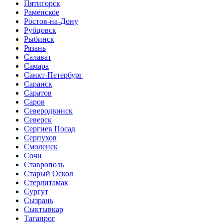
Пятигорск
Раменское
Ростов-на-Дону
Рубцовск
Рыбинск
Рязань
Салават
Самара
Санкт-Петербург
Саранск
Саратов
Саров
Северодвинск
Северск
Сергиев Посад
Серпухов
Смоленск
Сочи
Ставрополь
Старый Оскол
Стерлитамак
Сургут
Сызрань
Сыктывкар
Таганрог