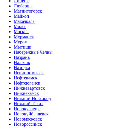
Липецк
Люберцы
Магнитогорск
Майкоп
Махачкала
Миасс
Москва
Мурманск
Муром
Мытищи
Набережные Челны
Назрань
Нальчик
Находка
Невинномысск
Нефтекамск
Нефтеюганск
Нижневартовск
Нижнекамск
Нижний Новгород
Нижний Тагил
Новокузнецк
Новокуйбышевск
Новомосковск
Новороссийск