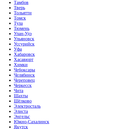
Тамбов
Тверь
Тольятти
Томск
Тула
Тюмень
Улан-Удэ
Ульяновск
Уссурийск
Уфа
Хабаровск
Хасавюрт
Химки
Чебоксары
Челябинск
Череповец
Черкесск
Чита
Шахты
Щёлково
Электросталь
Элиста
Энгельс
Южно-Сахалинск
Якутск