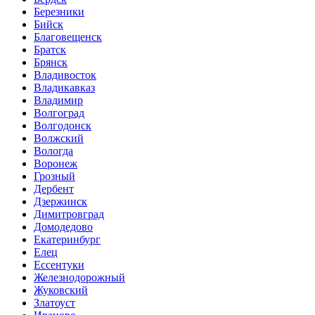
Березники
Бийск
Благовещенск
Братск
Брянск
Владивосток
Владикавказ
Владимир
Волгоград
Волгодонск
Волжский
Вологда
Воронеж
Грозный
Дербент
Дзержинск
Димитровград
Домодедово
Екатеринбург
Елец
Ессентуки
Железнодорожный
Жуковский
Златоуст