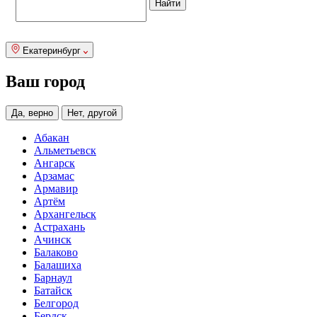
Екатеринбург
Ваш город
Да, верно
Нет, другой
Абакан
Альметьевск
Ангарск
Арзамас
Армавир
Артём
Архангельск
Астрахань
Ачинск
Балаково
Балашиха
Барнаул
Батайск
Белгород
Бердск