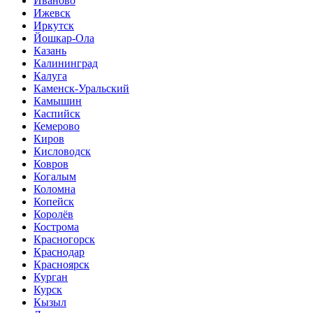
Иваново
Ижевск
Иркутск
Йошкар-Ола
Казань
Калининград
Калуга
Каменск-Уральский
Камышин
Каспийск
Кемерово
Киров
Кисловодск
Ковров
Когалым
Коломна
Копейск
Королёв
Кострома
Красногорск
Краснодар
Красноярск
Курган
Курск
Кызыл