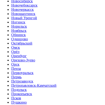
Новосибирск
Новочебоксарск
Новочеркасск
Новошахтинск
Новый Уренгой
Ногинск
Норильск
Ноябрьск
Обнинск
Одинцово
Октябрьский
Омск
Орёл
Оренбург
Орехово-Зуево
Орск
Пенза
Первоуральск
Пермь
Петрозаводск
Петропавловск-Камчатский
Подольск
Прокопьевск
Псков
Пушкино