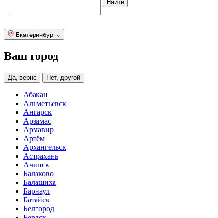
Екатеринбург
Ваш город
Да, верно
Нет, другой
Абакан
Альметьевск
Ангарск
Арзамас
Армавир
Артём
Архангельск
Астрахань
Ачинск
Балаково
Балашиха
Барнаул
Батайск
Белгород
Бердск