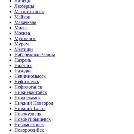
Липецк
Люберцы
Магнитогорск
Майкоп
Махачкала
Миасс
Москва
Мурманск
Муром
Мытищи
Набережные Челны
Назрань
Нальчик
Находка
Невинномысск
Нефтекамск
Нефтеюганск
Нижневартовск
Нижнекамск
Нижний Новгород
Нижний Тагил
Новокузнецк
Новокуйбышевск
Новомосковск
Новороссийск