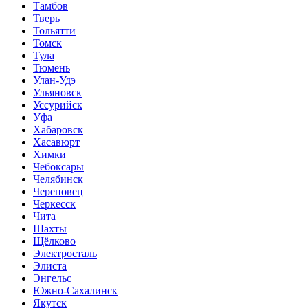
Тамбов
Тверь
Тольятти
Томск
Тула
Тюмень
Улан-Удэ
Ульяновск
Уссурийск
Уфа
Хабаровск
Хасавюрт
Химки
Чебоксары
Челябинск
Череповец
Черкесск
Чита
Шахты
Щёлково
Электросталь
Элиста
Энгельс
Южно-Сахалинск
Якутск