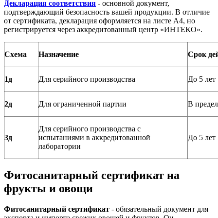
Декларация соответствия
- основной документ,
подтверждающий безопасность вашей продукции. В отличие
от сертификата, декларация оформляется на листе А4, но
регистрируется через аккредитованный центр «ИНТЕКО».
Схема
Назначение
Срок де
1д
Для серийного производства
До 5 лет
2д
Для ограниченной партии
В предел
Для серийного производства с
3д
испытаниями в аккредитованной
До 5 лет
лаборатории
Фитосанитарный сертификат на
фрукты и овощи
Фитосанитарный сертификат
- обязательный документ для
экспорта и импорта свежих овощей и фруктов. Он