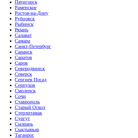
Пятигорск
Раменское
Ростов-на-Дону
Рубцовск
Рыбинск
Рязань
Салават
Самара
Санкт-Петербург
Саранск
Саратов
Саров
Северодвинск
Северск
Сергиев Посад
Серпухов
Смоленск
Сочи
Ставрополь
Старый Оскол
Стерлитамак
Сургут
Сызрань
Сыктывкар
Таганрог