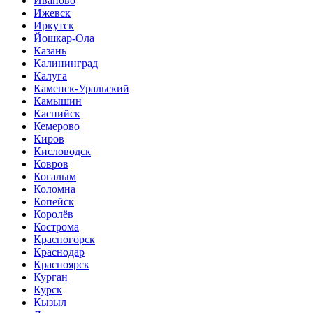
Иваново
Ижевск
Иркутск
Йошкар-Ола
Казань
Калининград
Калуга
Каменск-Уральский
Камышин
Каспийск
Кемерово
Киров
Кисловодск
Ковров
Когалым
Коломна
Копейск
Королёв
Кострома
Красногорск
Краснодар
Красноярск
Курган
Курск
Кызыл