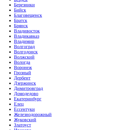
Березники
Бийск
Благовещенск
Братск
Брянск
Владивосток
Владикавказ
Владимир
Волгоград
Волгодонск
Волжский
Вологда
Воронеж
Грозный
Дербент
Дзержинск
Димитровград
Домодедово
Екатеринбург
Елец
Ессентуки
Железнодорожный
Жуковский
Златоуст