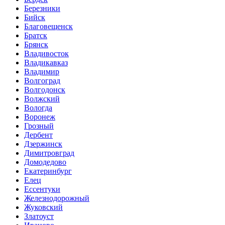
Березники
Бийск
Благовещенск
Братск
Брянск
Владивосток
Владикавказ
Владимир
Волгоград
Волгодонск
Волжский
Вологда
Воронеж
Грозный
Дербент
Дзержинск
Димитровград
Домодедово
Екатеринбург
Елец
Ессентуки
Железнодорожный
Жуковский
Златоуст