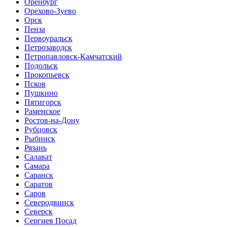
Оренбург
Орехово-Зуево
Орск
Пенза
Первоуральск
Петрозаводск
Петропавловск-Камчатский
Подольск
Прокопьевск
Псков
Пушкино
Пятигорск
Раменское
Ростов-на-Дону
Рубцовск
Рыбинск
Рязань
Салават
Самара
Саранск
Саратов
Саров
Северодвинск
Северск
Сергиев Посад