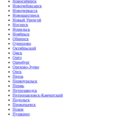
Новосибирск
Новочебоксарск
Новочеркасск
Новошахтинск
Новый Уренгой
Ногинск
Норильск
Ноябрьск
Обнинск
Одинцово
Октябрьский
Омск
Орёл
Оренбург
Орехово-Зуево
Орск
Пенза
Первоуральск
Пермь
Петрозаводск
Петропавловск-Камчатский
Подольск
Прокопьевск
Псков
Пушкино