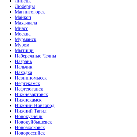
Липецк
Люберцы
Магнитогорск
Майкоп
Махачкала
Миасс
Москва
Мурманск
Муром
Мытищи
Набережные Челны
Назрань
Нальчик
Находка
Невинномысск
Нефтекамск
Нефтеюганск
Нижневартовск
Нижнекамск
Нижний Новгород
Нижний Тагил
Новокузнецк
Новокуйбышевск
Новомосковск
Новороссийск