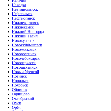
Нальчик
Находка
Невинномысск
Нефтекамск
Нефтеюганск
Нижневартовск
Нижнекамск
Нижний Новгород
Нижний Тагил
Новокузнецк
Новокуйбышевск
Новомосковск
Новороссийск
Новочебоксарск
Новочеркасск
Новошахтинск
Новый Уренгой
Ногинск
Норильск
Ноябрьск
Обнинск
Одинцово
Октябрьский
Омск
Орёл