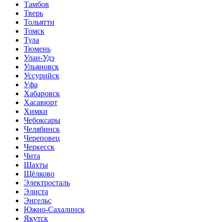
Тамбов
Тверь
Тольятти
Томск
Тула
Тюмень
Улан-Удэ
Ульяновск
Уссурийск
Уфа
Хабаровск
Хасавюрт
Химки
Чебоксары
Челябинск
Череповец
Черкесск
Чита
Шахты
Щёлково
Электросталь
Элиста
Энгельс
Южно-Сахалинск
Якутск