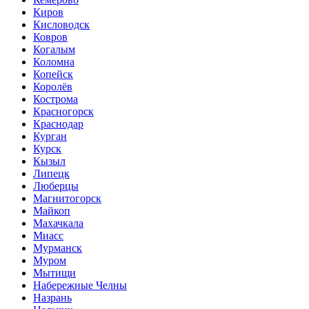
Киров
Кисловодск
Ковров
Когалым
Коломна
Копейск
Королёв
Кострома
Красногорск
Краснодар
Курган
Курск
Кызыл
Липецк
Люберцы
Магнитогорск
Майкоп
Махачкала
Миасс
Мурманск
Муром
Мытищи
Набережные Челны
Назрань