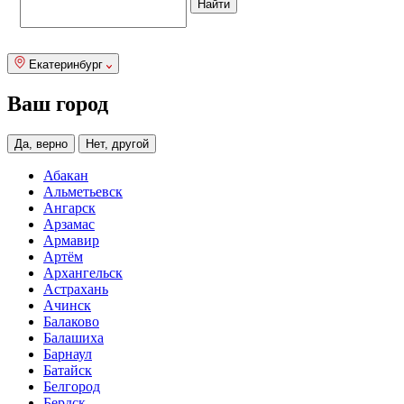
Екатеринбург
Ваш город
Да, верно
Нет, другой
Абакан
Альметьевск
Ангарск
Арзамас
Армавир
Артём
Архангельск
Астрахань
Ачинск
Балаково
Балашиха
Барнаул
Батайск
Белгород
Бердск