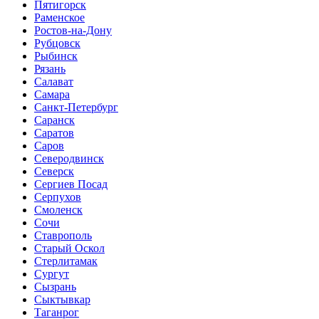
Пятигорск
Раменское
Ростов-на-Дону
Рубцовск
Рыбинск
Рязань
Салават
Самара
Санкт-Петербург
Саранск
Саратов
Саров
Северодвинск
Северск
Сергиев Посад
Серпухов
Смоленск
Сочи
Ставрополь
Старый Оскол
Стерлитамак
Сургут
Сызрань
Сыктывкар
Таганрог