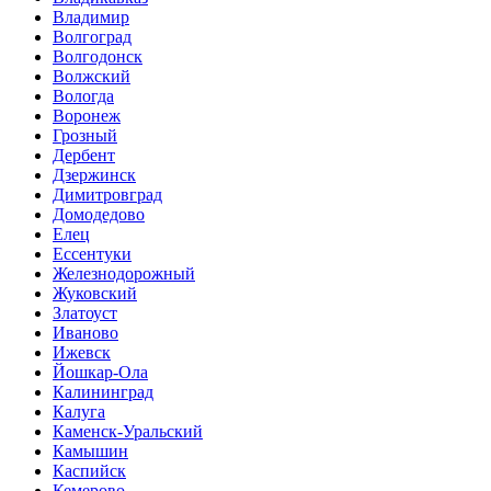
Владимир
Волгоград
Волгодонск
Волжский
Вологда
Воронеж
Грозный
Дербент
Дзержинск
Димитровград
Домодедово
Елец
Ессентуки
Железнодорожный
Жуковский
Златоуст
Иваново
Ижевск
Йошкар-Ола
Калининград
Калуга
Каменск-Уральский
Камышин
Каспийск
Кемерово