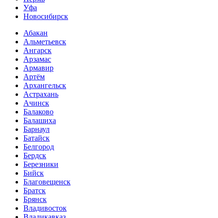
Уфа
Новосибирск
Абакан
Альметьевск
Ангарск
Арзамас
Армавир
Артём
Архангельск
Астрахань
Ачинск
Балаково
Балашиха
Барнаул
Батайск
Белгород
Бердск
Березники
Бийск
Благовещенск
Братск
Брянск
Владивосток
Владикавказ