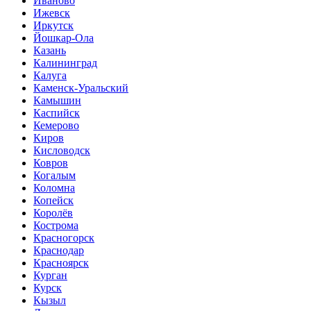
Иваново
Ижевск
Иркутск
Йошкар-Ола
Казань
Калининград
Калуга
Каменск-Уральский
Камышин
Каспийск
Кемерово
Киров
Кисловодск
Ковров
Когалым
Коломна
Копейск
Королёв
Кострома
Красногорск
Краснодар
Красноярск
Курган
Курск
Кызыл