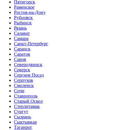
Пятигорск
Раменское
Ростов-на-Дону
Рубцовск
Рыбинск
Рязань
Салават
Самара
Санкт-Петербург
Саранск
Саратов
Саров
Северодвинск
Северск
Сергиев Посад
Серпухов
Смоленск
Сочи
Ставрополь
Старый Оскол
Стерлитамак
Сургут
Сызрань
Сыктывкар
Таганрог