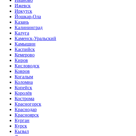
Иваново
Ижевск
Иркутск
Йошкар-Ола
Казань
Калининград
Калуга
Каменск-Уральский
Камышин
Каспийск
Кемерово
Киров
Кисловодск
Ковров
Когалым
Коломна
Копейск
Королёв
Кострома
Красногорск
Краснодар
Красноярск
Курган
Курск
Кызыл