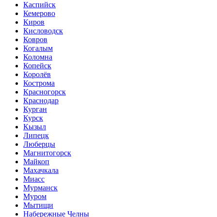
Каспийск
Кемерово
Киров
Кисловодск
Ковров
Когалым
Коломна
Копейск
Королёв
Кострома
Красногорск
Краснодар
Курган
Курск
Кызыл
Липецк
Люберцы
Магнитогорск
Майкоп
Махачкала
Миасс
Мурманск
Муром
Мытищи
Набережные Челны