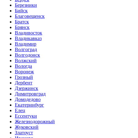
Березники
Бийск
Благовещенск
Братск
Брянск
Владивосток
Владикавказ
Владимир
Волгоград
Волгодонск
Волжский
Вологда
Воронеж
Грозный
Дербент
Дзержинск
Димитровград
Домодедово
Екатеринбург
Елец
Ессентуки
Железнодорожный
Жуковский
Златоуст