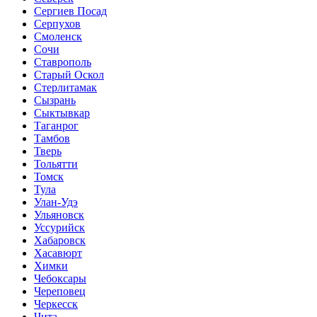
Сергиев Посад
Серпухов
Смоленск
Сочи
Ставрополь
Старый Оскол
Стерлитамак
Сызрань
Сыктывкар
Таганрог
Тамбов
Тверь
Тольятти
Томск
Тула
Улан-Удэ
Ульяновск
Уссурийск
Хабаровск
Хасавюрт
Химки
Чебоксары
Череповец
Черкесск
Чита