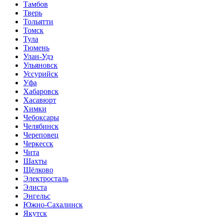
Тамбов
Тверь
Тольятти
Томск
Тула
Тюмень
Улан-Удэ
Ульяновск
Уссурийск
Уфа
Хабаровск
Хасавюрт
Химки
Чебоксары
Челябинск
Череповец
Черкесск
Чита
Шахты
Щёлково
Электросталь
Элиста
Энгельс
Южно-Сахалинск
Якутск