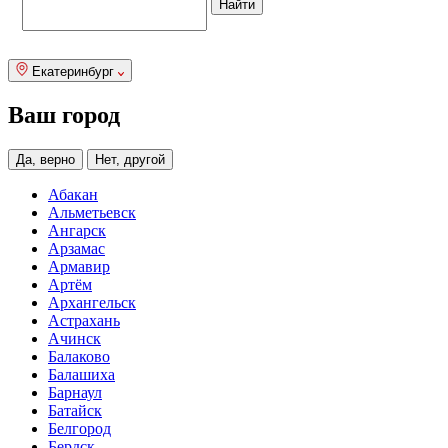
Екатеринбург
Ваш город
Да, верно
Нет, другой
Абакан
Альметьевск
Ангарск
Арзамас
Армавир
Артём
Архангельск
Астрахань
Ачинск
Балаково
Балашиха
Барнаул
Батайск
Белгород
Бердск