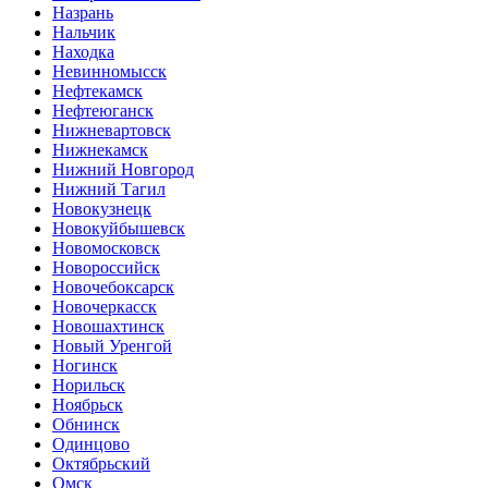
Назрань
Нальчик
Находка
Невинномысск
Нефтекамск
Нефтеюганск
Нижневартовск
Нижнекамск
Нижний Новгород
Нижний Тагил
Новокузнецк
Новокуйбышевск
Новомосковск
Новороссийск
Новочебоксарск
Новочеркасск
Новошахтинск
Новый Уренгой
Ногинск
Норильск
Ноябрьск
Обнинск
Одинцово
Октябрьский
Омск