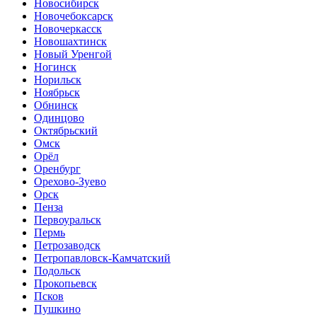
Новосибирск
Новочебоксарск
Новочеркасск
Новошахтинск
Новый Уренгой
Ногинск
Норильск
Ноябрьск
Обнинск
Одинцово
Октябрьский
Омск
Орёл
Оренбург
Орехово-Зуево
Орск
Пенза
Первоуральск
Пермь
Петрозаводск
Петропавловск-Камчатский
Подольск
Прокопьевск
Псков
Пушкино