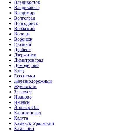
Владивосток
Владикавказ
Владимир
Волгоград
Волгодонск
Волжский
Вологда
Воронеж
Грозный
Дербент
Дзержинск
Димитровград
Домодедово
Елец
Ессентуки
Железнодорожный
Жуковский
Златоуст
Иваново
Ижевск
Йошкар-Ола
Калининград
Калуга
Каменск-Уральский
Камышин