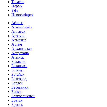
Тюмень
Пермь
Уфа
Новосибирск
Абакан
Альметьевск
Ангарск
Арзамас
Армавир
Артём
Архангельск
Астрахань
Ачинск
Балаково
Балашиха
Барнаул
Батайск
Белгород
Бердск
Березники
Бийск
Благовещенск
Братск
Брянск