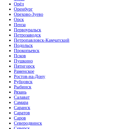
Орёл
Оренбург
Орехово-Зуево
Орск
Пенза
Первоуральск
Петрозаводск
Петропавловск-Камчатский
Подольск
Прокопьевск
Псков
Пушкино
Пятигорск
Раменское
Ростов-на-Дону
Рубцовск
Рыбинск
Рязань
Салават
Самара
Саранск
Саратов
Саров
Северодвинск
Северск