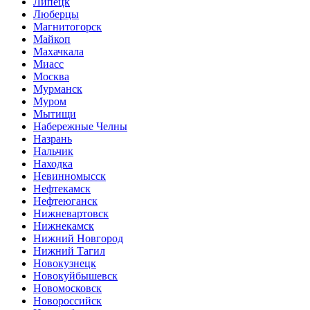
Липецк
Люберцы
Магнитогорск
Майкоп
Махачкала
Миасс
Москва
Мурманск
Муром
Мытищи
Набережные Челны
Назрань
Нальчик
Находка
Невинномысск
Нефтекамск
Нефтеюганск
Нижневартовск
Нижнекамск
Нижний Новгород
Нижний Тагил
Новокузнецк
Новокуйбышевск
Новомосковск
Новороссийск