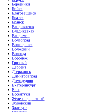
Березники
Бийск
Благовещенск
Братск
Брянск
Владивосток
Владикавказ
Владимир
Волгоград
Волгодонск
Волжский
Вологда
Воронеж
Грозный
Дербент
Дзержинск
Димитровград
Домодедово
Екатеринбург
Елец
Ессентуки
Железнодорожный
Жуковский
Златоуст