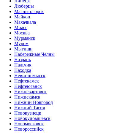
Липецк
Люберцы
Магнитогорск
Майкоп
Махачкала
Миасс
Москва
Мурманск
Муром
Мытищи
Набережные Челны
Назрань
Нальчик
Находка
Невинномысск
Нефтекамск
Нефтеюганск
Нижневартовск
Нижнекамск
Нижний Новгород
Нижний Тагил
Новокузнецк
Новокуйбышевск
Новомосковск
Новороссийск