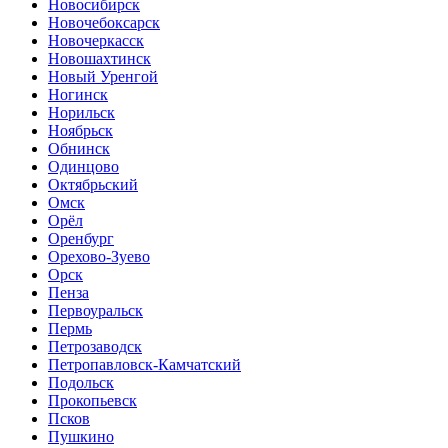
Новосибирск
Новочебоксарск
Новочеркасск
Новошахтинск
Новый Уренгой
Ногинск
Норильск
Ноябрьск
Обнинск
Одинцово
Октябрьский
Омск
Орёл
Оренбург
Орехово-Зуево
Орск
Пенза
Первоуральск
Пермь
Петрозаводск
Петропавловск-Камчатский
Подольск
Прокопьевск
Псков
Пушкино