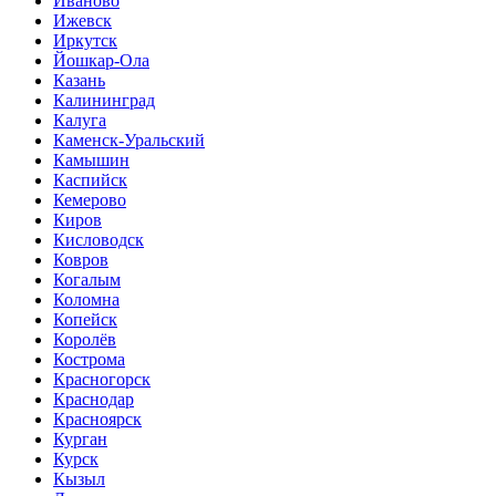
Иваново
Ижевск
Иркутск
Йошкар-Ола
Казань
Калининград
Калуга
Каменск-Уральский
Камышин
Каспийск
Кемерово
Киров
Кисловодск
Ковров
Когалым
Коломна
Копейск
Королёв
Кострома
Красногорск
Краснодар
Красноярск
Курган
Курск
Кызыл