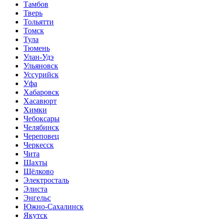
Тамбов
Тверь
Тольятти
Томск
Тула
Тюмень
Улан-Удэ
Ульяновск
Уссурийск
Уфа
Хабаровск
Хасавюрт
Химки
Чебоксары
Челябинск
Череповец
Черкесск
Чита
Шахты
Щёлково
Электросталь
Элиста
Энгельс
Южно-Сахалинск
Якутск