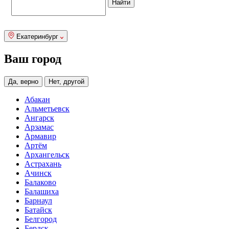
Екатеринбург
Ваш город
Да, верно
Нет, другой
Абакан
Альметьевск
Ангарск
Арзамас
Армавир
Артём
Архангельск
Астрахань
Ачинск
Балаково
Балашиха
Барнаул
Батайск
Белгород
Бердск