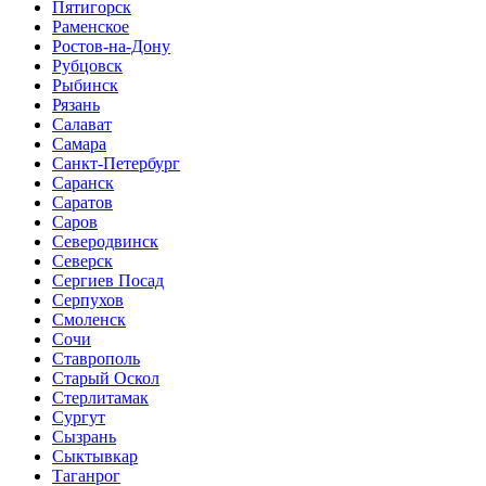
Пятигорск
Раменское
Ростов-на-Дону
Рубцовск
Рыбинск
Рязань
Салават
Самара
Санкт-Петербург
Саранск
Саратов
Саров
Северодвинск
Северск
Сергиев Посад
Серпухов
Смоленск
Сочи
Ставрополь
Старый Оскол
Стерлитамак
Сургут
Сызрань
Сыктывкар
Таганрог