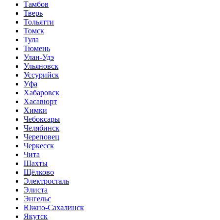
Тамбов
Тверь
Тольятти
Томск
Тула
Тюмень
Улан-Удэ
Ульяновск
Уссурийск
Уфа
Хабаровск
Хасавюрт
Химки
Чебоксары
Челябинск
Череповец
Черкесск
Чита
Шахты
Щёлково
Электросталь
Элиста
Энгельс
Южно-Сахалинск
Якутск