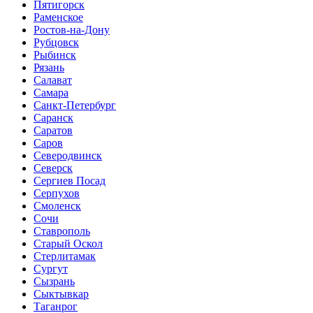
Пятигорск
Раменское
Ростов-на-Дону
Рубцовск
Рыбинск
Рязань
Салават
Самара
Санкт-Петербург
Саранск
Саратов
Саров
Северодвинск
Северск
Сергиев Посад
Серпухов
Смоленск
Сочи
Ставрополь
Старый Оскол
Стерлитамак
Сургут
Сызрань
Сыктывкар
Таганрог