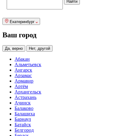
Екатеринбург
Ваш город
Да, верно
Нет, другой
Абакан
Альметьевск
Ангарск
Арзамас
Армавир
Артём
Архангельск
Астрахань
Ачинск
Балаково
Балашиха
Барнаул
Батайск
Белгород
Бердск