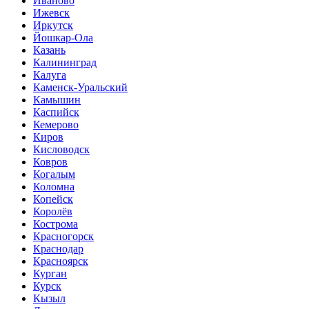
Иваново
Ижевск
Иркутск
Йошкар-Ола
Казань
Калининград
Калуга
Каменск-Уральский
Камышин
Каспийск
Кемерово
Киров
Кисловодск
Ковров
Когалым
Коломна
Копейск
Королёв
Кострома
Красногорск
Краснодар
Красноярск
Курган
Курск
Кызыл