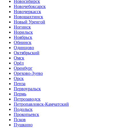
Новосибирск
Новочебоксарск
Новочеркасск
Новошахтинск
Новый Уренгой
Ногинск
Норильск
Ноябрьск
Обнинск
Одинцово
Октябрьский
Омск
Орёл
Оренбург
Орехово-Зуево
Орск
Пенза
Первоуральск
Пермь
Петрозаводск
Петропавловск-Камчатский
Подольск
Прокопьевск
Псков
Пушкино