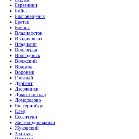
Березники
Бийск
Благовещенск
Братск
Брянск
Владивосток
Владикавказ
Владимир
Волгоград
Волгодонск
Волжский
Вологда
Воронеж
Грозный
Дербент
Дзержинск
Димитровград
Домодедово
Екатеринбург
Елец
Ессентуки
Железнодорожный
Жуковский
Златоуст