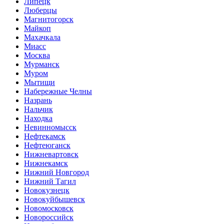
Липецк
Люберцы
Магнитогорск
Майкоп
Махачкала
Миасс
Москва
Мурманск
Муром
Мытищи
Набережные Челны
Назрань
Нальчик
Находка
Невинномысск
Нефтекамск
Нефтеюганск
Нижневартовск
Нижнекамск
Нижний Новгород
Нижний Тагил
Новокузнецк
Новокуйбышевск
Новомосковск
Новороссийск