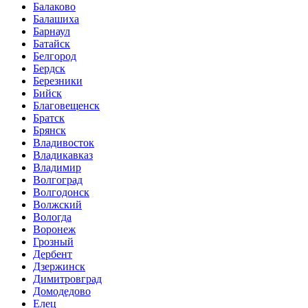
Балаково
Балашиха
Барнаул
Батайск
Белгород
Бердск
Березники
Бийск
Благовещенск
Братск
Брянск
Владивосток
Владикавказ
Владимир
Волгоград
Волгодонск
Волжский
Вологда
Воронеж
Грозный
Дербент
Дзержинск
Димитровград
Домодедово
Елец