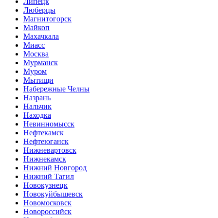
Липецк
Люберцы
Магнитогорск
Майкоп
Махачкала
Миасс
Москва
Мурманск
Муром
Мытищи
Набережные Челны
Назрань
Нальчик
Находка
Невинномысск
Нефтекамск
Нефтеюганск
Нижневартовск
Нижнекамск
Нижний Новгород
Нижний Тагил
Новокузнецк
Новокуйбышевск
Новомосковск
Новороссийск