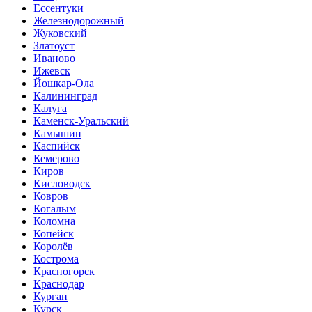
Ессентуки
Железнодорожный
Жуковский
Златоуст
Иваново
Ижевск
Йошкар-Ола
Калининград
Калуга
Каменск-Уральский
Камышин
Каспийск
Кемерово
Киров
Кисловодск
Ковров
Когалым
Коломна
Копейск
Королёв
Кострома
Красногорск
Краснодар
Курган
Курск