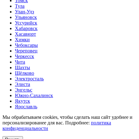
Томск
Тула
Улан-Удэ
Ульяновск
Уссурийск
Хабаровск
Хасавюрт
Химки
Чебоксары
Череповец
Черкесск
Чита
Шахты
Щёлково
Электросталь
Элиста
Энгельс
Южно-Сахалинск
Якутск
Ярославль
Мы обрабатываем cookies, чтобы сделать наш сайт удобнее и
персонализированее для вас. Подробнее:
политика
конфиденциальности