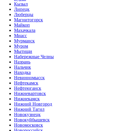
Кызыл
Липецк
Люберцы
Магнитогорск
Майкоп
Махачкала
Миасс
Мурманск
Муром
Мытищи
Набережные Челны
Назрань
Нальчик
Находка
Невинномысск
Нефтекамск
Нефтеюганск
Нижневартовск
Нижнекамск
Нижний Новгород
Нижний Тагил
Новокузнецк
Новокуйбышевск
Новомосковск
Новороссийск