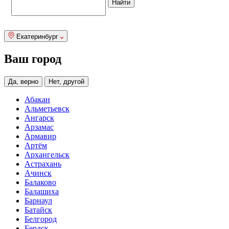
Екатеринбург
Ваш город
Да, верно
Нет, другой
Абакан
Альметьевск
Ангарск
Арзамас
Армавир
Артём
Архангельск
Астрахань
Ачинск
Балаково
Балашиха
Барнаул
Батайск
Белгород
Бердск