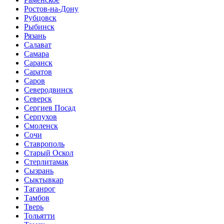
Ростов-на-Дону
Рубцовск
Рыбинск
Рязань
Салават
Самара
Саранск
Саратов
Саров
Северодвинск
Северск
Сергиев Посад
Серпухов
Смоленск
Сочи
Ставрополь
Старый Оскол
Стерлитамак
Сызрань
Сыктывкар
Таганрог
Тамбов
Тверь
Тольятти