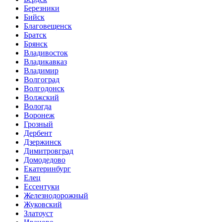
Березники
Бийск
Благовещенск
Братск
Брянск
Владивосток
Владикавказ
Владимир
Волгоград
Волгодонск
Волжский
Вологда
Воронеж
Грозный
Дербент
Дзержинск
Димитровград
Домодедово
Екатеринбург
Елец
Ессентуки
Железнодорожный
Жуковский
Златоуст