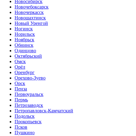
Новосибирск
Новочебоксарск
Новочеркасск
Новошахтинск
Новый Уренгой
Ногинск
Норильск
Ноябрьск
Обнинск
Одинцово
Октябрьский
Омск
Орёл
Оренбург
Орехово-Зуево
Орск
Пенза
Первоуральск
Пермь
Петрозаводск
Петропавловск-Камчатский
Подольск
Прокопьевск
Псков
Пушкино