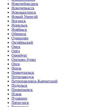
Новочебоксарск
Новочеркасск
Новошахтинск
Новый Уренгой
Ногинск
Норильск
Ноябрьск
Обнинск
Одинцово
Октябрьский
Омск
Орёл
Оренбург
Орехово-Зуево
Орск
Пенза
Первоуральск
Петрозаводск
Петропавловск-Камчатский
Подольск
Прокопьевск
Псков
Пушкино
Пятигорск
Раменское