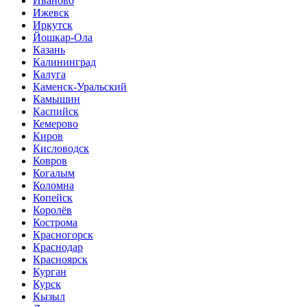
Иваново
Ижевск
Иркутск
Йошкар-Ола
Казань
Калининград
Калуга
Каменск-Уральский
Камышин
Каспийск
Кемерово
Киров
Кисловодск
Ковров
Когалым
Коломна
Копейск
Королёв
Кострома
Красногорск
Краснодар
Красноярск
Курган
Курск
Кызыл