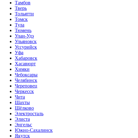
Тамбов
Тверь
Тольятти
Томск
Тула
Тюмень
Улан-Удэ
Ульяновск
Уссурийск
Уфа
Хабаровск
Хасавюрт
Химки
Чебоксары
Челябинск
Череповец
Черкесск
Чита
Шахты
Щёлково
Электросталь
Элиста
Энгельс
Южно-Сахалинск
Якутск