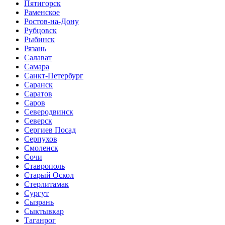
Пятигорск
Раменское
Ростов-на-Дону
Рубцовск
Рыбинск
Рязань
Салават
Самара
Санкт-Петербург
Саранск
Саратов
Саров
Северодвинск
Северск
Сергиев Посад
Серпухов
Смоленск
Сочи
Ставрополь
Старый Оскол
Стерлитамак
Сургут
Сызрань
Сыктывкар
Таганрог