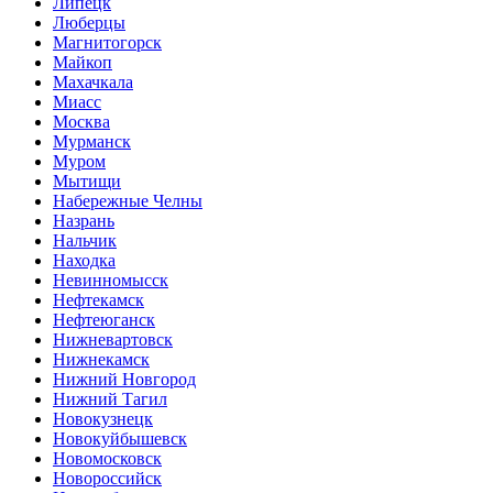
Липецк
Люберцы
Магнитогорск
Майкоп
Махачкала
Миасс
Москва
Мурманск
Муром
Мытищи
Набережные Челны
Назрань
Нальчик
Находка
Невинномысск
Нефтекамск
Нефтеюганск
Нижневартовск
Нижнекамск
Нижний Новгород
Нижний Тагил
Новокузнецк
Новокуйбышевск
Новомосковск
Новороссийск