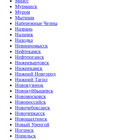
Миасс
Мурманск
Муром
Мытищи
Набережные Челны
Назрань
Нальчик
Находка
Невинномысск
Нефтекамск
Нефтеюганск
Нижневартовск
Нижнекамск
Нижний Новгород
Нижний Тагил
Новокузнецк
Новокуйбышевск
Новомосковск
Новороссийск
Новочебоксарск
Новочеркасск
Новошахтинск
Новый Уренгой
Ногинск
Норильск