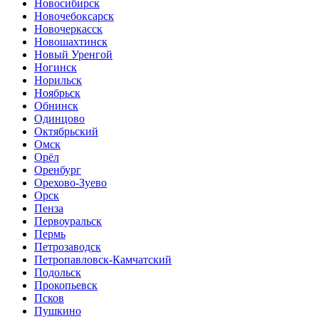
Новосибирск
Новочебоксарск
Новочеркасск
Новошахтинск
Новый Уренгой
Ногинск
Норильск
Ноябрьск
Обнинск
Одинцово
Октябрьский
Омск
Орёл
Оренбург
Орехово-Зуево
Орск
Пенза
Первоуральск
Пермь
Петрозаводск
Петропавловск-Камчатский
Подольск
Прокопьевск
Псков
Пушкино