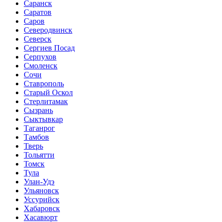
Саранск
Саратов
Саров
Северодвинск
Северск
Сергиев Посад
Серпухов
Смоленск
Сочи
Ставрополь
Старый Оскол
Стерлитамак
Сызрань
Сыктывкар
Таганрог
Тамбов
Тверь
Тольятти
Томск
Тула
Улан-Удэ
Ульяновск
Уссурийск
Хабаровск
Хасавюрт