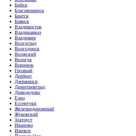
Бийск
Благовещенск
Братск
Брянск
Владивосток
Владикавказ
Владимир
Волгоград
Волгодонск
Волжский
Вологда
Воронеж
Грозный
Дербент
Дзержинск
Димитровград
Домодедово
Елец
Ессентуки
Железнодорожный
Жуковский
Златоуст
Иваново
Ижевск