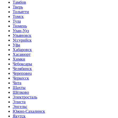
Тамбов
Тверь
Тольятти
Томск
Тула
Тюмень
Улан-Удэ
Ульяновск
Уссурийск
Уфа
Хабаровск
Хасавюрт
Химки
Чебоксары
Челябинск
Череповец
Черкесск
Чита
Шахты
Щёлково
Электросталь
Элиста
Энгельс
Южно-Сахалинск
Якутск