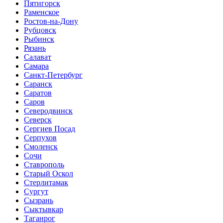
Пятигорск
Раменское
Ростов-на-Дону
Рубцовск
Рыбинск
Рязань
Салават
Самара
Санкт-Петербург
Саранск
Саратов
Саров
Северодвинск
Северск
Сергиев Посад
Серпухов
Смоленск
Сочи
Ставрополь
Старый Оскол
Стерлитамак
Сургут
Сызрань
Сыктывкар
Таганрог