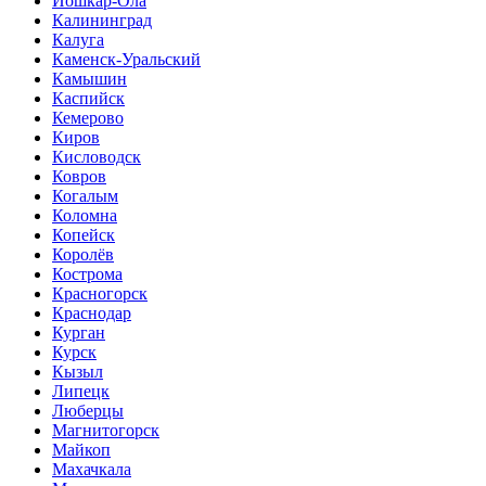
Йошкар-Ола
Калининград
Калуга
Каменск-Уральский
Камышин
Каспийск
Кемерово
Киров
Кисловодск
Ковров
Когалым
Коломна
Копейск
Королёв
Кострома
Красногорск
Краснодар
Курган
Курск
Кызыл
Липецк
Люберцы
Магнитогорск
Майкоп
Махачкала