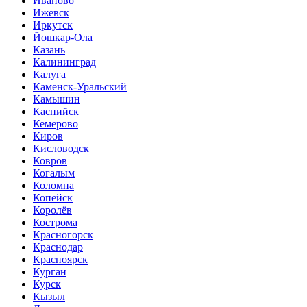
Иваново
Ижевск
Иркутск
Йошкар-Ола
Казань
Калининград
Калуга
Каменск-Уральский
Камышин
Каспийск
Кемерово
Киров
Кисловодск
Ковров
Когалым
Коломна
Копейск
Королёв
Кострома
Красногорск
Краснодар
Красноярск
Курган
Курск
Кызыл