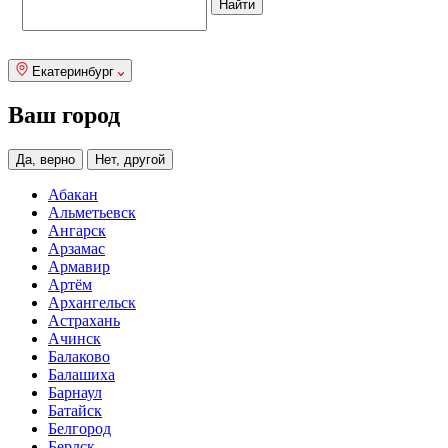
Екатеринбург
Ваш город
Да, верно
Нет, другой
Абакан
Альметьевск
Ангарск
Арзамас
Армавир
Артём
Архангельск
Астрахань
Ачинск
Балаково
Балашиха
Барнаул
Батайск
Белгород
Бердск