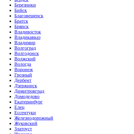
Березники
Бийск
Благовещенск
Братск
Брянск
Владивосток
Владикавказ
Владимир
Волгоград
Волгодонск
Волжский
Вологда
Воронеж
Грозный
Дербент
Дзержинск
Димитровград
Домодедово
Екатеринбург
Елец
Ессентуки
Железнодорожный
Жуковский
Златоуст