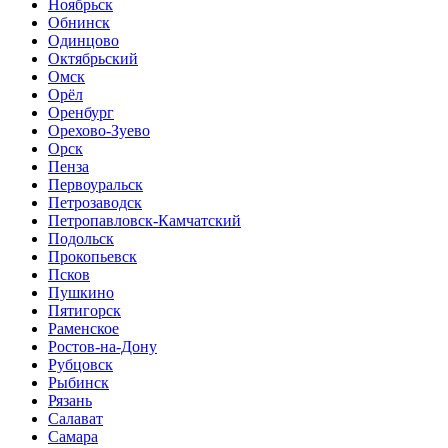
Ноябрьск
Обнинск
Одинцово
Октябрьский
Омск
Орёл
Оренбург
Орехово-Зуево
Орск
Пенза
Первоуральск
Петрозаводск
Петропавловск-Камчатский
Подольск
Прокопьевск
Псков
Пушкино
Пятигорск
Раменское
Ростов-на-Дону
Рубцовск
Рыбинск
Рязань
Салават
Самара