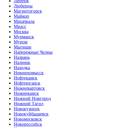
Липецк
Люберцы
Магнитогорск
Майкоп
Махачкала
Миасс
Москва
Мурманск
Муром
Мытищи
Набережные Челны
Назрань
Нальчик
Находка
Невинномысск
Нефтекамск
Нефтеюганск
Нижневартовск
Нижнекамск
Нижний Новгород
Нижний Тагил
Новокузнецк
Новокуйбышевск
Новомосковск
Новороссийск