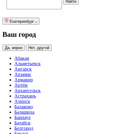
Екатеринбург
Ваш город
Да, верно
Нет, другой
Абакан
Альметьевск
Ангарск
Арзамас
Армавир
Артём
Архангельск
Астрахань
Ачинск
Балаково
Балашиха
Барнаул
Батайск
Белгород
Бердск