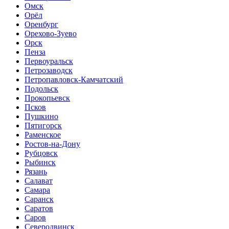
Омск
Орёл
Оренбург
Орехово-Зуево
Орск
Пенза
Первоуральск
Петрозаводск
Петропавловск-Камчатский
Подольск
Прокопьевск
Псков
Пушкино
Пятигорск
Раменское
Ростов-на-Дону
Рубцовск
Рыбинск
Рязань
Салават
Самара
Саранск
Саратов
Саров
Северодвинск