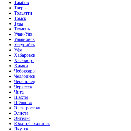
Тамбов
Тверь
Тольятти
Томск
Тула
Тюмень
Улан-Удэ
Ульяновск
Уссурийск
Уфа
Хабаровск
Хасавюрт
Химки
Чебоксары
Челябинск
Череповец
Черкесск
Чита
Шахты
Щёлково
Электросталь
Элиста
Энгельс
Южно-Сахалинск
Якутск