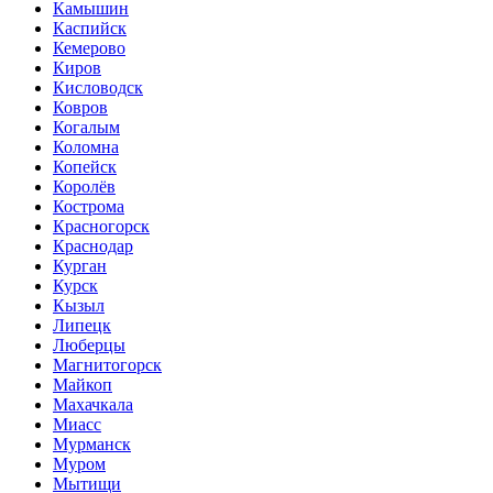
Камышин
Каспийск
Кемерово
Киров
Кисловодск
Ковров
Когалым
Коломна
Копейск
Королёв
Кострома
Красногорск
Краснодар
Курган
Курск
Кызыл
Липецк
Люберцы
Магнитогорск
Майкоп
Махачкала
Миасс
Мурманск
Муром
Мытищи