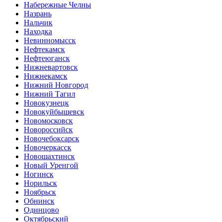
Набережные Челны
Назрань
Нальчик
Находка
Невинномысск
Нефтекамск
Нефтеюганск
Нижневартовск
Нижнекамск
Нижний Новгород
Нижний Тагил
Новокузнецк
Новокуйбышевск
Новомосковск
Новороссийск
Новочебоксарск
Новочеркасск
Новошахтинск
Новый Уренгой
Ногинск
Норильск
Ноябрьск
Обнинск
Одинцово
Октябрьский