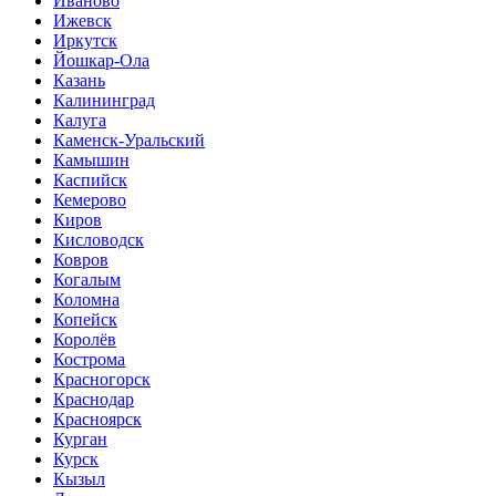
Иваново
Ижевск
Иркутск
Йошкар-Ола
Казань
Калининград
Калуга
Каменск-Уральский
Камышин
Каспийск
Кемерово
Киров
Кисловодск
Ковров
Когалым
Коломна
Копейск
Королёв
Кострома
Красногорск
Краснодар
Красноярск
Курган
Курск
Кызыл