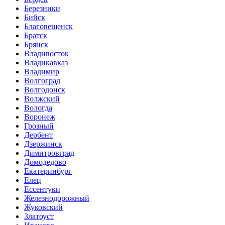
Березники
Бийск
Благовещенск
Братск
Брянск
Владивосток
Владикавказ
Владимир
Волгоград
Волгодонск
Волжский
Вологда
Воронеж
Грозный
Дербент
Дзержинск
Димитровград
Домодедово
Екатеринбург
Елец
Ессентуки
Железнодорожный
Жуковский
Златоуст