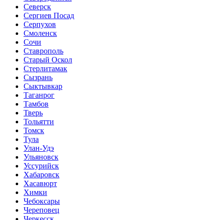
Северск
Сергиев Посад
Серпухов
Смоленск
Сочи
Ставрополь
Старый Оскол
Стерлитамак
Сызрань
Сыктывкар
Таганрог
Тамбов
Тверь
Тольятти
Томск
Тула
Улан-Удэ
Ульяновск
Уссурийск
Хабаровск
Хасавюрт
Химки
Чебоксары
Череповец
Черкесск