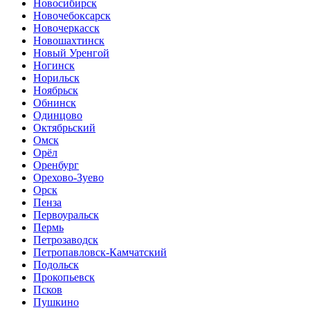
Новосибирск
Новочебоксарск
Новочеркасск
Новошахтинск
Новый Уренгой
Ногинск
Норильск
Ноябрьск
Обнинск
Одинцово
Октябрьский
Омск
Орёл
Оренбург
Орехово-Зуево
Орск
Пенза
Первоуральск
Пермь
Петрозаводск
Петропавловск-Камчатский
Подольск
Прокопьевск
Псков
Пушкино