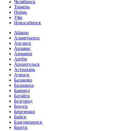
Челябинск
Тюмень
Пермь
Уфа
Новосибирск
Абакан
Альметьевск
Ангарск
Арзамас
Армавир
Артём
Архангельск
Астрахань
Ачинск
Балаково
Балашиха
Барнаул
Батайск
Белгород
Бердск
Березники
Бийск
Благовещенск
Братск