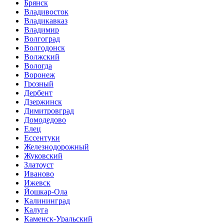
Брянск
Владивосток
Владикавказ
Владимир
Волгоград
Волгодонск
Волжский
Вологда
Воронеж
Грозный
Дербент
Дзержинск
Димитровград
Домодедово
Елец
Ессентуки
Железнодорожный
Жуковский
Златоуст
Иваново
Ижевск
Йошкар-Ола
Калининград
Калуга
Каменск-Уральский