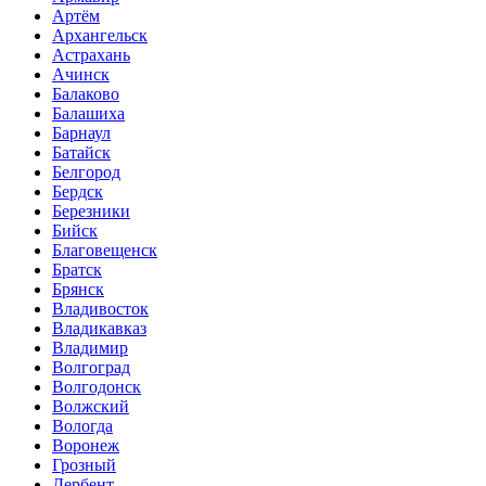
Артём
Архангельск
Астрахань
Ачинск
Балаково
Балашиха
Барнаул
Батайск
Белгород
Бердск
Березники
Бийск
Благовещенск
Братск
Брянск
Владивосток
Владикавказ
Владимир
Волгоград
Волгодонск
Волжский
Вологда
Воронеж
Грозный
Дербент