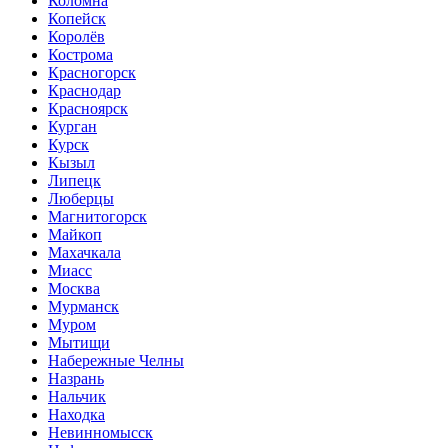
Коломна
Копейск
Королёв
Кострома
Красногорск
Краснодар
Красноярск
Курган
Курск
Кызыл
Липецк
Люберцы
Магнитогорск
Майкоп
Махачкала
Миасс
Москва
Мурманск
Муром
Мытищи
Набережные Челны
Назрань
Нальчик
Находка
Невинномысск