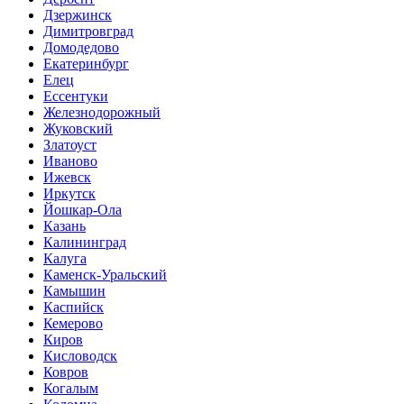
Дзержинск
Димитровград
Домодедово
Екатеринбург
Елец
Ессентуки
Железнодорожный
Жуковский
Златоуст
Иваново
Ижевск
Иркутск
Йошкар-Ола
Казань
Калининград
Калуга
Каменск-Уральский
Камышин
Каспийск
Кемерово
Киров
Кисловодск
Ковров
Когалым