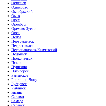
Обнинск
Одинцово
Октябрьский
Омск
Орёл
Оренбург
Орехово-Зуево
Орск
Пенза
Первоуральск
Петрозаводск
Петропавловск-Камчатский
Подольск
Прокопьевск
Псков
Пушкино
Пятигорск
Раменское
Ростов-на-Дону
Рубцовск
Рыбинск
Рязань
Салават
Самара
Саранск