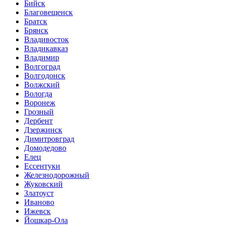
Бийск
Благовещенск
Братск
Брянск
Владивосток
Владикавказ
Владимир
Волгоград
Волгодонск
Волжский
Вологда
Воронеж
Грозный
Дербент
Дзержинск
Димитровград
Домодедово
Елец
Ессентуки
Железнодорожный
Жуковский
Златоуст
Иваново
Ижевск
Йошкар-Ола