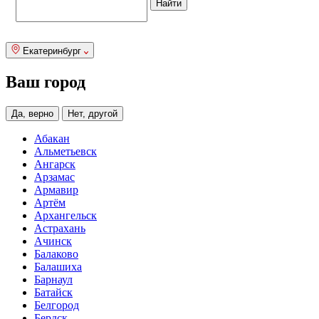
Екатеринбург
Ваш город
Да, верно
Нет, другой
Абакан
Альметьевск
Ангарск
Арзамас
Армавир
Артём
Архангельск
Астрахань
Ачинск
Балаково
Балашиха
Барнаул
Батайск
Белгород
Бердск