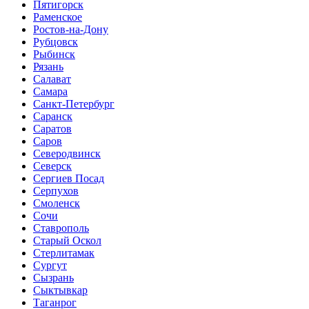
Пятигорск
Раменское
Ростов-на-Дону
Рубцовск
Рыбинск
Рязань
Салават
Самара
Санкт-Петербург
Саранск
Саратов
Саров
Северодвинск
Северск
Сергиев Посад
Серпухов
Смоленск
Сочи
Ставрополь
Старый Оскол
Стерлитамак
Сургут
Сызрань
Сыктывкар
Таганрог