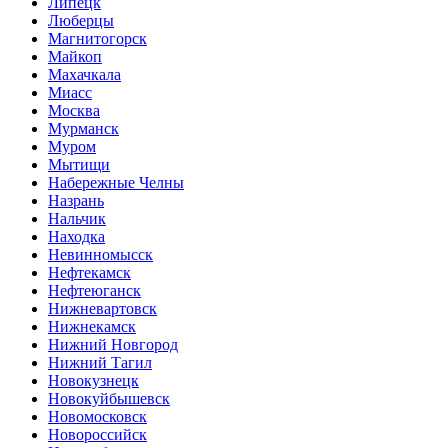
Липецк
Люберцы
Магнитогорск
Майкоп
Махачкала
Миасс
Москва
Мурманск
Муром
Мытищи
Набережные Челны
Назрань
Нальчик
Находка
Невинномысск
Нефтекамск
Нефтеюганск
Нижневартовск
Нижнекамск
Нижний Новгород
Нижний Тагил
Новокузнецк
Новокуйбышевск
Новомосковск
Новороссийск