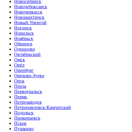
Новосибирск
Новочебоксарск
Новочеркасск
Новошахтинск
Новый Уренгой
Ногинск
Норильск
Ноябрьск
Обнинск
Одинцово
Октябрьский
Омск
Орёл
Оренбург
Орехово-Зуево
Орск
Пенза
Первоуральск
Пермь
Петрозаводск
Петропавловск-Камчатский
Подольск
Прокопьевск
Псков
Пушкино