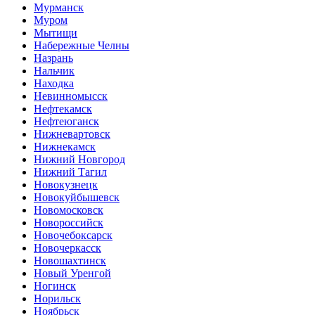
Мурманск
Муром
Мытищи
Набережные Челны
Назрань
Нальчик
Находка
Невинномысск
Нефтекамск
Нефтеюганск
Нижневартовск
Нижнекамск
Нижний Новгород
Нижний Тагил
Новокузнецк
Новокуйбышевск
Новомосковск
Новороссийск
Новочебоксарск
Новочеркасск
Новошахтинск
Новый Уренгой
Ногинск
Норильск
Ноябрьск