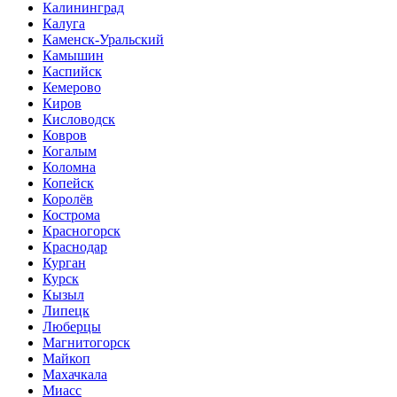
Калининград
Калуга
Каменск-Уральский
Камышин
Каспийск
Кемерово
Киров
Кисловодск
Ковров
Когалым
Коломна
Копейск
Королёв
Кострома
Красногорск
Краснодар
Курган
Курск
Кызыл
Липецк
Люберцы
Магнитогорск
Майкоп
Махачкала
Миасс