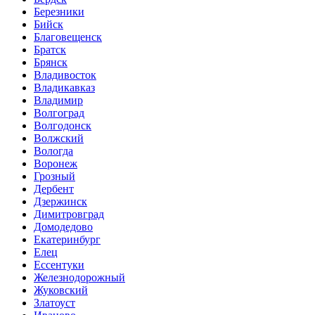
Березники
Бийск
Благовещенск
Братск
Брянск
Владивосток
Владикавказ
Владимир
Волгоград
Волгодонск
Волжский
Вологда
Воронеж
Грозный
Дербент
Дзержинск
Димитровград
Домодедово
Екатеринбург
Елец
Ессентуки
Железнодорожный
Жуковский
Златоуст