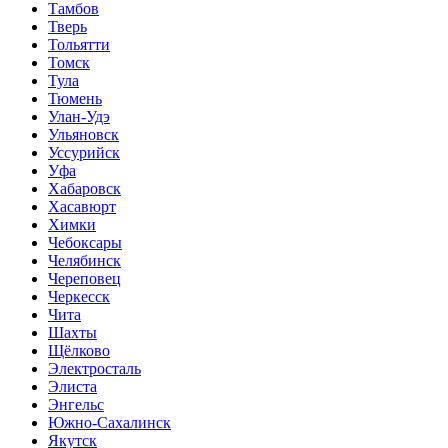
Тамбов
Тверь
Тольятти
Томск
Тула
Тюмень
Улан-Удэ
Ульяновск
Уссурийск
Уфа
Хабаровск
Хасавюрт
Химки
Чебоксары
Челябинск
Череповец
Черкесск
Чита
Шахты
Щёлково
Электросталь
Элиста
Энгельс
Южно-Сахалинск
Якутск