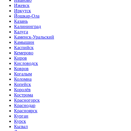
Иваново
Ижевск
Иркутск
Йошкар-Ола
Казань
Калининград
Калуга
Каменск-Уральский
Камышин
Каспийск
Кемерово
Киров
Кисловодск
Ковров
Когалым
Коломна
Копейск
Королёв
Кострома
Красногорск
Краснодар
Красноярск
Курган
Курск
Кызыл