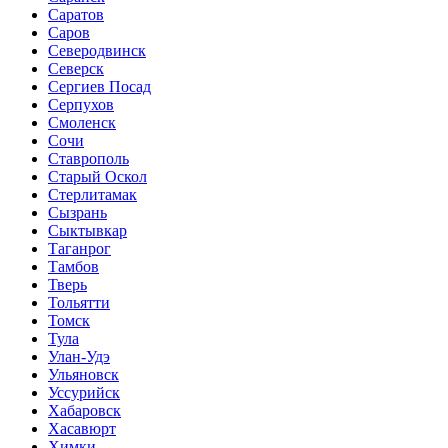
Саратов
Саров
Северодвинск
Северск
Сергиев Посад
Серпухов
Смоленск
Сочи
Ставрополь
Старый Оскол
Стерлитамак
Сызрань
Сыктывкар
Таганрог
Тамбов
Тверь
Тольятти
Томск
Тула
Улан-Удэ
Ульяновск
Уссурийск
Хабаровск
Хасавюрт
Химки