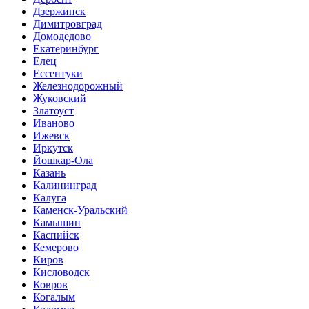
Дзержинск
Димитровград
Домодедово
Екатеринбург
Елец
Ессентуки
Железнодорожный
Жуковский
Златоуст
Иваново
Ижевск
Иркутск
Йошкар-Ола
Казань
Калининград
Калуга
Каменск-Уральский
Камышин
Каспийск
Кемерово
Киров
Кисловодск
Ковров
Когалым