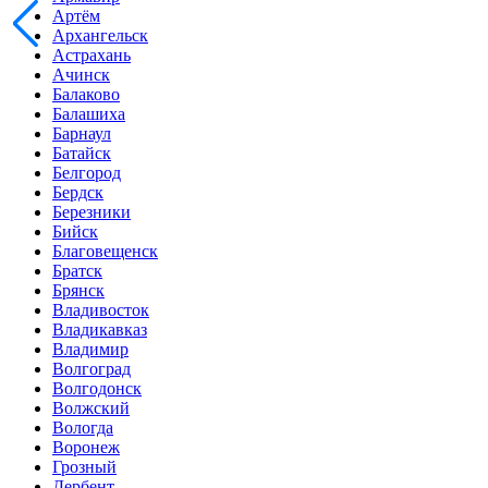
Артём
Архангельск
Астрахань
Ачинск
Балаково
Балашиха
Барнаул
Батайск
Белгород
Бердск
Березники
Бийск
Благовещенск
Братск
Брянск
Владивосток
Владикавказ
Владимир
Волгоград
Волгодонск
Волжский
Вологда
Воронеж
Грозный
Дербент