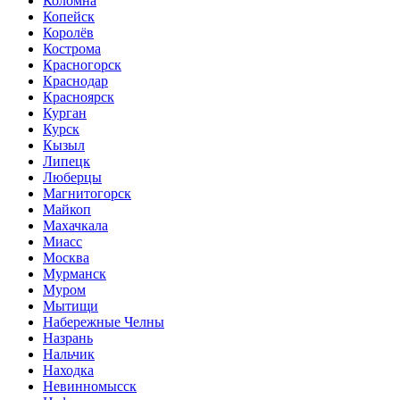
Коломна
Копейск
Королёв
Кострома
Красногорск
Краснодар
Красноярск
Курган
Курск
Кызыл
Липецк
Люберцы
Магнитогорск
Майкоп
Махачкала
Миасс
Москва
Мурманск
Муром
Мытищи
Набережные Челны
Назрань
Нальчик
Находка
Невинномысск