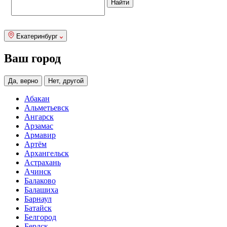
Екатеринбург
Ваш город
Да, верно
Нет, другой
Абакан
Альметьевск
Ангарск
Арзамас
Армавир
Артём
Архангельск
Астрахань
Ачинск
Балаково
Балашиха
Барнаул
Батайск
Белгород
Бердск