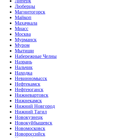
Липецк
Люберцы
Магнитогорск
Майкоп
Махачкала
Миасс
Москва
Мурманск
Муром
Мытищи
Набережные Челны
Назрань
Нальчик
Находка
Невинномысск
Нефтекамск
Нефтеюганск
Нижневартовск
Нижнекамск
Нижний Новгород
Нижний Тагил
Новокузнецк
Новокуйбышевск
Новомосковск
Новороссийск