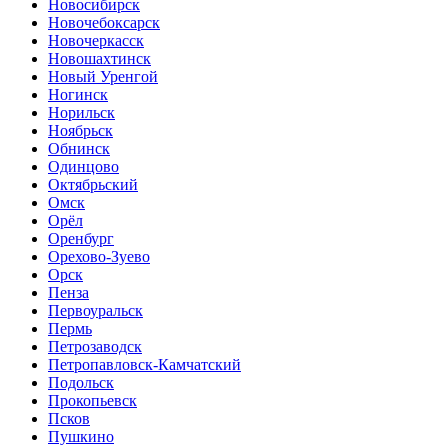
Новосибирск
Новочебоксарск
Новочеркасск
Новошахтинск
Новый Уренгой
Ногинск
Норильск
Ноябрьск
Обнинск
Одинцово
Октябрьский
Омск
Орёл
Оренбург
Орехово-Зуево
Орск
Пенза
Первоуральск
Пермь
Петрозаводск
Петропавловск-Камчатский
Подольск
Прокопьевск
Псков
Пушкино