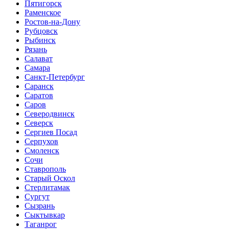
Пятигорск
Раменское
Ростов-на-Дону
Рубцовск
Рыбинск
Рязань
Салават
Самара
Санкт-Петербург
Саранск
Саратов
Саров
Северодвинск
Северск
Сергиев Посад
Серпухов
Смоленск
Сочи
Ставрополь
Старый Оскол
Стерлитамак
Сургут
Сызрань
Сыктывкар
Таганрог