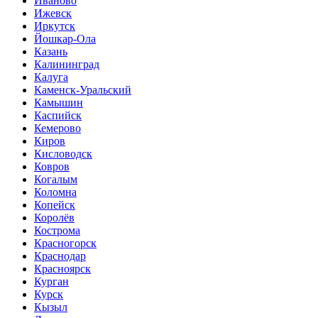
Иваново
Ижевск
Иркутск
Йошкар-Ола
Казань
Калининград
Калуга
Каменск-Уральский
Камышин
Каспийск
Кемерово
Киров
Кисловодск
Ковров
Когалым
Коломна
Копейск
Королёв
Кострома
Красногорск
Краснодар
Красноярск
Курган
Курск
Кызыл