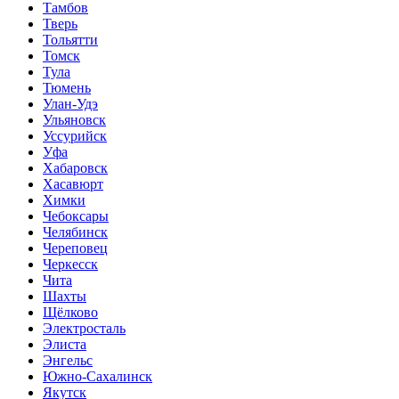
Тамбов
Тверь
Тольятти
Томск
Тула
Тюмень
Улан-Удэ
Ульяновск
Уссурийск
Уфа
Хабаровск
Хасавюрт
Химки
Чебоксары
Челябинск
Череповец
Черкесск
Чита
Шахты
Щёлково
Электросталь
Элиста
Энгельс
Южно-Сахалинск
Якутск