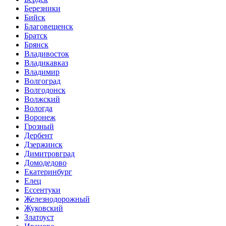
Березники
Бийск
Благовещенск
Братск
Брянск
Владивосток
Владикавказ
Владимир
Волгоград
Волгодонск
Волжский
Вологда
Воронеж
Грозный
Дербент
Дзержинск
Димитровград
Домодедово
Екатеринбург
Елец
Ессентуки
Железнодорожный
Жуковский
Златоуст