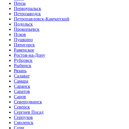
Пенза
Первоуральск
Петрозаводск
Петропавловск-Камчатский
Подольск
Прокопьевск
Псков
Пушкино
Пятигорск
Раменское
Ростов-на-Дону
Рубцовск
Рыбинск
Рязань
Салават
Самара
Саранск
Саратов
Саров
Северодвинск
Северск
Сергиев Посад
Серпухов
Смоленск
Сочи