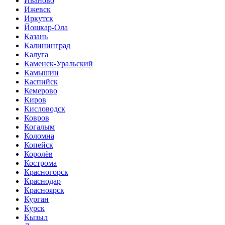
Иваново
Ижевск
Иркутск
Йошкар-Ола
Казань
Калининград
Калуга
Каменск-Уральский
Камышин
Каспийск
Кемерово
Киров
Кисловодск
Ковров
Когалым
Коломна
Копейск
Королёв
Кострома
Красногорск
Краснодар
Красноярск
Курган
Курск
Кызыл