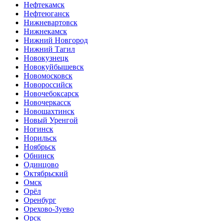
Нефтекамск
Нефтеюганск
Нижневартовск
Нижнекамск
Нижний Новгород
Нижний Тагил
Новокузнецк
Новокуйбышевск
Новомосковск
Новороссийск
Новочебоксарск
Новочеркасск
Новошахтинск
Новый Уренгой
Ногинск
Норильск
Ноябрьск
Обнинск
Одинцово
Октябрьский
Омск
Орёл
Оренбург
Орехово-Зуево
Орск