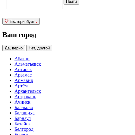
Екатеринбург
Ваш город
Да, верно
Нет, другой
Абакан
Альметьевск
Ангарск
Арзамас
Армавир
Артём
Архангельск
Астрахань
Ачинск
Балаково
Балашиха
Барнаул
Батайск
Белгород
Бердск