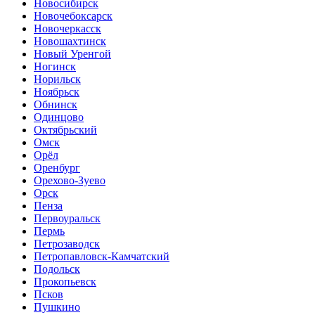
Новосибирск
Новочебоксарск
Новочеркасск
Новошахтинск
Новый Уренгой
Ногинск
Норильск
Ноябрьск
Обнинск
Одинцово
Октябрьский
Омск
Орёл
Оренбург
Орехово-Зуево
Орск
Пенза
Первоуральск
Пермь
Петрозаводск
Петропавловск-Камчатский
Подольск
Прокопьевск
Псков
Пушкино