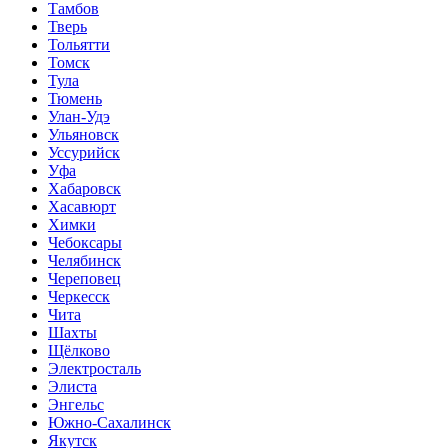
Тамбов
Тверь
Тольятти
Томск
Тула
Тюмень
Улан-Удэ
Ульяновск
Уссурийск
Уфа
Хабаровск
Хасавюрт
Химки
Чебоксары
Челябинск
Череповец
Черкесск
Чита
Шахты
Щёлково
Электросталь
Элиста
Энгельс
Южно-Сахалинск
Якутск