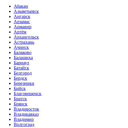
Абакан
Альметьевск
Ангарск
Арзамас
Армавир
Артём
Архангельск
Астрахань
Ачинск
Балаково
Балашиха
Барнаул
Батайск
Белгород
Бердск
Березники
Бийск
Благовещенск
Братск
Брянск
Владивосток
Владикавказ
Владимир
Волгоград