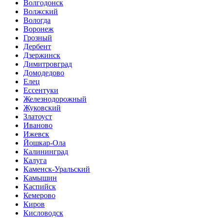
Волгодонск
Волжский
Вологда
Воронеж
Грозный
Дербент
Дзержинск
Димитровград
Домодедово
Елец
Ессентуки
Железнодорожный
Жуковский
Златоуст
Иваново
Ижевск
Йошкар-Ола
Калининград
Калуга
Каменск-Уральский
Камышин
Каспийск
Кемерово
Киров
Кисловодск