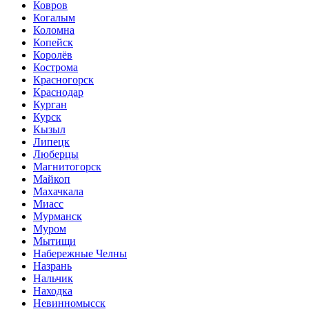
Ковров
Когалым
Коломна
Копейск
Королёв
Кострома
Красногорск
Краснодар
Курган
Курск
Кызыл
Липецк
Люберцы
Магнитогорск
Майкоп
Махачкала
Миасс
Мурманск
Муром
Мытищи
Набережные Челны
Назрань
Нальчик
Находка
Невинномысск