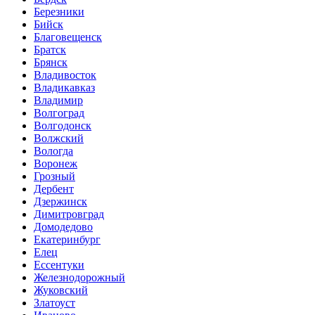
Березники
Бийск
Благовещенск
Братск
Брянск
Владивосток
Владикавказ
Владимир
Волгоград
Волгодонск
Волжский
Вологда
Воронеж
Грозный
Дербент
Дзержинск
Димитровград
Домодедово
Екатеринбург
Елец
Ессентуки
Железнодорожный
Жуковский
Златоуст