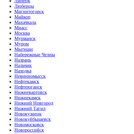
Липецк
Люберцы
Магнитогорск
Майкоп
Махачкала
Миасс
Москва
Мурманск
Муром
Мытищи
Набережные Челны
Назрань
Нальчик
Находка
Невинномысск
Нефтекамск
Нефтеюганск
Нижневартовск
Нижнекамск
Нижний Новгород
Нижний Тагил
Новокузнецк
Новокуйбышевск
Новомосковск
Новороссийск