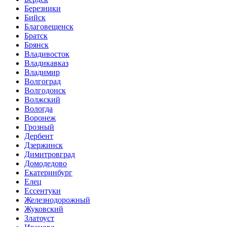
Березники
Бийск
Благовещенск
Братск
Брянск
Владивосток
Владикавказ
Владимир
Волгоград
Волгодонск
Волжский
Вологда
Воронеж
Грозный
Дербент
Дзержинск
Димитровград
Домодедово
Екатеринбург
Елец
Ессентуки
Железнодорожный
Жуковский
Златоуст