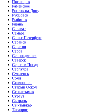
Пятигорск
Раменское
Ростов-на-Дону
Рубцовск
Рыбинск
Рязань
Салават
Самара
Санкт-Петербург
Саранск
Саратов
Саров
Северодвинск
Северск
Сергиев Посад
Серпухов
Смоленск
Сочи
Ставрополь
Старый Оскол
Стерлитамак
Сургут
Сызрань
Сыктывкар
Таганрог