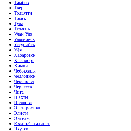
Тамбов
Тверь
Тольятти
Томск
Тула
Тюмень
Улан-Удэ
Ульяновск
Уссурийск
Уфа
Хабаровск
Хасавюрт
Химки
Чебоксары
Челябинск
Череповец
Черкесск
Чита
Шахты
Щёлково
Электросталь
Элиста
Энгельс
Южно-Сахалинск
Якутск