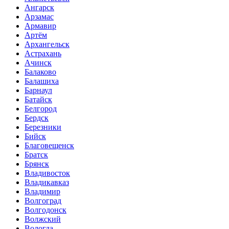
Ангарск
Арзамас
Армавир
Артём
Архангельск
Астрахань
Ачинск
Балаково
Балашиха
Барнаул
Батайск
Белгород
Бердск
Березники
Бийск
Благовещенск
Братск
Брянск
Владивосток
Владикавказ
Владимир
Волгоград
Волгодонск
Волжский
Вологда