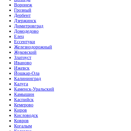
Воронеж
Грозный
Дербент
Дзержинск
Димитровград
Домодедово
Елец
Ессентуки
Железнодорожный
Жуковский
Златоуст
Иваново
Ижевск
Йошкар-Ола
Калининград
Калуга
Каменск-Уральский
Камышин
Каспийск
Кемерово
Киров
Кисловодск
Ковров
Когалым