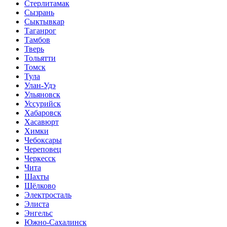
Стерлитамак
Сызрань
Сыктывкар
Таганрог
Тамбов
Тверь
Тольятти
Томск
Тула
Улан-Удэ
Ульяновск
Уссурийск
Хабаровск
Хасавюрт
Химки
Чебоксары
Череповец
Черкесск
Чита
Шахты
Щёлково
Электросталь
Элиста
Энгельс
Южно-Сахалинск