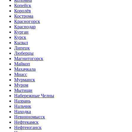
Коломна
Копейск
Королёв
Кострома
Красногорск
Краснодар
Курган
Курск
Кызыл
Липецк
Люберцы
Магнитогорск
Майкоп
Махачкала
Миасс
Мурманск
Муром
Мытищи
Набережные Челны
Назрань
Нальчик
Находка
Невинномысск
Нефтекамск
Нефтеюганск