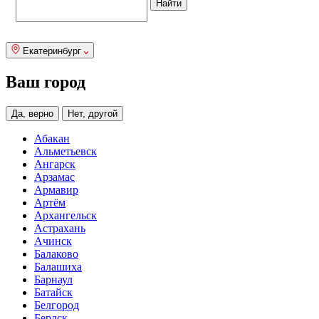
Екатеринбург
Ваш город
Да, верно
Нет, другой
Абакан
Альметьевск
Ангарск
Арзамас
Армавир
Артём
Архангельск
Астрахань
Ачинск
Балаково
Балашиха
Барнаул
Батайск
Белгород
Бердск