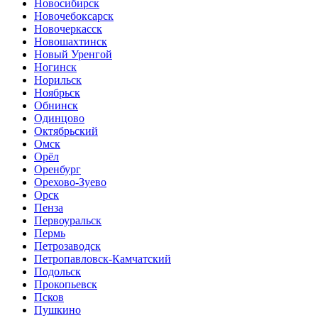
Новосибирск
Новочебоксарск
Новочеркасск
Новошахтинск
Новый Уренгой
Ногинск
Норильск
Ноябрьск
Обнинск
Одинцово
Октябрьский
Омск
Орёл
Оренбург
Орехово-Зуево
Орск
Пенза
Первоуральск
Пермь
Петрозаводск
Петропавловск-Камчатский
Подольск
Прокопьевск
Псков
Пушкино