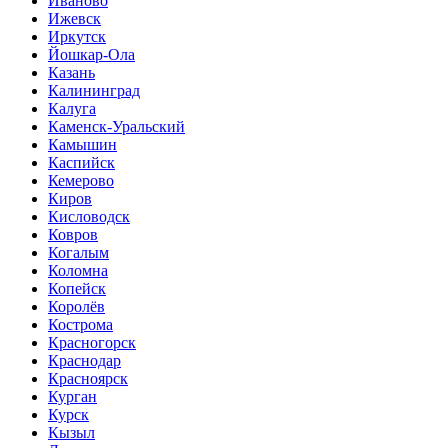
Иваново
Ижевск
Иркутск
Йошкар-Ола
Казань
Калининград
Калуга
Каменск-Уральский
Камышин
Каспийск
Кемерово
Киров
Кисловодск
Ковров
Когалым
Коломна
Копейск
Королёв
Кострома
Красногорск
Краснодар
Красноярск
Курган
Курск
Кызыл