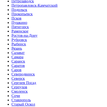
Петрозаводск
Петропавловск-Камчатский
Подольск
Прокопьевск
Псков
Пушкино
Пятигорск
Раменское
Ростов-на-Дону
Рубцовск
Рыбинск
Рязань
Салават
Самара
Саранск
Саратов
Саров
Северодвинск
Северск
Сергиев Посад
Серпухов
Смоленск
Сочи
Ставрополь
Старый Оскол