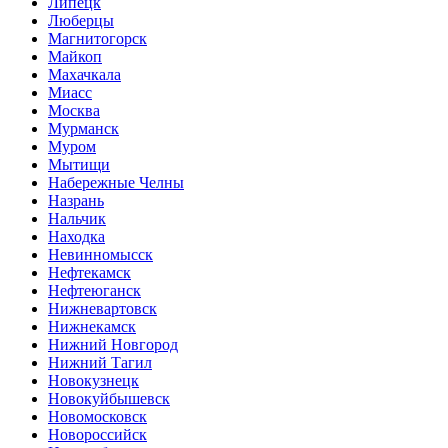
Липецк
Люберцы
Магнитогорск
Майкоп
Махачкала
Миасс
Москва
Мурманск
Муром
Мытищи
Набережные Челны
Назрань
Нальчик
Находка
Невинномысск
Нефтекамск
Нефтеюганск
Нижневартовск
Нижнекамск
Нижний Новгород
Нижний Тагил
Новокузнецк
Новокуйбышевск
Новомосковск
Новороссийск