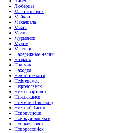
Липецк
Люберцы
Магнитогорск
Майкоп
Махачкала
Миасс
Москва
Мурманск
Муром
Мытищи
Набережные Челны
Назрань
Нальчик
Находка
Невинномысск
Нефтекамск
Нефтеюганск
Нижневартовск
Нижнекамск
Нижний Новгород
Нижний Тагил
Новокузнецк
Новокуйбышевск
Новомосковск
Новороссийск