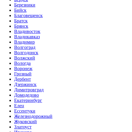
Березники
Бийск
Благовещенск
Братск
Брянск
Владивосток
Владикавказ
Владимир
Волгоград
Волгодонск
Волжский
Вологда
Воронеж
Грозный
Дербент
Дзержинск
Димитровград
Домодедово
Екатеринбург
Елец
Ессентуки
Железнодорожный
Жуковский
Златоуст