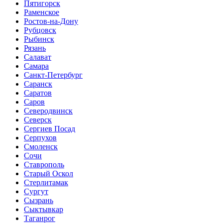
Пятигорск
Раменское
Ростов-на-Дону
Рубцовск
Рыбинск
Рязань
Салават
Самара
Санкт-Петербург
Саранск
Саратов
Саров
Северодвинск
Северск
Сергиев Посад
Серпухов
Смоленск
Сочи
Ставрополь
Старый Оскол
Стерлитамак
Сургут
Сызрань
Сыктывкар
Таганрог