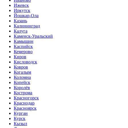
Иваново
Ижевск
Иркутск
Йошкар-Ола
Казань
Калининград
Калуга
Каменск-Уральский
Камышин
Каспийск
Кемерово
Киров
Кисловодск
Ковров
Когалым
Коломна
Копейск
Королёв
Кострома
Красногорск
Краснодар
Красноярск
Курган
Курск
Кызыл