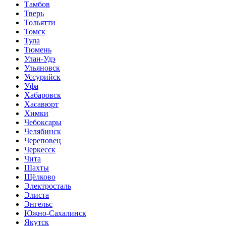
Тамбов
Тверь
Тольятти
Томск
Тула
Тюмень
Улан-Удэ
Ульяновск
Уссурийск
Уфа
Хабаровск
Хасавюрт
Химки
Чебоксары
Челябинск
Череповец
Черкесск
Чита
Шахты
Щёлково
Электросталь
Элиста
Энгельс
Южно-Сахалинск
Якутск