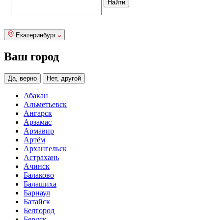
Екатеринбург
Ваш город
Да, верно
Нет, другой
Абакан
Альметьевск
Ангарск
Арзамас
Армавир
Артём
Архангельск
Астрахань
Ачинск
Балаково
Балашиха
Барнаул
Батайск
Белгород
Бердск