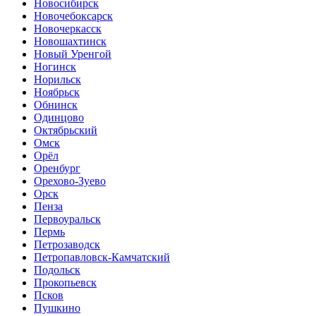
Новосибирск
Новочебоксарск
Новочеркасск
Новошахтинск
Новый Уренгой
Ногинск
Норильск
Ноябрьск
Обнинск
Одинцово
Октябрьский
Омск
Орёл
Оренбург
Орехово-Зуево
Орск
Пенза
Первоуральск
Пермь
Петрозаводск
Петропавловск-Камчатский
Подольск
Прокопьевск
Псков
Пушкино