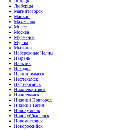
Липецк
Люберцы
Магнитогорск
Майкоп
Махачкала
Миасс
Москва
Мурманск
Муром
Мытищи
Набережные Челны
Назрань
Нальчик
Находка
Невинномысск
Нефтекамск
Нефтеюганск
Нижневартовск
Нижнекамск
Нижний Новгород
Нижний Тагил
Новокузнецк
Новокуйбышевск
Новомосковск
Новороссийск