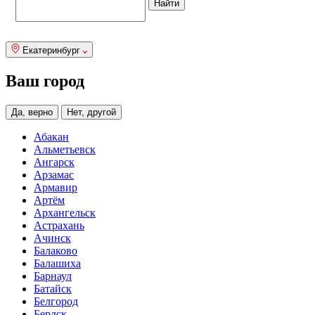
Екатеринбург
Ваш город
Да, верно
Нет, другой
Абакан
Альметьевск
Ангарск
Арзамас
Армавир
Артём
Архангельск
Астрахань
Ачинск
Балаково
Балашиха
Барнаул
Батайск
Белгород
Бердск