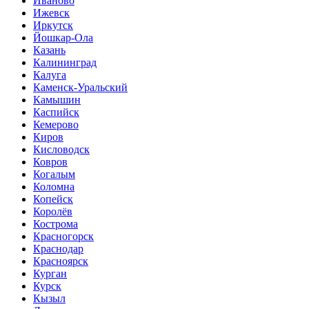
Иваново
Ижевск
Иркутск
Йошкар-Ола
Казань
Калининград
Калуга
Каменск-Уральский
Камышин
Каспийск
Кемерово
Киров
Кисловодск
Ковров
Когалым
Коломна
Копейск
Королёв
Кострома
Красногорск
Краснодар
Красноярск
Курган
Курск
Кызыл