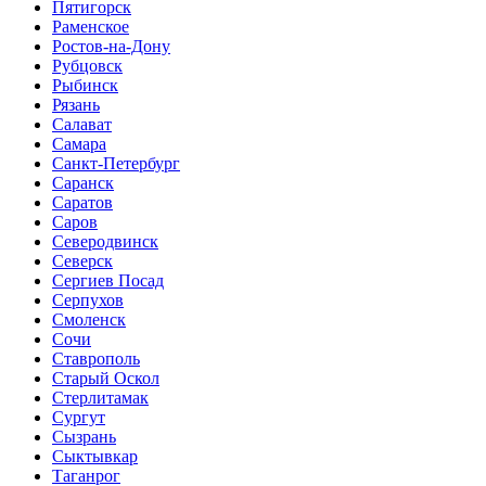
Пятигорск
Раменское
Ростов-на-Дону
Рубцовск
Рыбинск
Рязань
Салават
Самара
Санкт-Петербург
Саранск
Саратов
Саров
Северодвинск
Северск
Сергиев Посад
Серпухов
Смоленск
Сочи
Ставрополь
Старый Оскол
Стерлитамак
Сургут
Сызрань
Сыктывкар
Таганрог