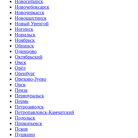
Новосибирск
Новочебоксарск
Новочеркасск
Новошахтинск
Новый Уренгой
Ногинск
Норильск
Ноябрьск
Обнинск
Одинцово
Октябрьский
Омск
Орёл
Оренбург
Орехово-Зуево
Орск
Пенза
Первоуральск
Пермь
Петрозаводск
Петропавловск-Камчатский
Подольск
Прокопьевск
Псков
Пушкино