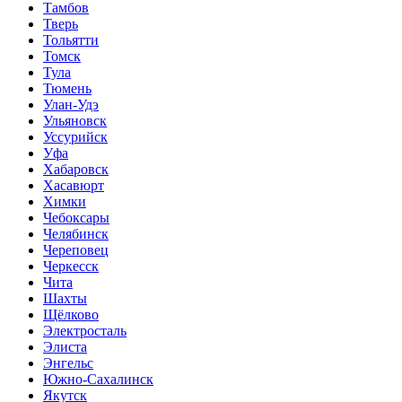
Тамбов
Тверь
Тольятти
Томск
Тула
Тюмень
Улан-Удэ
Ульяновск
Уссурийск
Уфа
Хабаровск
Хасавюрт
Химки
Чебоксары
Челябинск
Череповец
Черкесск
Чита
Шахты
Щёлково
Электросталь
Элиста
Энгельс
Южно-Сахалинск
Якутск