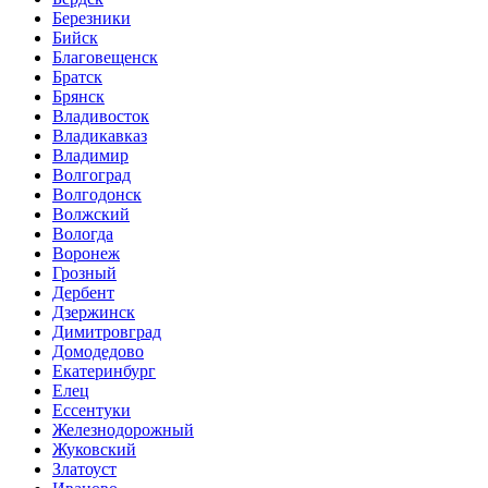
Березники
Бийск
Благовещенск
Братск
Брянск
Владивосток
Владикавказ
Владимир
Волгоград
Волгодонск
Волжский
Вологда
Воронеж
Грозный
Дербент
Дзержинск
Димитровград
Домодедово
Екатеринбург
Елец
Ессентуки
Железнодорожный
Жуковский
Златоуст