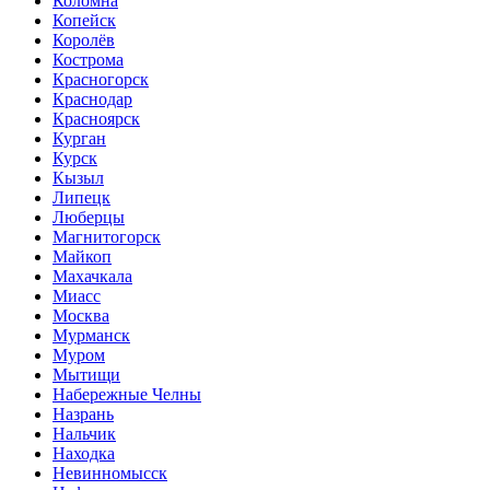
Коломна
Копейск
Королёв
Кострома
Красногорск
Краснодар
Красноярск
Курган
Курск
Кызыл
Липецк
Люберцы
Магнитогорск
Майкоп
Махачкала
Миасс
Москва
Мурманск
Муром
Мытищи
Набережные Челны
Назрань
Нальчик
Находка
Невинномысск