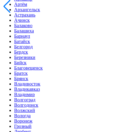
Артём
Архангельск
Астрахань
Ачинск
Балаково
Балашиха
Барнаул
Батайск
Белгород
Бердск
Березники
Бийск
Благовещенск
Братск
Брянск
Владивосток
Владикавказ
Владимир
Волгоград
Волгодонск
Волжский
Вологда
Воронеж
Грозный
Дербент