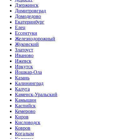
Дзержинск
Димитровград
Домодедово
Екатеринбург
Елец
Ессентуки
Железнодорожный
Жуковский
Златоуст
Иваново
Ижевск
Иркутск
Йошкар-Ола
Казань
Калининград
Калуга
Каменск-Уральский
Камышин
Каспийск
Кемерово
Киров
Кисловодск
Ковров
Когалым