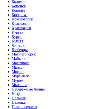
Коломна
Копейск
Королёв
Кострома
Красногорск
Краснодар
Красноярск
Курган
Курск
Кызыл
Липецк
Люберцы
Магнитогорск
Майкоп
Махачкала
Миасс
Москва
Мурманск
Муром
Мытищи
Набережные Челны
Назрань
Нальчик
Находка
Невинномысск