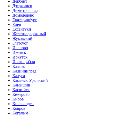
Дербент
Дзержинск
Димитровград
Домодедово
Екатеринбург
Елец
Ессентуки
Железнодорожный
Жуковский
Златоуст
Иваново
Ижевск
Иркутск
Йошкар-Ола
Казань
Калининград
Калуга
Каменск-Уральский
Камышин
Каспийск
Кемерово
Киров
Кисловодск
Ковров
Когалым