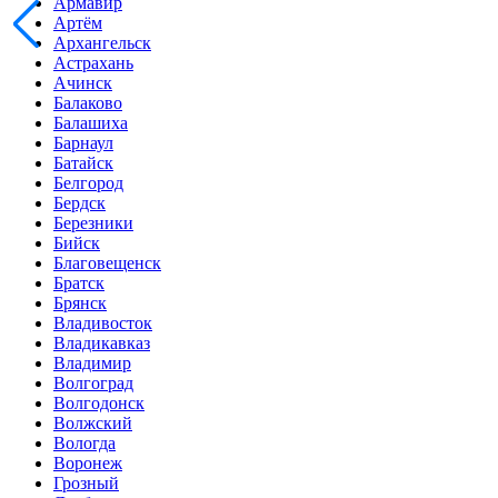
Армавир
Артём
Архангельск
Астрахань
Ачинск
Балаково
Балашиха
Барнаул
Батайск
Белгород
Бердск
Березники
Бийск
Благовещенск
Братск
Брянск
Владивосток
Владикавказ
Владимир
Волгоград
Волгодонск
Волжский
Вологда
Воронеж
Грозный