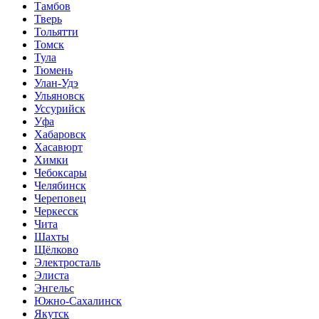
Тамбов
Тверь
Тольятти
Томск
Тула
Тюмень
Улан-Удэ
Ульяновск
Уссурийск
Уфа
Хабаровск
Хасавюрт
Химки
Чебоксары
Челябинск
Череповец
Черкесск
Чита
Шахты
Щёлково
Электросталь
Элиста
Энгельс
Южно-Сахалинск
Якутск