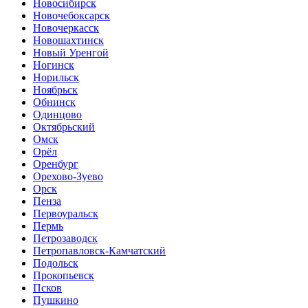
Новосибирск
Новочебоксарск
Новочеркасск
Новошахтинск
Новый Уренгой
Ногинск
Норильск
Ноябрьск
Обнинск
Одинцово
Октябрьский
Омск
Орёл
Оренбург
Орехово-Зуево
Орск
Пенза
Первоуральск
Пермь
Петрозаводск
Петропавловск-Камчатский
Подольск
Прокопьевск
Псков
Пушкино