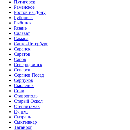
Пятигорск
Раменское
Ростов-на-Дону
Рубцовск
Рыбинск
Рязань
Салават
Самара
Санкт-Петербург
Саранск
Саратов
Саров
Северодвинск
Северск
Сергиев Посад
Серпухов
Смоленск
Сочи
Ставрополь
Старый Оскол
Стерлитамак
Сургут
Сызрань
Сыктывкар
Таганрог