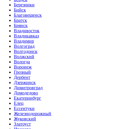
Березники
Бийск
Благовещенск
Братск
Брянск
Владивосток
Владикавказ
Владимир
Волгоград
Волгодонск
Волжский
Вологда
Воронеж
Грозный
Дербент
Дзержинск
Димитровград
Домодедово
Екатеринбург
Елец
Ессентуки
Железнодорожный
Жуковский
Златоуст