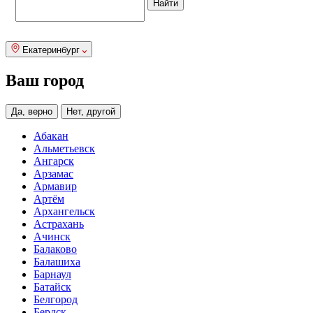
Екатеринбург
Ваш город
Да, верно
Нет, другой
Абакан
Альметьевск
Ангарск
Арзамас
Армавир
Артём
Архангельск
Астрахань
Ачинск
Балаково
Балашиха
Барнаул
Батайск
Белгород
Бердск