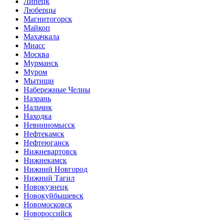
Липецк
Люберцы
Магнитогорск
Майкоп
Махачкала
Миасс
Москва
Мурманск
Муром
Мытищи
Набережные Челны
Назрань
Нальчик
Находка
Невинномысск
Нефтекамск
Нефтеюганск
Нижневартовск
Нижнекамск
Нижний Новгород
Нижний Тагил
Новокузнецк
Новокуйбышевск
Новомосковск
Новороссийск