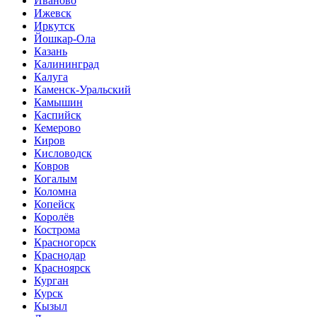
Иваново
Ижевск
Иркутск
Йошкар-Ола
Казань
Калининград
Калуга
Каменск-Уральский
Камышин
Каспийск
Кемерово
Киров
Кисловодск
Ковров
Когалым
Коломна
Копейск
Королёв
Кострома
Красногорск
Краснодар
Красноярск
Курган
Курск
Кызыл