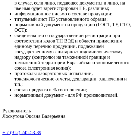
в случае, если лицо, подающее документы и лицо, на
чье имя будет зарегистрирован ПБ, различны;
информационное письмо о составе продукции;
титульный лист ПБ установленного образца;
нормативный документ на продукцию (ГОСТ, ТУ, СТО,
ОСТ);
свидетельство о государственной регистрации при
соответствии кодов ТН ВЭД и области применения
единому перечню продукции, подлежащей
государственному санитарно-эпидемиологическому
надзору (контролю) на таможенной границе и
таможенной территории Евразийского экономического
союза (электронная копия);
протоколы лабораторных испытаний,
токсикологические отчеты, декларации, заключения и
т.п.;
состав продукта в % соотношении;
нормативный документ - для РФ производителей.
Руководитель
Лоскутова Оксана Валерьевна
+ 7 (912) 245-53-39