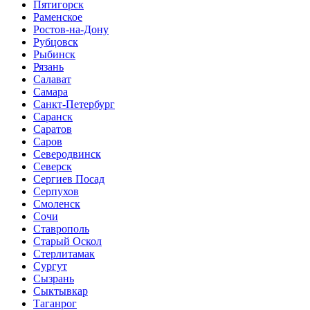
Пятигорск
Раменское
Ростов-на-Дону
Рубцовск
Рыбинск
Рязань
Салават
Самара
Санкт-Петербург
Саранск
Саратов
Саров
Северодвинск
Северск
Сергиев Посад
Серпухов
Смоленск
Сочи
Ставрополь
Старый Оскол
Стерлитамак
Сургут
Сызрань
Сыктывкар
Таганрог