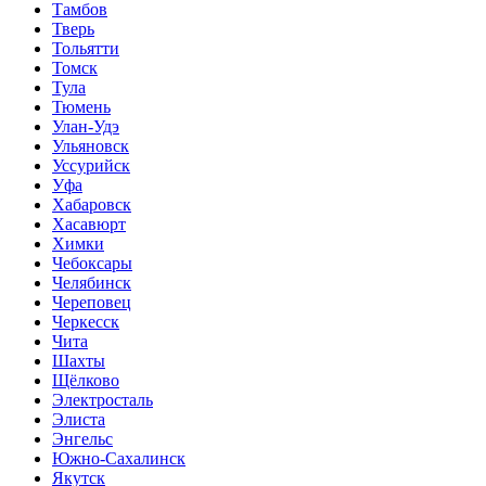
Тамбов
Тверь
Тольятти
Томск
Тула
Тюмень
Улан-Удэ
Ульяновск
Уссурийск
Уфа
Хабаровск
Хасавюрт
Химки
Чебоксары
Челябинск
Череповец
Черкесск
Чита
Шахты
Щёлково
Электросталь
Элиста
Энгельс
Южно-Сахалинск
Якутск