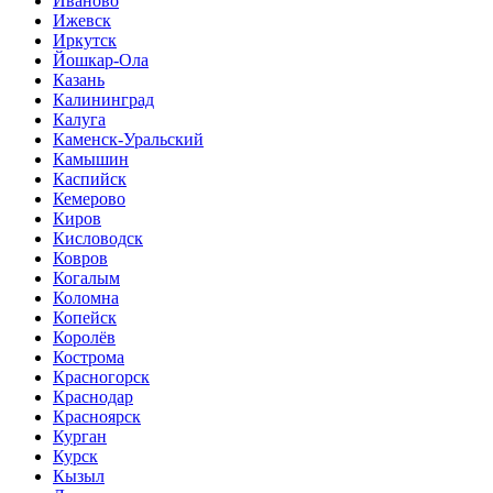
Иваново
Ижевск
Иркутск
Йошкар-Ола
Казань
Калининград
Калуга
Каменск-Уральский
Камышин
Каспийск
Кемерово
Киров
Кисловодск
Ковров
Когалым
Коломна
Копейск
Королёв
Кострома
Красногорск
Краснодар
Красноярск
Курган
Курск
Кызыл