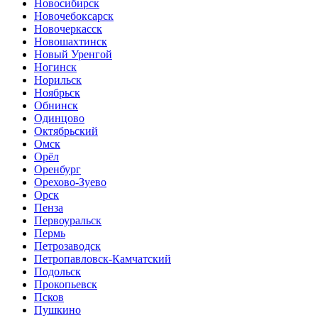
Новосибирск
Новочебоксарск
Новочеркасск
Новошахтинск
Новый Уренгой
Ногинск
Норильск
Ноябрьск
Обнинск
Одинцово
Октябрьский
Омск
Орёл
Оренбург
Орехово-Зуево
Орск
Пенза
Первоуральск
Пермь
Петрозаводск
Петропавловск-Камчатский
Подольск
Прокопьевск
Псков
Пушкино