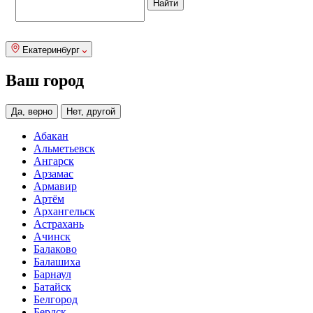
Екатеринбург
Ваш город
Да, верно
Нет, другой
Абакан
Альметьевск
Ангарск
Арзамас
Армавир
Артём
Архангельск
Астрахань
Ачинск
Балаково
Балашиха
Барнаул
Батайск
Белгород
Бердск