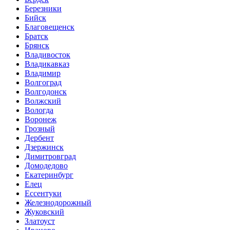
Березники
Бийск
Благовещенск
Братск
Брянск
Владивосток
Владикавказ
Владимир
Волгоград
Волгодонск
Волжский
Вологда
Воронеж
Грозный
Дербент
Дзержинск
Димитровград
Домодедово
Екатеринбург
Елец
Ессентуки
Железнодорожный
Жуковский
Златоуст