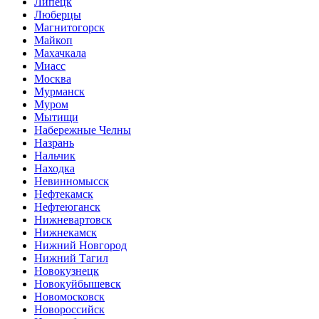
Липецк
Люберцы
Магнитогорск
Майкоп
Махачкала
Миасс
Москва
Мурманск
Муром
Мытищи
Набережные Челны
Назрань
Нальчик
Находка
Невинномысск
Нефтекамск
Нефтеюганск
Нижневартовск
Нижнекамск
Нижний Новгород
Нижний Тагил
Новокузнецк
Новокуйбышевск
Новомосковск
Новороссийск