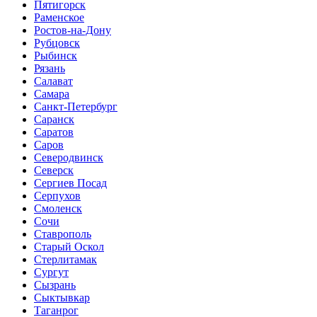
Пятигорск
Раменское
Ростов-на-Дону
Рубцовск
Рыбинск
Рязань
Салават
Самара
Санкт-Петербург
Саранск
Саратов
Саров
Северодвинск
Северск
Сергиев Посад
Серпухов
Смоленск
Сочи
Ставрополь
Старый Оскол
Стерлитамак
Сургут
Сызрань
Сыктывкар
Таганрог