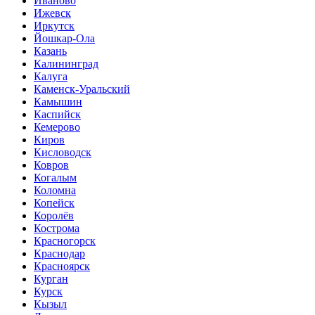
Иваново
Ижевск
Иркутск
Йошкар-Ола
Казань
Калининград
Калуга
Каменск-Уральский
Камышин
Каспийск
Кемерово
Киров
Кисловодск
Ковров
Когалым
Коломна
Копейск
Королёв
Кострома
Красногорск
Краснодар
Красноярск
Курган
Курск
Кызыл