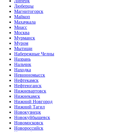
Липецк
Люберцы
Магнитогорск
Майкоп
Махачкала
Миасс
Москва
Мурманск
Муром
Мытищи
Набережные Челны
Назрань
Нальчик
Находка
Невинномысск
Нефтекамск
Нефтеюганск
Нижневартовск
Нижнекамск
Нижний Новгород
Нижний Тагил
Новокузнецк
Новокуйбышевск
Новомосковск
Новороссийск